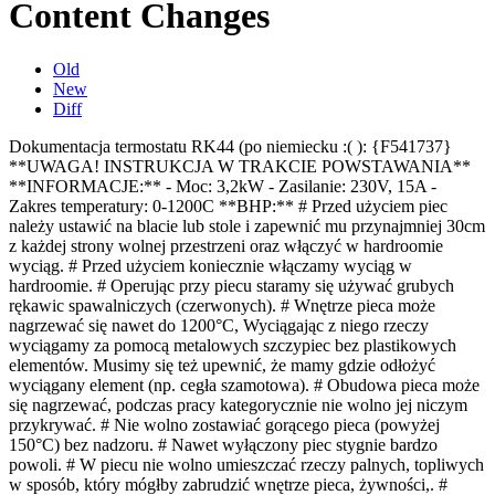
Content Changes
Old
New
Diff
Dokumentacja termostatu RK44 (po niemiecku :( ): {F541737}
**UWAGA! INSTRUKCJA W TRAKCIE POWSTAWANIA**
**INFORMACJE:** - Moc: 3,2kW - Zasilanie: 230V, 15A -
Zakres temperatury: 0-1200C **BHP:** # Przed użyciem piec
należy ustawić na blacie lub stole i zapewnić mu przynajmniej 30cm
z każdej strony wolnej przestrzeni
oraz włączyć w hardroomie
wyciąg
. # Przed użyciem koniecznie włączamy wyciąg w
hardroomie. # Operując przy piecu staramy się używać grubych
rękawic spawalniczych (czerwonych). # Wnętrze pieca może
nagrzewać się nawet do 1200°C, Wyciągając z niego rzeczy
wyciągamy za pomocą metalowych szczypiec bez plastikowych
elementów. Musimy się też upewnić, że mamy gdzie odłożyć
wyciągany element (np. cegła szamotowa). # Obudowa pieca może
się nagrzewać, podczas pracy kategorycznie nie wolno jej niczym
przykrywać. # Nie wolno zostawiać gorącego pieca (powyżej
150°C) bez nadzoru. # Nawet wyłączony piec stygnie bardzo
powoli. # W piecu nie wolno umieszczać rzeczy palnych, topliwych
w sposób, który mógłby zabrudzić wnętrze pieca, żywności
,
.
#