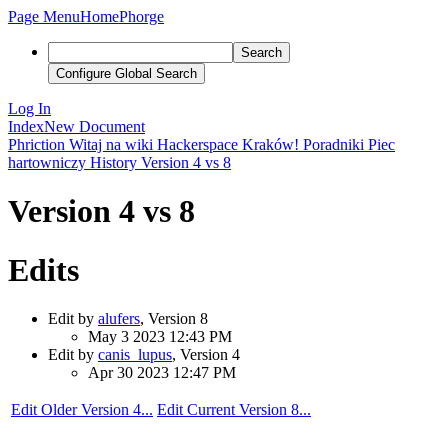
Page Menu
Home
Phorge
Search
Configure Global Search
Log In
Index
New Document
Phriction
Witaj na wiki Hackerspace Kraków!
Poradniki
Piec
hartowniczy
History
Version 4 vs 8
Version 4 vs 8
Edits
Edit by
alufers
, Version 8
May 3 2023 12:43 PM
Edit by
canis_lupus
, Version 4
Apr 30 2023 12:47 PM
Edit Older Version 4...
Edit Current Version 8...