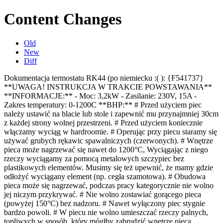
Content Changes
Old
New
Diff
Dokumentacja termostatu RK44 (po niemiecku :( ): {F541737}
**UWAGA! INSTRUKCJA W TRAKCIE POWSTAWANIA**
**INFORMACJE:** - Moc: 3,2kW - Zasilanie: 230V, 15A -
Zakres temperatury: 0-1200C **BHP:** # Przed użyciem piec
należy ustawić na blacie lub stole i zapewnić mu przynajmniej 30cm
z każdej strony wolnej przestrzeni. # Przed użyciem koniecznie
włączamy wyciąg w hardroomie. # Operując przy piecu staramy się
używać grubych rękawic spawalniczych (czerwonych). # Wnętrze
pieca może nagrzewać się nawet do 1200°C, Wyciągając z niego
rzeczy wyciągamy za pomocą metalowych szczypiec bez
plastikowych elementów. Musimy się też upewnić, że mamy gdzie
odłożyć wyciągany element (np. cegła szamotowa). # Obudowa
pieca może się nagrzewać, podczas pracy kategorycznie nie wolno
jej niczym przykrywać. # Nie wolno zostawiać gorącego pieca
(powyżej 150°C) bez nadzoru. # Nawet wyłączony piec stygnie
bardzo powoli. # W piecu nie wolno umieszczać rzeczy palnych,
topliwych w sposób, który mógłby zabrudzić wnętrze pieca,