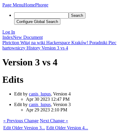
Page Menu
Home
Phorge
Search
Configure Global Search
Log In
Index
New Document
Phriction
Witaj na wiki Hackerspace Kraków!
Poradniki
Piec
hartowniczy
History
Version 3 vs 4
Version 3 vs 4
Edits
Edit by
canis_lupus
, Version 4
Apr 30 2023 12:47 PM
Edit by
canis_lupus
, Version 3
Apr 29 2023 2:10 PM
« Previous Change
Next Change »
Edit Older Version 3...
Edit Older Version 4...