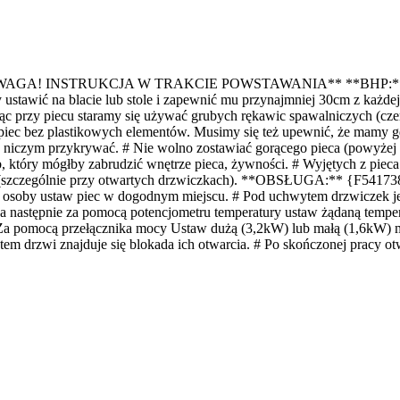
737} **UWAGA! INSTRUKCJA W TRAKCIE POWSTAWANIA**
**BHP:*
 ustawić na blacie lub stole i zapewnić mu przynajmniej 30cm z każdej
c przy piecu staramy się używać grubych rękawic spawalniczych (cz
iec bez plastikowych elementów. Musimy się też upewnić, że mamy g
ej niczym przykrywać. # Nie wolno zostawiać gorącego pieca (powyżej
, który mógłby zabrudzić wnętrze pieca, żywności. # Wyjętych z pie
y (szczególnie przy otwartych drzwiczkach). **OBSŁUGA:** {F541738}
j osoby ustaw piec w dogodnym miejscu. # Pod uchwytem drzwiczek jes
 następnie za pomocą potencjometru temperatury ustaw żądaną temperatu
. # Za pomocą przełącznika mocy Ustaw dużą (3,2kW) lub małą (1,6kW)
m drzwi znajduje się blokada ich otwarcia. # Po skończonej pracy otw