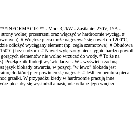
*
**INFORMACJE:** - Moc: 3,2kW - Zasilanie: 230V, 15A -
 strony wolnej przestrzeni
oraz włączyć w hardroomie wyciąg
. #
erwonych). # Wnętrze pieca może nagrzewać się nawet do 1200°C,
dzie odłożyć wyciągany element (np. cegła szamotowa). # Obudowa
 150°C) bez nadzoru. # Nawet wyłączony piec stygnie bardzo powoli.
ca gorących elementów nie wolno wrzucać do wody. # To że na
 Przełącznik funkcji wyświetlacza: - W - wyświetla zadaną
t język blokady otwarcia, w pozycji "w lewo" blokada jest
rę do której piec powinien się nagrzać. # Jeśli temperatura pieca
 moc grzałki. W przypadku kiedy w hardroomie pracują inne
órz piec aby się wystudził a następnie odkurz jego wnętrze.