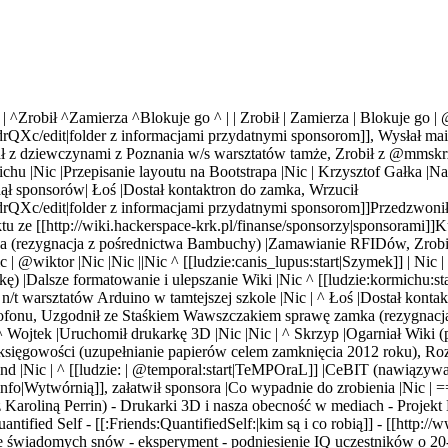
=
| ^Zrobił ^Zamierza ^Blokuje go ^
| | Zrobił | Zamierza | Blokuje go 
c/edit|folder z informacjami przydatnymi sponsorom]], Wysłał mai
adał z dziewczynami z Poznania w/s warsztatów tamże, Zrobił z @mmskr
rmichu |Nic |Przepisanie layoutu na Bootstrapa |Nic | Krzysztof Gałk
rnął sponsorów
| Łoś |Dostał kontaktron do zamka
,
Wrzucił
Xc/edit|folder z informacjami przydatnymi sponsorom]]
Przedzwonił
 ze [[http://wiki.hackerspace-krk.pl/finanse/sponsorzy|sponsorami]]
K
a (rezygnacja z pośrednictwa Bambuchy) |Zamawianie RFIDów
,
Zrobi
c | @wiktor |Nic
|Nic
|
|Nic
^ [[ludzie:canis_lupus:start|Szymek]] | Nic |
elkę) |Dalsze formatowanie i ulepszanie Wiki |Nic
^ [[ludzie:kormichu:st
 warsztatów Arduino w tamtejszej szkole |Nic | ^ Łoś |Dostał kontak
omofonu, Uzgodnił ze Staśkiem Wawszczakiem sprawę zamka (rezygna
| ^ Wojtek |Uruchomił drukarkę 3D |Nic |Nic | ^ Skrzyp |Ogarniał Wiki (
 księgowości (uzupełnianie papierów celem zamknięcia 2012 roku), R
nd |Nic
| ^ [[ludzie:
| @
temporal
:start|TeMPOraL]]
|CeBIT (nawiązywani
o|Wytwórnią]], załatwił sponsora |Co wypadnie do zrobienia |Nic
|
==
 z Karoliną Perrin) - Drukarki 3D i nasza obecność w mediach - Proje
ntified Self - [[:Friends:QuantifiedSelf:|kim są i co robią]] - [[http
ie świadomych snów - eksperyment - podniesienie IQ uczestników o 20