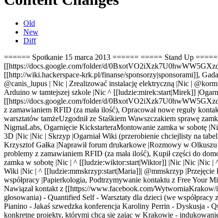
Old
New
Diff
====== Spotkanie 15 marca 2013 ====== ===== Stand Up ====
[[https://docs.google.com/folder/d/0BxotVO2iXzk7U0hwWW5GXzdrQX
[[http://wiki.hackerspace-krk.pl/finanse/sponsorzy|sponsorami]], G
@canis_lupus | Nic | Zrealizować instalację elektryczną |Nic | @ko
Arduino w tamtejszej szkole |Nic
^ [[ludzie:mirek:start|Mirek]] |Oga
[[https://docs.google.com/folder/d/0BxotVO2iXzk7U0hwWW5GXzdrQ
z zamawianiem RFID (za mała ilość)
,
Opracował nowe reguły kontaktu
warsztatów tamże
Uzgodnił ze Staśkiem Wawszczakiem sprawę zamk
NigmaLabs, Ogarnięcie Kickstartera
Montowanie zamka w sobotę |Ni
3D |Nic |Nic | Skrzyp |Ogarniał Wiki (przerobienie chciejlisty na tab
Krzysztof Gałka |Naprawił forum drukarkowe |Rozmowy w Olkuszu n/t
problemy z zamawianiem RFID (za mała ilość), Kupił części do d
zamka w sobotę |Nic | ^ [[ludzie:wiktor:start|Wiktor]] |Nic |Nic |Nic 
Wiki |Nic | ^ [[ludzie:mmskrzyp:start|Maria]]
| @mmskrzyp
|Przejęcie
współpracy |Papierkologia, Podtrzymywanie kontaktu z Free Your Mi
Nawiązał kontakt z [[https://www.facebook.com/WytworniaKrakow/inf
głosowania) - Quantified Self - Warsztaty dla dzieci (we współpracy
Pianino - Jakaś szwedzka konferencja Karoliny Perrin - Dyskusja - Qua
konkretne projekty, którymi chcą się zając w Krakowie - indukowan