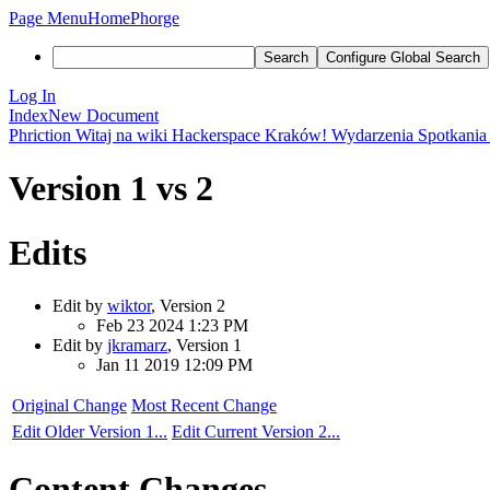
Page Menu
Home
Phorge
Search
Configure Global Search
Log In
Index
New Document
Phriction
Witaj na wiki Hackerspace Kraków!
Wydarzenia
Spotkania 
Version 1 vs 2
Edits
Edit by
wiktor
, Version 2
Feb 23 2024 1:23 PM
Edit by
jkramarz
, Version 1
Jan 11 2019 12:09 PM
Original Change
Most Recent Change
Edit Older Version 1...
Edit Current Version 2...
Content Changes