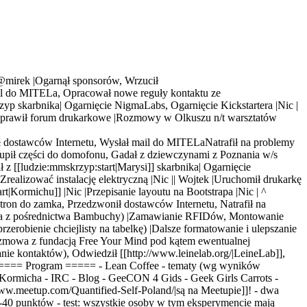
| @mirek |Ogarnął sponsorów, Wrzucił
l do MITELa, Opracował nowe reguły kontaktu ze
zyp skarbnika| Ogarnięcie NigmaLabs, Ogarnięcie Kickstartera |Nic |
a |Naprawił forum drukarkowe |Rozmowy w Olkuszu n/t warsztatów
 dostawców Internetu
,
Wysłał mail do MITELa
Natrafił na problemy
upił części do domofonu
,
Gadał z dziewczynami z Poznania w/s
ł z [[ludzie:mmskrzyp:start|Marysi]] skarbnika| Ogarnięcie
 Zrealizować instalację elektryczną |Nic |
| Wojtek |Uruchomił drukarkę
art|Kormichu]] |Nic |Przepisanie layoutu na Bootstrapa |Nic | ^
tron do zamka, Przedzwonił dostawców Internetu, Natrafił na
cja z pośrednictwa Bambuchy) |Zamawianie RFIDów, Montowanie
przerobienie chciejlisty na tabelkę) |Dalsze formatowanie i ulepszanie
ozmowa z fundacją Free Your Mind pod kątem ewentualnej
e kontaktów), Odwiedził [[http://www.leinelab.org/|LeineLab]],
=== Program ===== - Lean Coffee - tematy (wg wyników
kt Kormicha - IRC - Blog - GeeCON 4 Gids - Geek Girls Carrots -
://www.meetup.com/Quantified-Self-Poland/|są na Meetupie]]! - dwa
-40 punktów - test: wszystkie osoby w tym eksperymencie mają