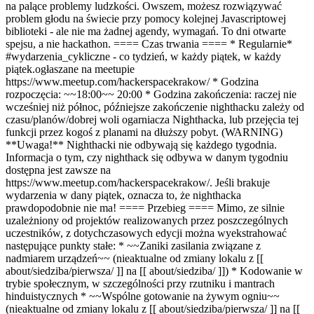
na palące problemy ludzkości. Owszem, możesz rozwiązywać
problem głodu na świecie przy pomocy kolejnej Javascriptowej
biblioteki - ale nie ma żadnej agendy, wymagań. To dni otwarte
spejsu, a nie hackathon. ==== Czas trwania ====
* Regularnie
*
#wydarzenia_cykliczne -
co tydzień
, w każdy piątek
,
w każdy
piątek.
ogłaszane na meetupie
https://www.meetup.com/hackerspacekrakow/
* Godzina
rozpoczęcia: ~~18:00~~
20:00 * Godzina zakończenia: raczej nie
wcześniej niż północ, późniejsze zakończenie nighthacku zależy od
czasu/planów/dobrej woli ogarniacza Nighthacka, lub przejęcia tej
funkcji przez kogoś z planami na dłuższy pobyt.
(WARNING)
**Uwaga!** Nighthacki nie odbywają się każdego tygodnia.
Informacja o tym, czy nighthack się odbywa w danym tygodniu
dostępna jest zawsze na
https://www.meetup.com/hackerspacekrakow/. Jeśli brakuje
wydarzenia w dany piątek, oznacza to, że nighthacka
prawdopodobnie nie ma!
==== Przebieg ==== Mimo, ze silnie
uzależniony od projektów realizowanych przez poszczególnych
uczestników, z dotychczasowych edycji można wyekstrahować
następujące punkty stałe: * ~~Zaniki zasilania związane z
nadmiarem urządzeń~~ (nieaktualne od zmiany lokalu z [[
about/siedziba/pierwsza/ ]] na [[ about/siedziba/ ]]) * Kodowanie w
trybie społecznym, w szczególności przy rzutniku i mantrach
hinduistycznych * ~~Wspólne gotowanie na żywym ogniu~~
(nieaktualne od zmiany lokalu z [[ about/siedziba/pierwsza/ ]] na [[