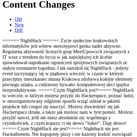
Content Changes
Old
New
Diff
====== NightHack ======
Życie społeczne krakowskich
informatyków jest wbrew stereotypowi geeka nader aktywne.
Regularna aktywność licznych grup MeetUpowych związanych z
IT wraz z trendem do bycia w jak największej ich liczbie
spowodował napotkanie ograniczeń sprzętowych związanych ze
stałym rozmiarem tygodnia. I tak narodził się NightHack - jedyny
event zaczynający się w piątkowy wieczór, w czasie w którym
przeciętny mieszkaniec miasta Krakowa zdobywa kolejne elementy
piwnego szlaku, a codzienny bywalec komputerowej sieci spędza
bezproduktywnie. ===== Czym NightHack jest?===== NightHack
to wieczór, w którym możesz przyjść do Hackerspace, poznać ludzi,
w niezorganizowany odgórnie sposób wziąć udział w jakimś
projekcie lub czegoś się nauczyć. Możesz dowiedzieć się jak
Hackerspace działa, a także jak możesz nam w tym pomóc. Możesz
przyjść nawet, jeśli nie masz absolutnie nic wspólnego z
czymkolwiek, z czym kojarzy ci się słowo "haker". Daję słowo!
===== Czym NightHack nie jest?===== Nighthack nie jest
Hackathonem. Nie kupujemy pizzy i nie każemy kodzić rozwiązań