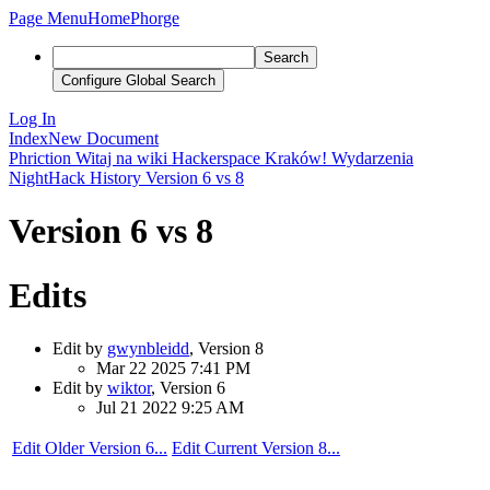
Page Menu
Home
Phorge
Search
Configure Global Search
Log In
Index
New Document
Phriction
Witaj na wiki Hackerspace Kraków!
Wydarzenia
NightHack
History
Version 6 vs 8
Version 6 vs 8
Edits
Edit by
gwynbleidd
, Version 8
Mar 22 2025 7:41 PM
Edit by
wiktor
, Version 6
Jul 21 2022 9:25 AM
Edit Older Version 6...
Edit Current Version 8...