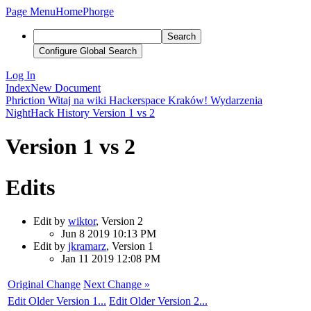
Page Menu
Home
Phorge
Search
Configure Global Search
Log In
Index
New Document
Phriction
Witaj na wiki Hackerspace Kraków!
Wydarzenia
NightHack
History
Version 1 vs 2
Version 1 vs 2
Edits
Edit by
wiktor
, Version 2
Jun 8 2019 10:13 PM
Edit by
jkramarz
, Version 1
Jan 11 2019 12:08 PM
Original Change
Next Change »
Edit Older Version 1...
Edit Older Version 2...