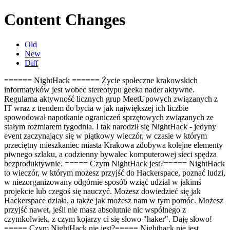
Content Changes
Old
New
Diff
====== NightHack ====== Życie społeczne krakowskich
informatyków jest wobec stereotypu geeka nader aktywne.
Regularna aktywność licznych grup MeetUpowych związanych z
IT wraz z trendem do bycia w jak największej ich liczbie
spowodował napotkanie ograniczeń sprzętowych związanych ze
stałym rozmiarem tygodnia. I tak narodził się NightHack - jedyny
event zaczynający się w piątkowy wieczór, w czasie w którym
przeciętny mieszkaniec miasta Krakowa zdobywa kolejne elementy
piwnego szlaku, a codzienny bywalec komputerowej sieci spędza
bezproduktywnie.
===== Czym NightHack jest?===== NightHack
to wieczór, w którym możesz przyjść do Hackerspace, poznać ludzi,
w niezorganizowany odgórnie sposób wziąć udział w jakimś
projekcie lub czegoś się nauczyć. Możesz dowiedzieć się jak
Hackerspace działa, a także jak możesz nam w tym pomóc. Możesz
przyjść nawet, jeśli nie masz absolutnie nic wspólnego z
czymkolwiek, z czym kojarzy ci się słowo "haker". Daję słowo!
===== Czym NightHack nie jest?===== Nighthack nie jest