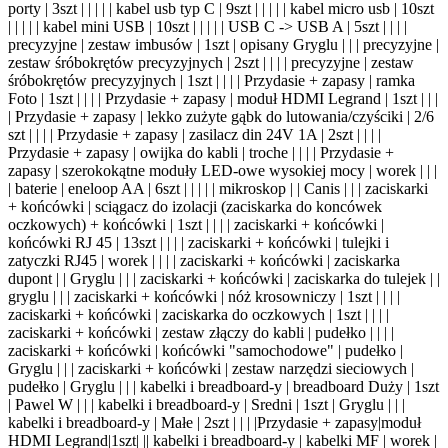
porty | 3szt | | | | | kabel usb typ C | 9szt | | | | | kabel micro usb | 10szt
| | | | | kabel mini USB | 10szt | | | | | USB C -> USB A | 5szt | | | |
precyzyjne | zestaw imbusów | 1szt | opisany Gryglu | | | precyzyjne |
zestaw śróbokrętów precyzyjnych | 2szt | | | | precyzyjne | zestaw
śróbokrętów precyzyjnych | 1szt | | | | Przydasie + zapasy | ramka
Foto | 1szt | | | | Przydasie + zapasy | moduł HDMI Legrand | 1szt | | |
| Przydasie + zapasy | lekko zużyte gąbk do lutowania/czyściki | 2/6
szt | | | | Przydasie + zapasy | zasilacz din 24V 1A | 2szt | | | |
Przydasie + zapasy | owijka do kabli | troche | | | | Przydasie +
zapasy | szerokokątne moduły LED-owe wysokiej mocy | worek | | |
| baterie | eneloop AA | 6szt | | | | | mikroskop | | Canis | | | zaciskarki
+ końcówki | sciągacz do izolacji (zaciskarka do koncówek
oczkowych) + końcówki | 1szt | | | | zaciskarki + końcówki |
końcówki RJ 45 | 13szt | | | | zaciskarki + końcówki | tulejki i
zatyczki RJ45 | worek | | | | zaciskarki + końcówki | zaciskarka
dupont | | Gryglu | | | zaciskarki + końcówki | zaciskarka do tulejek | |
gryglu | | | zaciskarki + końcówki | nóż krosowniczy | 1szt | | | |
zaciskarki + końcówki | zaciskarka do oczkowych | 1szt | | | |
zaciskarki + końcówki | zestaw złączy do kabli | pudełko | | | |
zaciskarki + końcówki | końcówki "samochodowe" | pudełko |
Gryglu | | | zaciskarki + końcówki | zestaw narzędzi sieciowych |
pudełko | Gryglu | | | kabelki i breadboard-y | breadboard Duży | 1szt
| Pawel W | | | kabelki i breadboard-y | Sredni | 1szt | Gryglu | | |
kabelki i breadboard-y | Małe | 2szt | |
|
|Przydasie + zapasy|moduł
HDMI Legrand|1szt| |
| kabelki i breadboard-y | kabelki MF | worek |