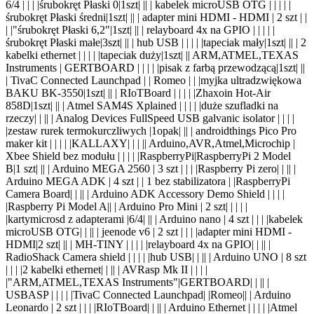
6/4 | | |
|śrubokręt Płaski 0|1szt| |
| | kabelek microUSB OTG | | | |
|
śrubokręt Płaski średni|1szt| |
| | adapter mini HDMI - HDMI | 2 szt | |
|
|"śrubokręt Płaski 6,2"|1szt| |
| | relayboard 4x na GPIO | | | |
|
śrubokręt Płaski małe|3szt| |
| | hub USB | | | |
|tapeciak mały|1szt| |
| | 2
kabelki ethernet | | | |
|tapeciak duży|1szt| |
| ARM,ATMEL,TEXAS
Instruments | GERTBOARD | | | |
|pisak z farbą przewodzącą|1szt| |
|
| TivaC Connected Launchpad | | Romeo | |
|myjka ultradzwiękowa
BAKU BK-3550|1szt| |
| | RIoTBoard | | | |
|Zhaxoin Hot-Air
858D|1szt| |
| | Atmel SAM4S Xplained | | | |
|duże szufladki na
rzeczy| | |
| | Analog Devices FullSpeed USB galvanic isolator | | | |
|zestaw rurek termokurczliwych |1opak| |
| | androidthings Pico Pro
maker kit | | | |
|KALLAXY| | | |
| Arduino,AVR,Atmel,Microchip |
Xbee Shield bez modułu | | | |
|RaspberryPi|RaspberryPi 2 Model
B|1 szt| |
| | Arduino MEGA 2560 | 3 szt | | |
|Raspberry Pi zero| | |
| |
Arduino MEGA ADK | 4 szt | | 1 bez stabilizatora |
|RaspberryPi
Camera Board| | |
| | Arduino ADK Accessory Demo Shield | | | |
|Raspberry Pi Model A|
| | Arduino Pro Mini |
2 szt
| |
| | |
|kartymicrosd z adapterami |6/4| |
| | Arduino nano | 4 szt | | |
|kabelek
microUSB OTG| | |
| | jeenode v6 | 2 szt | | |
|adapter mini HDMI -
HDMI|2 szt| |
| | MH-TINY | | | |
|relayboard 4x na GPIO| | |
| |
RadioShack Camera shield | | | |
|hub USB| | |
| | Arduino UNO | 8 szt
| | |
|2 kabelki ethernet| | |
| | AVRasp Mk II | | | |
|"ARM,ATMEL,TEXAS Instruments"|GERTBOARD| | |
| |
USBASP | | | |
|TivaC Connected Launchpad| |Romeo|
| | Arduino
Leonardo | 2 szt | | |
|RIoTBoard| | |
| | Arduino Ethernet | | | |
|Atmel