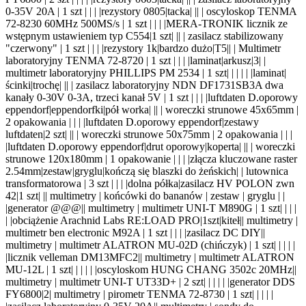
0-35V 20A | 1 szt | | |
|rezystory 0805|tacka| |
| | oscyloskop TENMA
72-8230 60MHz 500MS/s | 1 szt | | |
|MERA-TRONIK licznik ze
wstępnym ustawieniem typ C554|1 szt| |
| | zasilacz stabilizowany
"czerwony" | 1 szt | | |
|rezystory 1k|bardzo dużo|T5|
| | Multimetr
laboratoryjny TENMA 72-8720 | 1 szt | | |
|laminat|arkusz|3
| |
multimetr laboratoryjny PHILLIPS PM 2534 | 1
szt
| |
| | |
|laminat|
ścinki|trochę| |
| | zasilacz laboratoryjny NDN DF1731SB3A dwa
kanały 0-30V 0-3A, trzeci kanał 5V | 1 szt | | |
|luftdaten D.oporowy
eppendorf|eppendorfki|pół worka| |
| | woreczki strunowe 45x65mm |
2 opakowania | | |
|luftdaten D.oporowy eppendorf|zestawy
luftdaten|2 szt| |
| | woreczki strunowe 50x75mm | 2 opakowania | | |
|luftdaten D.oporowy eppendorf|drut oporowy|koperta| |
| | woreczki
strunowe 120x180mm | 1 opakowanie | | |
|złącza kluczowane raster
2.54mm|zestaw|gryglu|kończą się blaszki do żeńskich
| | lutownica
transformatorowa | 3 szt | | |
|dolna półka|zasilacz HV POLON zwn
42|1 szt| |
| multimetry | końcówki do bananów | zestaw | gryglu | |
|generator @@@|
| multimetry | multimetr UNI-T M890G |
1 szt
| |
| |
|
|obciążenie Arachnid Labs RE:LOAD PRO|1szt|kiteł|
| multimetry |
multimetr ben electronic M92A | 1 szt | | |
|zasilacz DC DIY|
|
multimetry | multimetr ALATRON MU-02D (chińczyk) |
1 szt
| |
| | |
|licznik velleman DM13MFC2|
| multimetry | multimetr ALATRON
MU-12L |
1 szt
| |
| | |
|oscyloskom HUNG CHANG 3502c 20MHz|
|
multimetry | multimetr UNI-T UT33D+ |
2 szt
| |
| | |
|generator DDS
FY6800|2
| multimetry | pirometr TENMA 72-8730 | 1
szt
| |
| | |