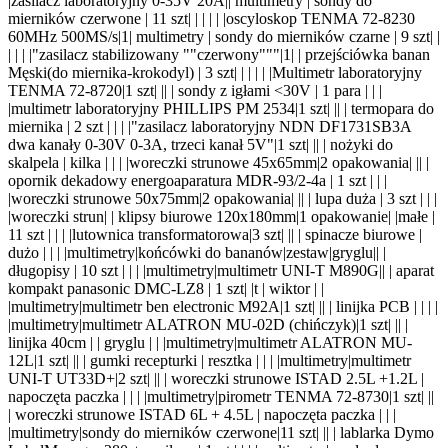
|zasilacz laboratoryjny 0-35V 20A|
| multimetry | sondy do
mierników czerwone | 1
1 szt
| |
| | |
|oscyloskop TENMA 72-8230
60MHz 500MS/s|1
| multimetry | sondy do mierników czarne | 9
szt
| |
| | |
|"zasilacz stabilizowany ""czerwony"""|1
| | przejściówka banan
Męski(do miernika-krokodyl) | 3
szt
| |
| | |
|Multimetr laboratoryjny
TENMA 72-8720|1 szt| |
| | sondy z igłami <30V | 1 para | | |
|multimetr laboratoryjny PHILLIPS PM 2534|1 szt| |
| | termopara do
miernika | 2 szt | | |
|"zasilacz laboratoryjny NDN DF1731SB3A
dwa kanały 0-30V 0-3A, trzeci kanał 5V"|1 szt| |
| | nożyki do
skalpela | kilka | | |
|woreczki strunowe 45x65mm|2 opakowania| |
| |
opornik dekadowy energoaparatura MDR-93/2-4a | 1 szt | | |
|woreczki strunowe 50x75mm|2 opakowania| |
| | lupa duża | 3 szt | | |
|woreczki strun
| | klipsy biur
owe
120x180mm|1 opakowanie| |
małe |
11 szt | | |
|lutownica transformatorowa|3 szt| |
| | spinacze biurowe |
dużo | | |
|multimetry|końcówki do bananów|zestaw|gryglu|
| |
długopisy | 10 szt | | |
|multimetry|multimetr UNI-T M890G|
| | aparat
kompakt panasonic DMC-LZ8 |
1 sz
t| |
t | wiktor | |
|multimetry|multimetr ben electronic M92A|1 szt| |
| | linijka PCB | | | |
|multimetry|multimetr ALATRON MU-02D (chińczyk)|1 szt| |
| |
linijka 40cm | | gryglu | |
|multimetry|multimetr ALATRON MU-
12L|1 szt| |
| | gumki recepturki | resztka | | |
|multimetry|multimetr
UNI-T UT33D+|2 szt| |
| | woreczki strunowe ISTAD 2.5L +1.2L |
napoczęta paczka | | |
|multimetry|pirometr TENMA 72-8730|1 szt| |
|
| woreczki strunowe ISTAD 6L + 4.5L | napoczęta paczka | | |
|multimetry|sondy do mierników czerwone|11 szt| |
| | lablarka Dymo