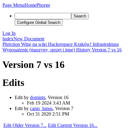
Page Menu
Home
Phorge
Search
Configure Global Search
Log In
Index
New Document
Phriction
Witaj na wiki Hackerspace Kraków!
Infrastruktura
Wyposażenie (maszyny, sprzęt i inne)
History
Version 7 vs 16
Version 7 vs 16
Edits
Edit by
domints
, Version 16
Feb 19 2024 3:43 AM
Edit by
canis_lupus
, Version 7
Oct 31 2020 2:51 PM
Edit Older Version 7...
Edit Current Version 16...