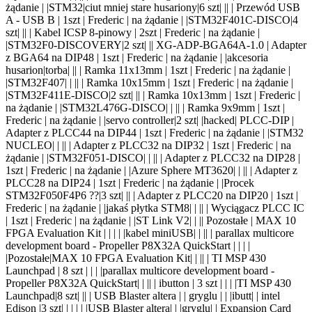
żądanie |
|STM32|ciut mniej stare husariony|6 szt| |
| | Przewód USB
A - USB B | 1szt | Frederic | na żądanie |
|STM32F401C-DISCO|4
szt| |
| | Kabel ICSP 8-pinowy | 2szt | Frederic | na żądanie |
|STM32F0-DISCOVERY|2 szt| |
| XG-ADP-BGA64A-1.0 | Adapter
z BGA64 na DIP48 | 1szt | Frederic | na żądanie |
|akcesoria
husarion|torba| |
| | Ramka 11x13mm | 1szt | Frederic | na żądanie |
|STM32F407| | |
| | Ramka 10x15mm | 1szt | Frederic | na żądanie |
|STM32F411E-DISCO|2 szt| |
| | Ramka 10x13mm | 1szt | Frederic |
na żądanie |
|STM32L476G-DISCO| | |
| | Ramka 9x9mm | 1szt |
Frederic | na żądanie |
|servo controller|2 szt| |hacked
| PLCC-DIP |
Adapter z PLCC44 na DIP44 | 1szt | Frederic | na żądanie |
|STM32
NUCLEO| | |
| | Adapter z PLCC32 na DIP32 | 1szt | Frederic | na
żądanie |
|STM32F051-DISCO| | |
| | Adapter z PLCC32 na DIP28 |
1szt | Frederic | na żądanie |
|Azure Sphere MT3620| | |
| | Adapter z
PLCC28 na DIP24 | 1szt | Frederic | na żądanie |
|Procek
STM32F050F4P6 ??|3 szt| |
| | Adapter z PLCC20 na DIP20 | 1szt |
Frederic | na żądanie |
|jakaś płytka STM8| | |
| | Wyciągacz PLCC IC
| 1szt | Frederic | na żądanie |
|ST Link V2| | |
| Pozostałe | MAX 10
FPGA Evaluation Kit | | | |
|kabel miniUSB| | |
| | parallax multicore
development board - Propeller P8X32A QuickStart | | | |
|Pozostałe|MAX 10 FPGA Evaluation Kit| | |
| | TI MSP 430
Launchpad | 8 szt | | |
|parallax multicore development board -
Propeller P8X32A QuickStart| | |
| | ibutton | 3 szt | | |
|TI MSP 430
Launchpad|8 szt| |
| | USB Blaster altera | | gryglu | |
|ibutt
| | intel
Edis
on |
3 szt| |
| | |
|USB Blaster altera| | |gryglu
| | Expansion Card