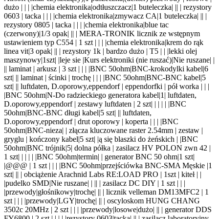
dużo | |
|
|chemia elektronika|odtłuszczacz|1 buteleczka| |
| | rezystory
0603 | tacka | | |
|chemia elektronika|zmywacz CA|1 buteleczka| |
| |
rezystory 0805 | tacka | | |
|chemia elektronika|blue tac
(czerwony)|1/3 opak| |
| | MERA-TRONIK licznik ze wstępnym
ustawieniem typ C554 | 1 szt | | |
|chemia elektronika|krem do rąk
linea vit|3 opak| |
| | rezystory 1k | bardzo dużo | T5 | |
|lekki olej
maszynowy|1szt| |leje sie |Kurs elektroniki (nie ruszać)|Nie ruszane| |
|
| laminat | arkusz | 3 szt | | |
|BNC 50ohm|BNC-krokodylki kabel|6
szt| |
| laminat | ścinki | trochę | | |
|BNC 50ohm|BNC-BNC kabel|5
szt| |
| luftdaten, D.oporowy,eppendorf | eppendorfki | pół worka | | |
|BNC 50ohm|N-Do radzieckiego generatora kabel|1
| luftdaten,
D.oporowy,eppendorf | zestawy luftdaten | 2
szt
| |
| | |
|BNC
50ohm|BNC-BNC długi kabel|5 szt| |
| luftdaten,
D.oporowy,eppendorf | drut oporowy | koperta | | |
|BNC
50ohm|BNC-nieza
| | złącza kluczowane raster 2.54mm | zestaw |
gryglu |
kończ
ony kabel|5 szt| |
ą się blaszki do żeńskich |
|BNC
50ohm|BNC trójnik|5
| dolna półka | zasilacz HV POLON zwn 42 |
1
szt
| |
| | |
|BNC 50ohm|termin
| | gener
ator
BNC 50 ohm|1 szt|
|
@@@ | 1 szt | | |
|BNC 50ohm|przejściówka BNC-SMA Męskie |1
szt| |
| | obciążenie Arachnid Labs RE:LOAD PRO | 1szt | kiteł | |
|pudelko SMD|Nie ruszane| | |
| | zasilacz DC DIY | 1 szt | | |
|przewody|głośnikowy|trochę| |
| | licznik velleman DM13MFC2 | 1
szt | | |
|przewody|LGY|trochę| |
| | oscyloskom HUNG CHANG
3502c 20MHz | 2 szt | | |
|przewody|losowe|dużo| |
| | generator DDS
FY6800 | 2 szt | | |
| |rezystory 0603|tacka| |
| | zasilacz laboratoryjny