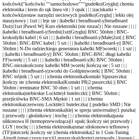
końcówki|"końcówki ""samochodowe"""|pudełko|Gryglu|
| chemia
elektronika | krem do rąk linea vit | 3 opak | | |
|zaciskarki +
końcówki|zestaw narzędzi sieciowych |pudełko|Gryglu|
| | lekki olej
maszynowy | 1szt | | leje sie |
|kabelki i breadboard-y|breadboard
Duży|1szt |Pawel W|
| Kurs elektroniki (nie ruszać) | Nie ruszane | | | |
|kabelki i breadboard-y|Sredni|1szt|Gryglu|
| BNC 50ohm | BNC-
krokodylki kabel | 6 szt | | |
|kabelki i breadboard-y|Małe|2szt| |
| BNC
50ohm | BNC-BNC kabel | 5 szt | | |
|kabelki i breadboard-y|
| BNC
50ohm | N-Do radzieckiego generatora
kabel
ki MF|worek| |
| 1 szt | |
|
|kabelki i breadboard-y|
| BNC 50ohm | BNC-BNC długi
kabel
ki
FF|worek| |
| 5 szt | | |
|kabelki i breadboard-y|K
| BNC 50ohm |
BNC-niezakończony k
abel
ki MM |worek| |kończą sie
| 5 szt | | |
|kabelki i breadboard-y|zworki do Goldpin|worek| |
| BNC 50ohm |
BNC trójnik | 5 szt | | |
|chemia elektronika|kontakt S|puszeczka|
|kończy sie |chemia elektronika|Kontakt PR|2 puszeczki| |
| BNC
50ohm | terminator BNC 50 ohm | 1 szt | | |
|chemia
elektronika|niebieskie Locktite|4 buteleczki| |
| BNC 50ohm |
przejściówka BNC-SMA Męskie | 1 szt | | |
|chemia
elektronika|czerwony Locktite|1 buteleczka| |
| pudelko SMD | Nie
ruszane | | | |
|chemia elektronika|klej w spreju uniwersalny|1 puszka|
|
| przewody | głośnikowy | trochę | | |
|chemia elektronika|pasta
silikonowa H (termoprzewodząca)|1 opak| |kończy sie
| przewody |
LGY | trochę | | |
|
chemia elektronika|smar silokonowo teflonowy
(TF)|słoiczek| |kończy sie |chemia elektronika|2 in 1 Gun-Tuning
Airsoft (smar czyszczący)|1 puszeczka|(dexter)
przewody | losowe |