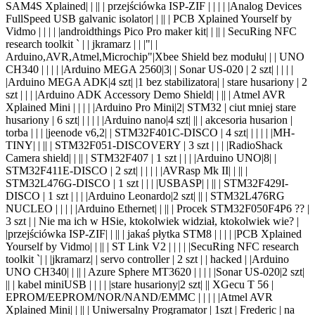
SAM4S Xplained| | |
| | przejściówka ISP-ZIF | | | |
|Analog Devices
FullSpeed USB galvanic isolator| | |
| | PCB Xplained Yourself by
Vidmo | | | |
|androidthings Pico Pro maker kit| | |
| | SecuRing NFC
research toolkit ` | | jkramarz | |
|"
| |
Arduino
,AVR,Atmel,Microchip"|Xbee Shield bez modułu| | |
UNO
CH340 | | | |
|Arduino MEGA 2560|3
| | Sonar US-020 | 2
szt
| |
| | |
|Arduino MEGA ADK|4 szt| |1 bez stabilizatora
| | stare husariony | 2
szt | | |
|Arduino ADK Accessory Demo Shield| | |
| | Atmel AVR
Xplained Mini | | | |
|Arduino Pro Mini|2
| STM32 | ciut mniej stare
husariony | 6
szt
| |
| | |
|Arduino nano|4 szt| |
| | akcesoria husarion |
torba | | |
|jeenode v6,2
| | STM32F401C-DISCO | 4
szt
| |
| | |
|MH-
TINY| | |
| | STM32F051-DISCOVERY | 3 szt | | |
|RadioShack
Camera shield| | |
| | STM32F407 | 1 szt | | |
|Arduino UNO|8
| |
STM32F411E-DISCO | 2
szt
| |
| | |
|AVRasp Mk II| | |
| |
STM32L476G-DISCO | 1 szt | | |
|USBASP| | |
| | STM32F429I-
DISCO | 1 szt | | |
|Arduino Leonardo|2 szt| |
| | STM32L476RG
NUCLEO | | | |
|Arduino Ethernet| | |
| | Procek STM32F050F4P6 ?? |
3 szt | | Nie ma ich w HSie, ktokolwiek widział, ktokolwiek wie? |
|przejściówka ISP-ZIF| | |
| | jakaś płytka STM8 | | | |
|PCB Xplained
Yourself by Vidmo| | |
| | ST Link V2 | | | |
|SecuRing NFC research
toolkit `| | |jkramarz
| | servo controller | 2 szt | | hacked |
|Arduino
UNO CH340| | |
| | Azure Sphere MT3620 | | | |
|Sonar US-020|2 szt|
|
| | kabel miniUSB | | | |
|stare husariony|2 szt| |
| XGecu T 56 |
EPROM/EEPROM/NOR/NAND/EMMC | | | |
|Atmel AVR
Xplained Mini| | |
| | Uniwersalny Programator | 1szt | Frederic | na