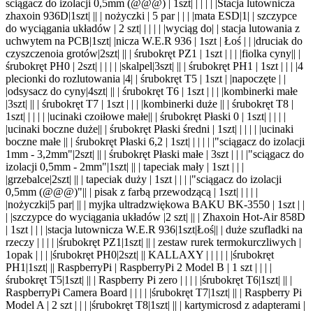
sciągacz do izolacji 0,5mm (@@@) |
1szt
| |
| | |
|Stacja lutownicza
zhaxoin 936D|1szt| |
| | nożyczki | 5 par | | |
|mata ESD|1
| | szczypce
do wyciągania układów | 2
szt
| |
| | |
|wyciąg do
| | stacja
lutow
ania z
uchwytem na PCB|1szt| |
nicza W.E.R 936 | 1szt | Łoś | |
|druciak do
czyszczenoia grotów|2szt| |
| | śrubokręt PZ1 | 1szt | | |
|fiolka cyny|
| |
śrubokręt PH0 |
2szt
| |
| | |
|skalpel|3szt| |
| | śrubokręt PH1 | 1szt | | |
|4
plecionki do rozlutowania |4
| | śrubokręt T5 | 1
szt |
|napoczęte
| |
|odsysacz do cyny|4szt| |
| | śrubokręt T6 | 1szt | | |
|kombinerki małe
|3szt| |
| | śrubokręt T7 | 1szt | | |
|kombinerki duże |
| | śrubokręt T8 |
1szt
| |
| | |
|ucinaki czoiłowe małe|
| | śrubokręt Płaski 0 |
1szt
| |
| | |
|ucinaki boczne duże|
| | śrubokręt Płaski średni |
1szt
| |
| | |
|ucinaki
boczne małe |
| | śrubokręt Płaski 6,2 |
1szt
| |
| | |
|"sciągacz do izolacji
1mm - 3,2mm"|2szt| |
| | śrubokręt Płaski małe | 3szt | | |
|"sciągacz do
izolacji 0,5mm - 2mm"|1szt| |
| | tapeciak mały | 1szt | | |
|grzebalce|2szt| |
| | tapeciak duży | 1szt | | |
|"sciągacz do izolacji
0,5mm (@@@)"|
| | pisak z farbą przewodzącą |
1szt
| |
| | |
|nożyczki|5 par| |
| | myjka ultradzwiękowa BAKU BK-3550 | 1szt | |
|
|szczypce do wyciągania układów |2 szt| |
| | Zhaxoin Hot-Air 858D
| 1szt | | |
|stacja lutownicza W.E.R 936|1szt|Łoś|
| | duże szufladki na
rzeczy | | | |
|śrubokręt PZ1|1szt| |
| | zestaw rurek termokurczliwych |
1opak | | |
|śrubokręt PH0|2szt| |
| KALLAXY | | | | |
|śrubokręt
PH1|1szt| |
| RaspberryPi | RaspberryPi 2 Model B | 1 szt | | |
|
śrubokręt T5|1szt| |
| | Raspberry Pi zero | | | |
|śrubokręt T6|1szt| |
| |
RaspberryPi Camera Board | | | |
|śrubokręt T7|1szt| |
| | Raspberry Pi
Model A | 2 szt | | |
|śrubokręt T8|1szt| |
| | kartymicrosd z adapterami |