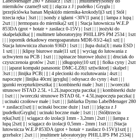
LabelMenager 280 + zasilacz | 1szt | | |
|multimetry|sondy do
mierników czarne|9 szt| |
| | złącza z J | pudełko | Gryglu | |
|przejściówka banan Męski(do miernika-krokodyl)|3 szt| |
| Stół |
trzecia ręka | 3szt | | |
|sondy z igłami <30V|1 para| |
| | lampa z lupą |
2szt | | |
|termopara do miernika|2 szt| |
| | Stacja lutownicza W.E.P
853DA (grot + hotair + zasilacz 0-15V) | 1szt | | |
|nożyki do
skalpela|kilka| |
| | multimetr laboratoryjny PHILLIPS PM 2534 | 1szt
| | |
|opornik dekadowy energoaparatura MDR-93/2-4a|1 szt| |
| |
Stacja lutownicza zhaxoin 936D | 1szt | | |
|lupa duża|3
| | mata ESD |
1
szt
| |
| | |
|klipsy biurowe małe|11 szt| |
| | wyciąg do lutowania z
uchwytem na PCB | 1szt | | |
|spinacze biurowe |dużo| |
| | druciak do
czyszczenoia grotów | 2szt | | |
|długopisy|10 szt| |
| | fiolka cyny | 2szt
| | |
|aparat kompakt panasonic DMC-LZ8|1 szt|wiktor|
| | skalpel |
3szt | | |
|linijka PCB| | |
| | 4 plecionki do rozlutowania | 4szt | |
napoczęte |
|linijka 40cm| |gryglu|
| | odsysacz do cyny | 4szt | | |
|gumki recepturki|resztka| |
| | kombinerki małe | 3szt | | |
|woreczki
strunowe ISTAD 2.5L +1.2L|napoczęta paczka| |
| | kombinerki duże
| 1szt | | |
|woreczki strunowe ISTAD 6L + 4.5L|napoczęta paczka| |
|
| ucinaki czoiłowe małe | 1szt | | |
|lablarka Dymo LabelMenager 280
+ zasilacz|1szt| |
| | ucinaki boczne duże | 1szt | | |
|złącza z J
|pudełko|Gryglu|
| | ucinaki boczne małe | 1szt | | |
|Stół|trzecia
ręka|3szt| |
| | sciągacz do izolacji 1mm - 3,2mm | 2szt | | |
|lampa z
lupą |2szt| |
| | sciągacz do izolacji 0,5mm - 2mm | 1szt | | |
|Stacja
lutownicza W.E.P 853DA (grot + hotair + zasilacz 0-15V)|1szt| |
| |
grzebalce | 2szt | | |
|multimetr laboratoryjny PHILLIPS PM 2534|
| |