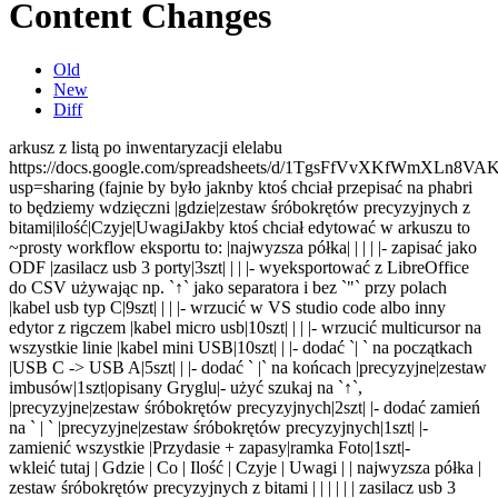
Content Changes
Old
New
Diff
arkusz z listą po inwentaryzacji elelabu
https://docs.google.com/spreadsheets/d/1TgsFfVvXKfWmXLn8
usp=sharing (fajnie by było jaknby ktoś chciał przepisać na phabri
to będziemy wdzięczni
|gdzie|zestaw śróbokrętów precyzyjnych z
bitami|ilość|Czyje|Uwagi
Jakby ktoś chciał edytować w arkuszu to
~prosty workflow eksportu to:
|najwyzsza półka| | | | |
- zapisać jako
ODF
|zasilacz usb 3 porty|3szt| | | |
- wyeksportować z LibreOffice
do CSV używając np. `↑` jako separatora i bez `"` przy polach
|kabel usb typ C|9szt| | | |
- wrzucić w VS studio code albo inny
edytor z rigczem
|kabel micro usb|10szt| | | |
- wrzucić multicursor na
wszystkie linie
|kabel mini USB|10szt| | |
- dodać `| ` na początkach
|USB C -> USB A|5szt| | |
- dodać ` |` na końcach
|precyzyjne|zestaw
imbusów|1szt|opisany Gryglu|
- użyć szukaj na `↑`,
|precyzyjne|zestaw śróbokrętów precyzyjnych|2szt| |
- dodać zamień
na ` | `
|precyzyjne|zestaw śróbokrętów precyzyjnych|1szt| |
-
zamienić wszystkie
|Przydasie + zapasy|ramka Foto|1szt|
-
wkleić tutaj | Gdzie | Co | Ilość | Czyje | Uwagi | | najwyzsza półka |
zestaw śróbokrętów precyzyjnych z bitami | | | | | | zasilacz usb 3