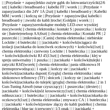
| |
|Przydasie + zapasy|lekko zużyte gąbk do lutowania/czyściki|2/6
szt| |
| kabelki i breadboard-y | kabelki FF | worek | | |
|Przydasie +
zapasy|zasilacz din 24V 1A |2szt| |
| kabelki i breadboard-y | Kabelki
MM | worek | | kończą sie |
|Przydasie + zapasy|owijka
| kabelki i
breadboard-y | zworki
do
kabli |troche| |
Goldpin | worek | | |
|Przydasie + zapasy|szerokokątne moduły LED-owe wysokiej
mocy|worek| |
| chemia elektronika | kontakt S | puszeczka | | kończy
sie |
|baterie|eneloop AA|6szt| |
| chemia elektronika | Kontakt PR | 2
puszeczki | | |
|mikroskop | |Canis|
| chemia elektronika | niebieskie
Locktite | 4 buteleczki | | |
|zaciskarki + końcówki|sciągacz do
izolacji (zaciskarka do koncówek oczkowych) + końcówki|1szt| |
|
chemia elektronika | czerwony Locktite | 1 buteleczka | | |
|zaciskarki
+ końcówki|końcówki RJ 45|13szt| |
| chemia elektronika | klej w
spreju uniwersalny | 1 puszka | | |
|zaciskarki + końcówki|tulejki i
zatyczki RJ45|worek| |
| chemia elektronika | pasta silikonowa H
(termoprzewodząca) | 1 opak | | kończy sie |
|zaciskarki +
końcówki|zaciskarka dupont| |Gryglu|
| chemia elektronika | smar
silokonowo teflonowy (TF) | słoiczek | | kończy sie |
|zaciskarki +
końcówki|zaciskarka do tulejek| |gryglu|
| chemia elektronika | 2 in 1
Gun-Tuning Airsoft (smar czyszczący) | 1 puszeczka | (dexter) | |
|zaciskarki + końcówki|nóż krosowniczy|1szt| |
| chemia elektronika |
odtłuszczacz | 1 buteleczka | | |
|zaciskarki + końcówki|zaciskarka do
oczkowych|1szt| |
| chemia elektronika | zmywacz CA | 1 buteleczka |
| |
|zaciskarki + końcówki|zestaw złączy do kabli |pudełko| |
| chemia
elektronika | blue tac (czerwony) | 1/3 opak | | |
|zaciskarki +