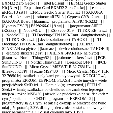
EXM32 Zero Gecko | | | |
|intel Edison| | |
| | EFM32 Gecko Starter
Kit | 3 szt | | |
|Expansion Card EXM32 Zero Gecko| | |
| | estimote
nRF51 | 3 szt | | |
|EFM32 Gecko Starter Kit|3 szt| |
| | SAKURA
Board | | jkramarz | |
|estimote nRF51|3
| | Cypress CY8 | 2
szt
| |
| | |
|SAKURA Board| | |jkramarz
| | programator AllPIC (RS232) | | | |
|Cypress CY8|2
| | ESP8266-01 | 9
szt
| |
| | |
|programator AllPIC
(RS232)| | |
| | NodeMCU | | | |
|ESP8266-01|9
| | TI TRX EB | 2
szt
| |
|
| |
|NodeMCU| | |
| | TI Docking-STN USB-Emu +daughterborady | |
| |
|TI TRX EB|2 szt| |
| | devicesolutions.net TAHOE II | | | |
|TI
Docking-STN USB-Emu +daughterborady| | |
| | XILINX
SPARTAN na płytce | | jkramarz | |
|devicesolutions.net TAHOE II| |
|
| | estimote stickers | 2 szt | | |
|XILINX SPARTAN na płytce| |
|jkramarz
| | Nordic Thingy:52 | | | |
|estimote stickers|2 szt| |
| | PCB
SunDUINO | | | |
|Nordic Thingy:52| | |
| | Breakout QFP | | | |
|PCB
SunDUINO| | |
| | Micro Crystal MS3V-T1R 32.768kHz | | | |
|Breakout QFP| | |
| | różne MSP430 | | | |
|
Micro Crystal MS3V-T1R
32.768kHz| |
szuflada z płytkami prototypowymi | XGECU T 48,
programator EPROM, EEPROM, FLASH i wiele innych + wiele
przejściówek SMD itd | 1 | Dominik (tg. szymenxd) | FFTU :P
Siedzi w tamtej szufladzie bo chwilowo nie znalazłem lepszego
miejsca
| |
różne MSP430| |
niewielkie pudełeczko na szufladkach z
cyną/topnikami itd | CH341 - programator EEPROM | 2 | |
programatory są 2, z tym, że jak się okazuje w praktyce one tylko
udają, że potrafią 3.3V, dlatego jeden z nich został zmodowany do
pracy permanentnie 3.3V, jest oklejony jako 3.3V
|