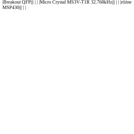
|Breakout QFP|
||
| |
|Micro Crystal MS3V-T1R 32.768kHz|
||
| |
|różne
MSP430|
||
| |