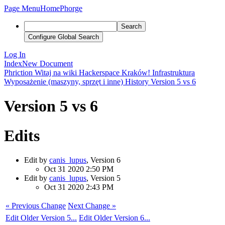
Page Menu
Home
Phorge
Search
Configure Global Search
Log In
Index
New Document
Phriction
Witaj na wiki Hackerspace Kraków!
Infrastruktura
Wyposażenie (maszyny, sprzęt i inne)
History
Version 5 vs 6
Version 5 vs 6
Edits
Edit by
canis_lupus
, Version 6
Oct 31 2020 2:50 PM
Edit by
canis_lupus
, Version 5
Oct 31 2020 2:43 PM
« Previous Change
Next Change »
Edit Older Version 5...
Edit Older Version 6...