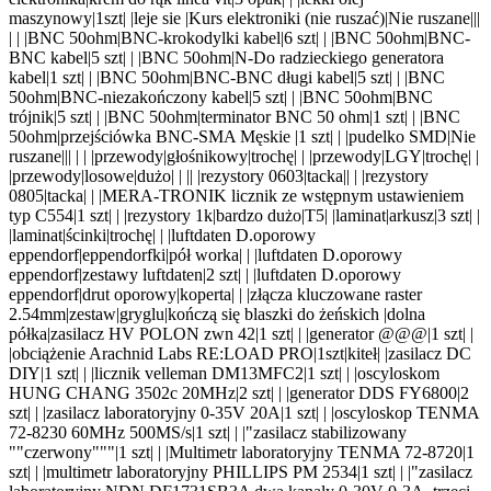
maszynowy|1szt|
|leje sie |Kurs elektroniki (nie ruszać)|Nie ruszane|
||
| |
|BNC 50ohm|BNC-krokodylki kabel|6 szt|
| |BNC 50ohm|BNC-
BNC kabel|5 szt|
| |BNC 50ohm|N-Do radzieckiego generatora
kabel|1 szt|
| |BNC 50ohm|BNC-BNC długi kabel|5 szt|
| |BNC
50ohm|BNC-niezakończony kabel|5 szt|
| |BNC 50ohm|BNC
trójnik|5 szt|
| |BNC 50ohm|terminator BNC 50 ohm|1 szt|
| |BNC
50ohm|przejściówka BNC-SMA Męskie |1 szt|
| |pudelko SMD|Nie
ruszane|
||
| |
|przewody|głośnikowy|trochę|
| |przewody|LGY|trochę|
|
|przewody|losowe|dużo|
|
|
|
|rezystory 0603|tacka|
|
|
|rezystory
0805|tacka|
| |MERA-TRONIK licznik ze wstępnym ustawieniem
typ C554|1 szt|
| |rezystory 1k|bardzo dużo|T5| |laminat|arkusz|3 szt|
|
|laminat|ścinki|trochę|
| |luftdaten D.oporowy
eppendorf|eppendorfki|pół worka|
| |luftdaten D.oporowy
eppendorf|zestawy luftdaten|2 szt|
| |luftdaten D.oporowy
eppendorf|drut oporowy|koperta|
| |złącza kluczowane raster
2.54mm|zestaw|gryglu|kończą się blaszki do żeńskich |dolna
półka|zasilacz HV POLON zwn 42|1 szt|
| |generator @@@|1 szt|
|
|obciążenie Arachnid Labs RE:LOAD PRO|1szt|kiteł| |zasilacz DC
DIY|1 szt|
| |licznik velleman DM13MFC2|1 szt|
| |oscyloskom
HUNG CHANG 3502c 20MHz|2 szt|
| |generator DDS FY6800|2
szt|
| |zasilacz laboratoryjny 0-35V 20A|1 szt|
| |oscyloskop TENMA
72-8230 60MHz 500MS/s|1 szt|
| |"zasilacz stabilizowany
""czerwony"""|1 szt|
| |Multimetr laboratoryjny TENMA 72-8720|1
szt|
| |multimetr laboratoryjny PHILLIPS PM 2534|1 szt|
| |"zasilacz