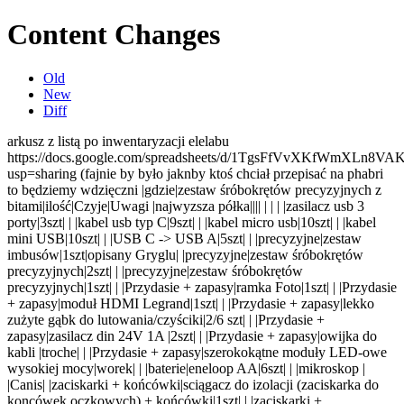
Content Changes
Old
New
Diff
arkusz z listą po inwentaryzacji elelabu
https://docs.google.com/spreadsheets/d/1TgsFfVvXKfWmXLn8
usp=sharing (fajnie by było jaknby ktoś chciał przepisać na phabri
to będziemy wdzięczni |gdzie|zestaw śróbokrętów precyzyjnych z
bitami|ilość|Czyje|Uwagi |najwyzsza półka|
|||
| | |
|zasilacz usb 3
porty|3szt|
| |kabel usb typ C|9szt|
| |kabel micro usb|10szt|
| |kabel
mini USB|10szt|
| |USB C -> USB A|5szt|
| |precyzyjne|zestaw
imbusów|1szt|opisany Gryglu| |precyzyjne|zestaw śróbokrętów
precyzyjnych|2szt|
| |precyzyjne|zestaw śróbokrętów
precyzyjnych|1szt|
| |Przydasie + zapasy|ramka Foto|1szt|
| |Przydasie
+ zapasy|moduł HDMI Legrand|1szt|
| |Przydasie + zapasy|lekko
zużyte gąbk do lutowania/czyściki|2/6 szt|
| |Przydasie +
zapasy|zasilacz din 24V 1A |2szt|
| |Przydasie + zapasy|owijka do
kabli |troche|
| |Przydasie + zapasy|szerokokątne moduły LED-owe
wysokiej mocy|worek|
| |baterie|eneloop AA|6szt|
| |mikroskop |
|Canis| |zaciskarki + końcówki|sciągacz do izolacji (zaciskarka do
koncówek oczkowych) + końcówki|1szt|
| |zaciskarki +