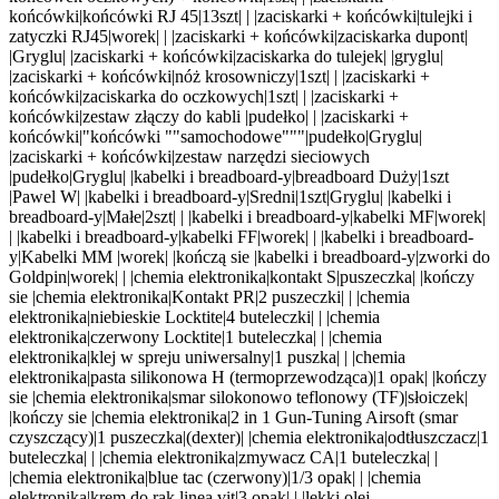
końcówki|końcówki RJ 45|13szt|
| |zaciskarki + końcówki|tulejki i
zatyczki RJ45|worek|
| |zaciskarki + końcówki|zaciskarka dupont|
|Gryglu| |zaciskarki + końcówki|zaciskarka do tulejek|
|gryglu|
|zaciskarki + końcówki|nóż krosowniczy|1szt|
| |zaciskarki +
końcówki|zaciskarka do oczkowych|1szt|
| |zaciskarki +
końcówki|zestaw złączy do kabli |pudełko|
| |zaciskarki +
końcówki|"końcówki ""samochodowe"""|pudełko|Gryglu|
|zaciskarki + końcówki|zestaw narzędzi sieciowych
|pudełko|Gryglu| |kabelki i breadboard-y|breadboard Duży|1szt
|Pawel W| |kabelki i breadboard-y|Sredni|1szt|Gryglu| |kabelki i
breadboard-y|Małe|2szt|
| |kabelki i breadboard-y|kabelki MF|worek|
| |kabelki i breadboard-y|kabelki FF|worek|
| |kabelki i breadboard-
y|Kabelki MM |worek|
|kończą sie |kabelki i breadboard-y|zworki do
Goldpin|worek|
| |chemia elektronika|kontakt S|puszeczka|
|kończy
sie |chemia elektronika|Kontakt PR|2 puszeczki|
| |chemia
elektronika|niebieskie Locktite|4 buteleczki|
| |chemia
elektronika|czerwony Locktite|1 buteleczka|
| |chemia
elektronika|klej w spreju uniwersalny|1 puszka|
| |chemia
elektronika|pasta silikonowa H (termoprzewodząca)|1 opak|
|kończy
sie |chemia elektronika|smar silokonowo teflonowy (TF)|słoiczek|
|kończy sie |chemia elektronika|2 in 1 Gun-Tuning Airsoft (smar
czyszczący)|1 puszeczka|(dexter)| |chemia elektronika|odtłuszczacz|1
buteleczka|
| |chemia elektronika|zmywacz CA|1 buteleczka|
|
|chemia elektronika|blue tac (czerwony)|1/3 opak|
| |chemia
elektronika|krem do rąk linea vit|3 opak|
| |lekki olej