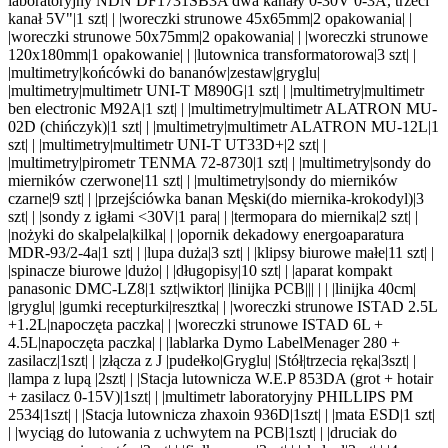
laboratoryjny NDN DF1731SB3A dwa kanały 0-30V 0-3A, trzeci
kanał 5V"|1 szt|
| |woreczki strunowe 45x65mm|2 opakowania|
|
|woreczki strunowe 50x75mm|2 opakowania|
| |woreczki strunowe
120x180mm|1 opakowanie|
| |lutownica transformatorowa|3 szt|
|
|multimetry|końcówki do bananów|zestaw|gryglu|
|multimetry|multimetr UNI-T M890G|1 szt|
| |multimetry|multimetr
ben electronic M92A|1 szt|
| |multimetry|multimetr ALATRON MU-
02D (chińczyk)|1 szt|
| |multimetry|multimetr ALATRON MU-12L|1
szt|
| |multimetry|multimetr UNI-T UT33D+|2 szt|
|
|multimetry|pirometr TENMA 72-8730|1 szt|
| |multimetry|sondy do
mierników czerwone|11 szt|
| |multimetry|sondy do mierników
czarne|9 szt|
| |przejściówka banan Męski(do miernika-krokodyl)|3
szt|
| |sondy z igłami <30V|1 para|
| |termopara do miernika|2 szt|
|
|nożyki do skalpela|kilka|
| |opornik dekadowy energoaparatura
MDR-93/2-4a|1 szt|
| |lupa duża|3 szt|
| |klipsy biurowe małe|11 szt|
|
|spinacze biurowe |dużo|
| |długopisy|10 szt|
| |aparat kompakt
panasonic DMC-LZ8|1 szt|wiktor| |linijka PCB|
||
| |
|linijka 40cm|
|gryglu| |gumki recepturki|resztka|
| |woreczki strunowe ISTAD 2.5L
+1.2L|napoczęta paczka|
| |woreczki strunowe ISTAD 6L +
4.5L|napoczęta paczka|
| |lablarka Dymo LabelMenager 280 +
zasilacz|1szt|
| |złącza z J |pudełko|Gryglu| |Stół|trzecia ręka|3szt|
|
|lampa z lupą |2szt|
| |Stacja lutownicza W.E.P 853DA (grot + hotair
+ zasilacz 0-15V)|1szt|
| |multimetr laboratoryjny PHILLIPS PM
2534|1szt|
| |Stacja lutownicza zhaxoin 936D|1szt|
| |mata ESD|1 szt|
| |wyciąg do lutowania z uchwytem na PCB|1szt|
| |druciak do