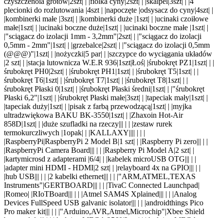
czyszczenoia grotów|2szt|
| |fiolka cyny|2szt|
| |skalpel|3szt|
| |4
plecionki do rozlutowania |4szt |
|napoczęte |odsysacz do cyny|4szt|
|
|kombinerki małe |3szt|
| |kombinerki duże |1szt|
| |ucinaki czoiłowe
małe|1szt|
| |ucinaki boczne duże|1szt|
| |ucinaki boczne małe |1szt|
|
|"sciągacz do izolacji 1mm - 3,2mm"|2szt|
| |"sciągacz do izolacji
0,5mm - 2mm"|1szt|
| |grzebalce|2szt|
| |"sciągacz do izolacji 0,5mm
(@@@)"|1szt|
| |nożyczki|5 par|
| |szczypce do wyciągania układów
|2 szt|
| |stacja lutownicza W.E.R 936|1szt|Łoś| |śrubokręt PZ1|1szt|
| |
śrubokręt PH0|2szt|
| |śrubokręt PH1|1szt|
| |śrubokręt T5|1szt|
| |
śrubokręt T6|1szt|
| |śrubokręt T7|1szt|
| |śrubokręt T8|1szt|
| |
śrubokręt Płaski 0|1szt|
| |śrubokręt Płaski średni|1szt|
| |"śrubokręt
Płaski 6,2"|1szt|
| |śrubokręt Płaski małe|3szt|
| |tapeciak mały|1szt|
|
|tapeciak duży|1szt|
| |pisak z farbą przewodzącą|1szt|
| |myjka
ultradzwiękowa BAKU BK-3550|1szt|
| |Zhaxoin Hot-Air
858D|1szt|
| |duże szufladki na rzeczy|
||
| |
|zestaw rurek
termokurczliwych |1opak|
| |KALLAXY|
|||
| | |
|RaspberryPi|RaspberryPi 2 Model B|1 szt|
| |Raspberry Pi zero|
||
| |
|RaspberryPi Camera Board|
||
| |
|Raspberry Pi Model A|2 szt|
|
|kartymicrosd z adapterami |6/4|
| |kabelek microUSB OTG|
||
| |
|adapter mini HDMI - HDMI|2 szt|
| |relayboard 4x na GPIO|
||
| |
|hub USB|
||
| |
|2 kabelki ethernet|
||
| |
|"ARM,ATMEL,TEXAS
Instruments"|GERTBOARD|
||
| |
|TivaC Connected Launchpad|
|Romeo| |RIoTBoard|
||
| |
|Atmel SAM4S Xplained|
||
| |
|Analog
Devices FullSpeed USB galvanic isolator|
||
| |
|androidthings Pico
Pro maker kit|
||
| |
|"Arduino,AVR,Atmel,Microchip"|Xbee Shield