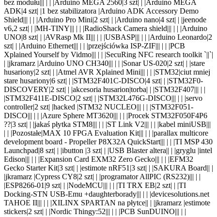
bez modułu|
||
| |
|Arduino MEGA 2560|3 szt|
| |Arduino MEGA
ADK|4 szt|
|1 bez stabilizatora |Arduino ADK Accessory Demo
Shield|
||
| |
|Arduino Pro Mini|2 szt|
| |Arduino nano|4 szt|
| |jeenode
v6,2 szt|
| |MH-TINY|
||
| |
|RadioShack Camera shield|
||
| |
|Arduino
UNO|8 szt|
| |AVRasp Mk II|
||
| |
|USBASP|
||
| |
|Arduino Leonardo|2
szt|
| |Arduino Ethernet|
||
| |
|przejściówka ISP-ZIF|
||
| |
|PCB
Xplained Yourself by Vidmo|
||
| |
|SecuRing NFC research toolkit
`||
`|
|
|jkramarz |Arduino UNO CH340|
||
| |
|Sonar US-020|2 szt|
| |stare
husariony|2 szt|
| |Atmel AVR Xplained Mini|
||
| |
|STM32|ciut mniej
stare husariony|6 szt|
| |STM32F401C-DISCO|4 szt|
| |STM32F0-
DISCOVERY|2 szt|
| |akcesoria husarion|torba|
| |STM32F407|
||
| |
|STM32F411E-DISCO|2 szt|
| |STM32L476G-DISCO|
||
| |
|servo
controller|2 szt|
|hacked |STM32 NUCLEO|
||
| |
|STM32F051-
DISCO|
||
| |
|Azure Sphere MT3620|
||
| |
|Procek STM32F050F4P6
??|3 szt|
| |jakaś płytka STM8|
||
| |
|ST Link V2|
||
| |
|kabel miniUSB|
||
| |
|Pozostałe|MAX 10 FPGA Evaluation Kit|
||
| |
|parallax multicore
development board - Propeller P8X32A QuickStart|
||
| |
|TI MSP 430
Launchpad|8 szt|
| |ibutton |3 szt|
| |USB Blaster altera|
|
|
|gryglu |intel
Edison|
||
| |
|Expansion Card EXM32 Zero Gecko|
||
| |
|EFM32
Gecko Starter Kit|3 szt|
| |estimote nRF51|3 szt|
| |SAKURA Board|
|
|
|jkramarz |Cypress CY8|2 szt|
| |programator AllPIC (RS232)|
||
| |
|ESP8266-01|9 szt|
| |NodeMCU|
||
| |
|TI TRX EB|2 szt|
| |TI
Docking-STN USB-Emu +daughterborady|
||
| |
|devicesolutions.net
TAHOE II|
||
| |
|XILINX SPARTAN na płytce|
|
|
|jkramarz |estimote
stickers|2 szt|
| |Nordic Thingy:52|
||
| |
|PCB SunDUINO|
||
| |