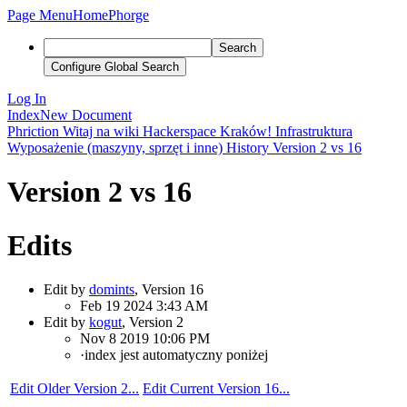
Page Menu
Home
Phorge
Search
Configure Global Search
Log In
Index
New Document
Phriction
Witaj na wiki Hackerspace Kraków!
Infrastruktura
Wyposażenie (maszyny, sprzęt i inne)
History
Version 2 vs 16
Version 2 vs 16
Edits
Edit by
domints
, Version 16
Feb 19 2024 3:43 AM
Edit by
kogut
, Version 2
Nov 8 2019 10:06 PM
·
index jest automatyczny poniżej
Edit Older Version 2...
Edit Current Version 16...