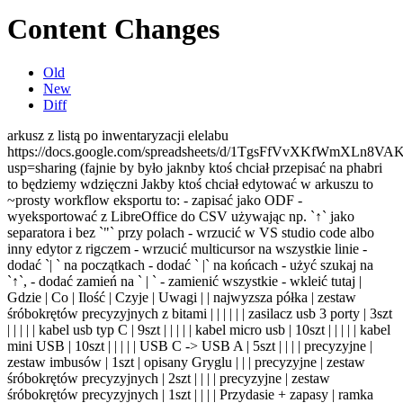
Content Changes
Old
New
Diff
arkusz z listą po inwentaryzacji elelabu https://docs.google.com/spreadsheets/d/1TgsFfVvXKfWmXLn8VAKDCh2CbBfDilG5AStklMg8gWU/edit?usp=sharing (fajnie by było jaknby ktoś chciał przepisać na phabri to będziemy wdzięczni Jakby ktoś chciał edytować w arkuszu to ~prosty workflow eksportu to: - zapisać jako ODF - wyeksportować z LibreOffice do CSV używając np. `↑` jako separatora i bez `"` przy polach - wrzucić w VS studio code albo inny edytor z rigczem - wrzucić multicursor na wszystkie linie - dodać `| ` na początkach - dodać ` |` na końcach - użyć szukaj na `↑`, - dodać zamień na ` | ` - zamienić wszystkie - wkleić tutaj | Gdzie | Co | Ilość | Czyje | Uwagi | | najwyzsza półka | zestaw śróbokrętów precyzyjnych z bitami | | | | | | zasilacz usb 3 porty | 3szt | | | | | kabel usb typ C | 9szt | | | | | kabel micro usb | 10szt | | | | | kabel mini USB | 10szt | | | | | USB C -> USB A | 5szt | | | | precyzyjne | zestaw imbusów | 1szt | opisany Gryglu | | | precyzyjne | zestaw śróbokrętów precyzyjnych | 2szt | | | | precyzyjne | zestaw śróbokrętów precyzyjnych | 1szt | | | | Przydasie + zapasy | ramka Foto | 1szt | | | | Przydasie + zapasy | moduł HDMI Legrand | 1szt | | | | Przydasie + zapasy | lekko zużyte gąbk do lutowania/czyściki | 2/6 szt | | | | Przydasie + zapasy | zasilacz din 24V 1A | 2szt | | | | Przydasie + zapasy | owijka do kabli | troche | | | | Przydasie + zapasy | szerokokątne moduły LED-owe wysokiej mocy | worek | | | | baterie | eneloop AA | 6szt | | | | | mikroskop | | Canis | | | zaciskarki + końcówki | sciągacz do izolacji (zaciskarka do koncówek oczkowych) + końcówki | 1szt | | | | zaciskarki + końcówki | końcówki RJ 45 | 13szt | | | | zaciskarki + końcówki | tulejki i zatyczki RJ45 | worek | | | | zaciskarki + końcówki | zaciskarka dupont | | Gryglu | | | zaciskarki + końcówki | zaciskarka do tulejek | | gryglu | | | zaciskarki + końcówki | nóż krosowniczy | 1szt | | | | zaciskarki + końcówki | zaciskarka do oczkowych | 1szt | | | | zaciskarki + końcówki | zestaw złączy do kabli | pudełko | | | | zaciskarki + końcówki | końcówki "samochodowe" | pudełko | Gryglu | | | zaciskarki + końcówki | zestaw narzędzi sieciowych | pudełko | Gryglu | | | kabelki i breadboard-y | breadboard Duży | 1szt | Pawel W | | | kabelki i breadboard-y | Sredni | 1szt | Gryglu | | | kabelki i breadboard-y | Małe | 2szt | | | | kabelki i breadboard-y | kabelki MF | worek | | | | kabelki i breadboard-y | kabelki FF | worek | | | | kabelki i breadboard-y | Kabelki MM | worek | | kończą sie | | kabelki i breadboard-y | zworki do Goldpin | worek | | | | chemia elektronika | kontakt S | puszeczka | | kończy sie | | chemia elektronika | Kontakt PR | 2 puszeczki | | | | chemia elektronika | niebieskie Locktite | 4 buteleczki | | | | chemia elektronika | czerwony Locktite | 1 buteleczka | | | | chemia elektronika | klej w spreju uniwersalny | 1 puszka | | | | chemia elektronika | pasta silikonowa H (termoprzewodząca) | 1 opak | | kończy sie | | chemia elektronika | smar silokonowo teflonowy (TF) | słoiczek | | kończy sie | | chemia elektronika | 2 in 1 Gun-Tuning Airsoft (smar czyszczący) | 1 puszeczka | (dexter) | | | chemia elektronika | odtłuszczacz | 1 buteleczka | | | | chemia elektronika | zmywacz CA | 1 buteleczka | | | | chemia elektronika | blue tac (czerwony) | 1/3 opak | | | | chemia elektronika | krem do rąk linea vit | 3 opak | | | | | lekki olej maszynowy | 1szt | | leje sie | | Kurs elektroniki (nie ruszać) | Nie ruszane | | | | | BNC 50ohm | BNC-krokodylki kabel | 6 szt | | | | BNC 50ohm | BNC-BNC kabel | 5 szt | | | | BNC 50ohm | N-Do radzieckiego generatora kabel | 1 szt | | | | BNC 50ohm | BNC-BNC długi kabel | 5 szt | | | | BNC 50ohm | BNC-niezakończony kabel | 5 szt | | | | BNC 50ohm | BNC trójnik | 5 szt | | | | BNC 50ohm | terminator BNC 50 ohm | 1 szt | | | | BNC 50ohm | przejściówka BNC-SMA Męskie | 1 szt | | | | pudelko SMD | Nie ruszane | | | | | przewody | głośnikowy | trochę | | | | przewody | LGY | trochę | | | | przewody | losowe | dużo | | | | | rezystory 0603 | tacka | | | | | rezystory 0805 | tacka | | | | | MERA-TRONIK licznik ze wstępnym ustawieniem typ C554 | 1 szt | | | | | rezystory 1k | bardzo dużo | T5 | | | laminat | arkusz | 3 szt | | | | laminat | ścinki | trochę | | | | luftdaten, D.oporowy,eppendorf | eppendorfki | pół worka | | | | luftdaten, D.oporowy,eppendorf | zestawy luftdaten | 2 szt | | | | luftdaten, D.oporowy,eppendorf | drut oporowy | koperta | | | | | złącza kluczowane raster 2.54mm | zestaw | gryglu | kończą się blaszki do żeńskich | | dolna półka | zasilacz HV POLON zwn 42 | 1 szt | | | | | generator @@@ | 1 szt | | | | | obciążenie Arachnid Labs RE:LOAD PRO | 1szt | kiteł | | | | zasilacz DC DIY | 1 szt | | | | | licznik velleman DM13MFC2 | 1 szt | | | | | oscyloskom HUNG CHANG 3502c 20MHz | 2 szt | | | | | generator DDS FY6800 | 2 szt | | | | | zasilacz laboratoryjny 0-35V 20A | 1 szt | | | | | oscyloskop TENMA 72-8230 60MHz 500MS/s | 1 szt | | | | | zasilacz stabilizowany "czerwony" | 1 szt | | | | | Multimetr laboratoryjny TENMA 72-8720 | 1 szt | | | | | multimetr laboratoryjny PHILLIPS PM 2534 | 1 szt | | | | | zasilacz laboratoryjny NDN DF1731SB3A dwa kanały 0-30V 0-3A, trzeci kanał 5V | 1 szt | | | | | woreczki strunowe 45x65mm | 2 opakowania | | | | | woreczki strunowe 50x75mm | 2 opakowania | | | | | woreczki strunowe 120x180mm | 1 opakowanie | | | | | lutownica transformatorowa | 3 szt | | | | multimetry | końcówki do bananów | zestaw | gryglu | | | multimetry | multimetr UNI-T M890G | 1 szt | | | | multimetry | multimetr ben electronic M92A | 1 szt | | | | multimetry | multimetr ALATRON MU-02D (chińczyk) | 1 szt | | | | multimetry | multimetr ALATRON MU-12L | 1 szt | | | | multimetry | multimetr UNI-T UT33D+ | 2 szt | | | | multimetry | pirometr TENMA 72-8730 | 1 szt | | | | multimetry | sondy do mierników czerwone | 11 szt | | | | multimetry | sondy do mierników czarne | 9 szt | | | | | przejściówka banan Męski(do miernika-krokodyl) | 3 szt | | | | | sondy z igłami <30V | 1 para | | | | | termopara do miernika | 2 szt | | | | | nożyki do skalpela | kilka | | | | | opornik dekadowy energoaparatura MDR-93/2-4a | 1 szt | | | | | lupa duża | 3 szt | | | | | klipsy biurowe małe | 11 szt | | | | | spinacze biurowe | dużo | | | | | długopisy | 10 szt | | | | | aparat kompakt panasonic DMC-LZ8 | 1 szt | wiktor | | | | linijka PCB | | | | | | linijka 40cm | | gryglu | | | | gumki recepturki | resztka | | | | | woreczki strunowe ISTAD 2.5L +1.2L | napoczęta paczka | | | | | woreczki strunowe ISTAD 6L + 4.5L | napoczęta paczka | | | | | lablarka Dymo LabelMenager 280 + zasilacz | 1szt | | | | | złącza z J | pudełko | Gryglu | | | Stół | trzecia ręka | 3szt | | | | | lampa z lupą | 2szt | | | | | Stacja lutownicza W.E.P 853DA (grot + hotair + zasilacz 0-15V) | 1szt | | | | | multimetr laboratoryjny PHILLIPS PM 2534 | 1szt | | | | | Stacja lutownicza zhaxoin 936D | 1szt | | | | | mata ESD | 1 szt | | | | | wyciąg do lutowania z uchwytem na PCB | 1szt | | | | | druciak do czyszczenoia grotów | 2szt | | | | | fiolka cyny | 2szt | | | | | skalpel | 3szt | | | | | 4 plecionki do rozlutowania | 4szt | | napoczęte | | | odsysacz do cyny | 4szt | | | | | kombinerki małe | 3szt | | | | | kombinerki duże | 1szt | | | | | ucinaki czoiłowe małe | 1szt | | | | | ucinaki boczne duże | 1szt | | | | | ucinaki boczne małe | 1szt | | | | | sciągacz do izolacji 1mm - 3,2mm | 2szt | | | | | sciągacz do izolacji 0,5mm - 2mm | 1szt | | | | | grzebalce | 2szt | | | | | sciągacz do izolacji 0,5mm (@@@) | 1szt | | | | | nożyczki | 5 par | | | | | szczypce do wyciągania układów | 2 szt | | | | | stacja lutownicza W.E.R 936 | 1szt | Łoś | | | | śrubokręt PZ1 | 1szt | | | | | śrubokręt PH0 | 2szt | | | | | śrubokręt PH1 | 1szt | | | | | śrubokręt T5 | 1szt | | | | | śrubokręt T6 | 1szt | | | | | śrubokręt T7 | 1szt | | | | | śrubokręt T8 | 1szt | | | | | śrubokręt Płaski 0 | 1szt | | | | | śrubokręt Płaski średni | 1szt | | | | | śrubokręt Płaski 6,2 | 1szt | | | | | śrubokręt Płaski małe | 3szt | | | | | tapeciak mały | 1szt | | | | | tapeciak duży | 1szt | | | | | pisak z farbą przewodzącą | 1szt | | | | | myjka ultradzwiękowa BAKU BK-3550 | 1szt | | | | | Zhaxoin Hot-Air 858D | 1szt | | | | | duże szufladki na rzeczy | | | | | | zestaw rurek termokurczliwych | 1opak | | | | KALLAXY | | | | | | RaspberryPi | RaspberryPi 2 Model B | 1 szt | | | | | Raspberry Pi zero | | | | | | RaspberryPi Camera Board | | | | | | Raspberry Pi Model A | 2 szt | | | | | kartymicrosd z adapterami | 6/4 | | | | | kabelek microUSB OTG | | | | | | adapter mini HDMI - HDMI | 2 szt | | | | | relayboard 4x na GPIO | | | | | | hub USB | | | | | | 2 kabelki ethernet | | | | | ARM,ATMEL,TEXAS Instruments | GERTBOARD | | | | | | TivaC Connected Launchpad | | Romeo | | | | RIoTBoard | | | | | | Atmel SAM4S Xplained | | | | | | Analog Devices FullSpeed USB galvanic isolator | | | | | | androidthings Pico Pro maker kit | | | | | Arduino,AVR,Atmel,Microchip | Xbee Shield bez modułu | | | | | | Arduino MEGA 2560 | 3 szt | | | | | Arduino MEGA ADK | 4 szt | | 1 bez stabilizatora | | | Arduino ADK Accessory Demo Shield | | | | | | Arduino Pro Mini | 2 szt | | | | | Arduino nano | 4 szt | | | | | jeenode v6 | 2 szt | | | | | MH-TINY | | | | | | RadioShack Camera shield | | | | | | Arduino UNO | 8 szt | | | | | AVRasp Mk II | | | | | | USBASP | | | | | | Arduino Leonardo | 2 szt | | | | | Arduino Ethernet | | | | | | przejś