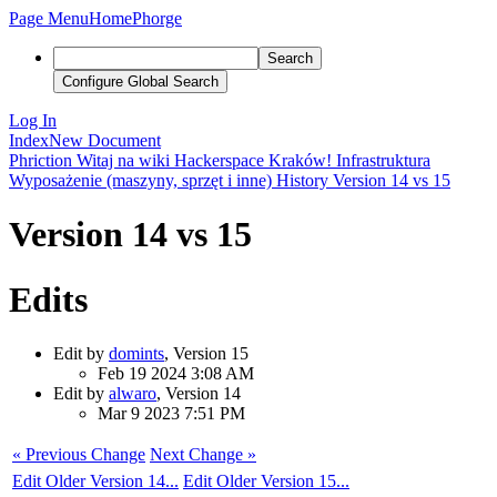
Page Menu
Home
Phorge
Search
Configure Global Search
Log In
Index
New Document
Phriction
Witaj na wiki Hackerspace Kraków!
Infrastruktura
Wyposażenie (maszyny, sprzęt i inne)
History
Version 14 vs 15
Version 14 vs 15
Edits
Edit by
domints
, Version 15
Feb 19 2024 3:08 AM
Edit by
alwaro
, Version 14
Mar 9 2023 7:51 PM
« Previous Change
Next Change »
Edit Older Version 14...
Edit Older Version 15...