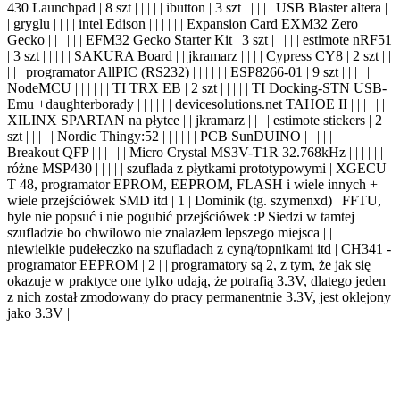
| szuflada z płytkami prototypowymi | XGECU
T 48, programator EPROM, EEPROM, FLASH i wiele innych +
wiele przejściówek SMD itd | 1 | Dominik (tg. szymenxd) | FFTU,
byle nie popsuć i nie pogubić przejściówek :P Siedzi w tamtej
szufladzie bo chwilowo nie znalazłem lepszego miejsca | |
niewielkie pudełeczko na szufladach z cyną/topnikami itd | CH341 -
programator EEPROM | 2 | | programatory są 2, z tym, że jak się
okazuje w praktyce one tylko udają, że potrafią 3.3V, dlatego jeden
z nich został zmodowany do pracy permanentnie 3.3V, jest oklejony
jako 3.3V |