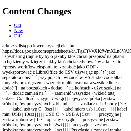
Content Changes
Old
New
Diff
arkusz z listą po inwentaryzacji elelabu https://docs.google.com/spreadsheets/d/1TgsFfVvXKfWmXLn8VAKDCh2CbBfDilG5AStklMg8gWU/edit?usp=sharing (fajnie by było jaknby ktoś chciał przepisać na phabri to będziemy wdzięczni Jakby ktoś chciał edytować w arkuszu to ~prosty workflow eksportu to: - zapisać jako ODF - wyeksportować z LibreOffice do CSV używając np. `↑` jako separatora i bez `"` przy polach - wrzucić w VS studio code albo inny edytor z rigczem - wrzucić multicursor na wszystkie linie - dodać `| ` na początkach - dodać ` |` na końcach - użyć szukaj na `↑`, - dodać zamień na ` | ` - zamienić wszystkie - wkleić tutaj | Gdzie | Co | Ilość | Czyje | Uwagi | | najwyzsza półka | zestaw śróbokrętów precyzyjnych z bitami | | | | | | zasilacz usb 3 porty | 3szt | | | | | kabel usb typ C | 9szt | | | | | kabel micro usb | 10szt | | | | | kabel mini USB | 10szt | | | | | USB C -> USB A | 5szt | | | | precyzyjne | zestaw imbusów | 1szt | opisany Gryglu | | | precyzyjne | zestaw śróbokrętów precyzyjnych | 2szt | | | | precyzyjne | zestaw śróbokrętów precyzyjnych | 1szt | | | | Przydasie + zapasy | ramka Foto | 1szt | | | | Przydasie + zapasy | moduł HDMI Legrand | 1szt | | | | Przydasie + zapasy | lekko zużyte gąbk do lutowania/czyściki | 2/6 szt | | | | Przydasie + zapasy | zasilacz din 24V 1A | 2szt | | | | Przydasie + zapasy | owijka do kabli | troche | | | | Przydasie + zapasy | szerokokątne moduły LED-owe wysokiej mocy | worek | | | | baterie | eneloop AA | 6szt | | | | | mikroskop | | Canis | | | zaciskarki + końcówki | sciągacz do izolacji (zaciskarka do koncówek oczkowych) + końcówki | 1szt | | | | zaciskarki + końcówki | końcówki RJ 45 | 13szt | | | | zaciskarki + końcówki | tulejki i zatyczki RJ45 | worek | | | | zaciskarki + końcówki | zaciskarka dupont | | Gryglu | | | zaciskarki + końcówki | zaciskarka do tulejek | | gryglu | | | zaciskarki + końcówki | nóż krosowniczy | 1szt | | | | zaciskarki + końcówki | zaciskarka do oczkowych | 1szt | | | | zaciskarki + końcówki | zestaw złączy do kabli | pudełko | | | | zaciskarki + końcówki | końcówki "samochodowe" | pudełko | Gryglu | | | zaciskarki + końcówki | zestaw narzędzi sieciowych | pudełko | Gryglu | | | kabelki i breadboard-y | breadboard Duży | 1szt | Pawel W | | | kabelki i breadboard-y | Sredni | 1szt | Gryglu | | | kabelki i breadboard-y | Małe | 2szt | | | | kabelki i breadboard-y | kabelki MF | worek | | | | kabelki i breadboard-y | kabelki FF | worek | | | | kabelki i breadboard-y | Kabelki MM | worek | | kończą sie | | kabelki i breadboard-y | zworki do Goldpin | worek | | | | chemia elektronika | kontakt S | puszeczka | | kończy sie | | chemia elektronika | Kontakt PR | 2 puszeczki | | | | chemia elektronika | niebieskie Locktite | 4 buteleczki | | | | chemia elektronika | czerwony Locktite | 1 buteleczka | | | | chemia elektronika | klej w spreju uniwersalny | 1 puszka | | | | chemia elektronika | pasta silikonowa H (termoprzewodząca) | 1 opak | | kończy sie | | chemia elektronika | smar silokonowo teflonowy (TF) | słoiczek | | kończy sie | | chemia elektronika | 2 in 1 Gun-Tuning Airsoft (smar czyszczący) | 1 puszeczka | (dexter) | | | chemia elektronika | odtłuszczacz | 1 buteleczka | | | | chemia elektronika | zmywacz CA | 1 buteleczka | | | | chemia elektronika | blue tac (czerwony) | 1/3 opak | | | | chemia elektronika | krem do rąk linea vit | 3 opak | | | | | lekki olej maszynowy | 1szt | | leje sie | | Kurs elektroniki (nie ruszać) | Nie ruszane | | | | | BNC 50ohm | BNC-krokodylki kabel | 6 szt | | | | BNC 50ohm | BNC-BNC kabel | 5 szt | | | | BNC 50ohm | N-Do radzieckiego generatora kabel | 1 szt | | | | BNC 50ohm | BNC-BNC długi kabel | 5 szt | | | | BNC 50ohm | BNC-niezakończony kabel | 5 szt | | | | BNC 50ohm | BNC trójnik | 5 szt | | | | BNC 50ohm | terminator BNC 50 ohm | 1 szt | | | | BNC 50ohm | przejściówka BNC-SMA Męskie | 1 szt | | | | pudelko SMD | Nie ruszane | | | | | przewody | głośnikowy | trochę | | | | przewody | LGY | trochę | | | | przewody | losowe | dużo | | | | | rezystory 0603 | tacka | | | | | rezystory 0805 | tacka | | | | | MERA-TRONIK licznik ze wstępnym ustawieniem typ C554 | 1 szt | | | | | rezystory 1k | bardzo dużo | T5 | | | laminat | arkusz | 3 szt | | | | laminat | ścinki | trochę | | | | luftdaten, D.oporowy,eppendorf | eppendorfki | pół worka | | | | luftdaten, D.oporowy,eppendorf | zestawy luftdaten | 2 szt | | | | luftdaten, D.oporowy,eppendorf | drut oporowy | koperta | | | | | złącza kluczowane raster 2.54mm | zestaw | gryglu | kończą się blaszki do żeńskich | | dolna półka | zasilacz HV POLON zwn 42 | 1 szt | | | | | generator @@@ | 1 szt | | | | | obciążenie Arachnid Labs RE:LOAD PRO | 1szt | kiteł | | | | zasilacz DC DIY | 1 szt | | | | | licznik velleman DM13MFC2 | 1 szt | | | | | oscyloskom HUNG CHANG 3502c 20MHz | 2 szt | | | | | generator DDS FY6800 | 2 szt | | | | | zasilacz laboratoryjny 0-35V 20A | 1 szt | | | | | oscyloskop TENMA 72-8230 60MHz 500MS/s | 1 szt | | | | | zasilacz stabilizowany "czerwony" | 1 szt | | | | | Multimetr laboratoryjny TENMA 72-8720 | 1 szt | | | | | multimetr laboratoryjny PHILLIPS PM 2534 | 1 szt | | | | | zasilacz laboratoryjny NDN DF1731SB3A dwa kanały 0-30V 0-3A, trzeci kanał 5V | 1 szt | | | | | woreczki strunowe 45x65mm | 2 opakowania | | | | | woreczki strunowe 50x75mm | 2 opakowania | | | | | woreczki strunowe 120x180mm | 1 opakowanie | | | | | lutownica transformatorowa | 3 szt | | | | multimetry | końcówki do bananów | zestaw | gryglu | | | multimetry | multimetr UNI-T M890G | 1 szt | | | | multimetry | multimetr ben electronic M92A | 1 szt | | | | multimetry | multimetr ALATRON MU-02D (chińczyk) | 1 szt | | | | multimetry | multimetr ALATRON MU-12L | 1 szt | | | | multimetry | multimetr UNI-T UT33D+ | 2 szt | | | | multimetry | pirometr TENMA 72-8730 | 1 szt | | | | multimetry | sondy do mierników czerwone | 11 szt | | | | multimetry | sondy do mierników czarne | 9 szt | | | | | przejściówka banan Męski(do miernika-krokodyl) | 3 szt | | | | | sondy z igłami <30V | 1 para | | | | | termopara do miernika | 2 szt | | | | | nożyki do skalpela | kilka | | | | | opornik dekadowy energoaparatura MDR-93/2-4a | 1 szt | | | | | lupa duża | 3 szt | | | | | klipsy biurowe małe | 11 szt | | | | | spinacze biurowe | dużo | | | | | długopisy | 10 szt | | | | | aparat kompakt panasonic DMC-LZ8 | 1 szt | wiktor | | | | linijka PCB | | | | | | linijka 40cm | | gryglu | | | | gumki recepturki | resztka | | | | | woreczki strunowe ISTAD 2.5L +1.2L | napoczęta paczka | | | | | woreczki strunowe ISTAD 6L + 4.5L | napoczęta paczka | | | | | lablarka Dymo LabelMenager 280 + zasilacz | 1szt | | | | | złącza z J | pudełko | Gryglu | | | Stół | trzecia ręka | 3szt | | | | | lampa z lupą | 2szt | | | | | Stacja lutownicza W.E.P 853DA (grot + hotair + zasilacz 0-15V) | 1szt | | | | | multimetr laboratoryjny PHILLIPS PM 2534 | 1szt | | | | | Stacja lutownicza zhaxoin 936D | 1szt | | | | | mata ESD | 1 szt | | | | | wyciąg do lutowania z uchwytem na PCB | 1szt | | | | | druciak do czyszczenoia grotów | 2szt | | | | | fiolka cyny | 2szt | | | | | skalpel | 3szt | | | | | 4 plecionki do rozlutowania | 4szt | | napoczęte | | | odsysacz do cyny | 4szt | | | | | kombinerki małe | 3szt | | | | | kombinerki duże | 1szt | | | | | ucinaki czoiłowe małe | 1szt | | | | | ucinaki boczne duże | 1szt | | | | | ucinaki boczne małe | 1szt | | | | | sciągacz do izolacji 1mm - 3,2mm | 2szt | | | | | sciągacz do izolacji 0,5mm - 2mm | 1szt | | | | | grzebalce | 2szt | | | | | sciągacz do izolacji 0,5mm (@@@) | 1szt | | | | | nożyczki | 5 par | | | | | szczypce do wyciągania układów | 2 szt | | | | | stacja lutownicza W.E.R 936 | 1szt | Łoś | | | | śrubokręt PZ1 | 1szt | | | | | śrubokręt PH0 | 2szt | | | | | śrubokręt PH1 | 1szt | | | | | śrubokręt T5 | 1szt | | | | | śrubokręt T6 | 1szt | | | | | śrubokręt T7 | 1szt | | | | | śrubokręt T8 | 1szt | | | | | śrubokręt Płaski 0 | 1szt | | | | | śrubokręt Płaski średni | 1szt | | | | | śrubokręt Płaski 6,2 | 1szt | | | | | śrubokręt Płaski małe | 3szt | | | | | tapeciak mały | 1szt | | | | | tapeciak duży | 1szt | | | | | pisak z farbą przewodzącą | 1szt | | | | | myjka ultradzwiękowa BAKU BK-3550 | 1szt | | | | | Zhaxoin Hot-Air 858D | 1szt | | | | | duże szufladki na rzeczy | | | | | | zestaw rurek termokurczliwych | 1opak | | | | KALLAXY | | | | | | RaspberryPi | RaspberryPi 2 Model B | 1 szt | | | | | Raspberry Pi zero | | | | | | RaspberryPi Camera Board | | | | | | Raspberry Pi Model A | 2 szt | | | | | kartymicrosd z adapterami | 6/4 | | | | | kabelek microUSB OTG | | | | | | adapter mini HDMI - HDMI | 2 szt | | | | | relayboard 4x na GPIO | | | | | | hub USB | | | | | | 2 kabelki ethernet | | | | | ARM,ATMEL,TEXAS Instruments | GERTBOARD | | | | | | TivaC Connected Launchpad | | Romeo | | | | RIoTBoard | | | | | | Atmel SAM4S Xplained | | | | | | Analog Devices FullSpeed USB galvanic isolator | | | | | | androidthings Pico Pro maker kit | | | | | Arduino,AVR,Atmel,Microchip | Xbee Shield bez modułu | | | | | | Arduino MEGA 2560 | 3 szt | | | | | Arduino MEGA ADK | 4 szt | | 1 bez stabilizatora | | | Arduino ADK Accessory Demo Shield | | | | | | Arduino Pro Mini | 2 szt | | | | | Arduino nano | 4 szt | | | | | jeenode v6 | 2 szt | | | | | MH-TINY | | | | | | RadioShack Camera shield | | | | | | Arduino UNO | 8 szt | | | | | AVRasp Mk II | | | | | | USBASP | | | | | | Arduino Leonardo | 2 szt | | | | | Arduino Ethernet | | | | | | przej