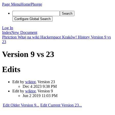
Page Menu
Home
Phorge
Search
Configure Global Search
Log In
Index
New Document
Phriction
Witaj na wiki Hackerspace Kraków!
History
Version 9 vs
23
Version 9 vs 23
Edits
Edit by
wiktor
, Version 23
Dec 4 2023 9:38 PM
Edit by
wiktor
, Version 9
Jun 2 2019 11:03 PM
Edit Older Version 9...
Edit Current Version 23...