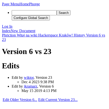
Page Menu
Home
Phorge
Search
Configure Global Search
Log In
Index
New Document
Phriction
Witaj na wiki Hackerspace Kraków!
History
Version 6 vs
23
Version 6 vs 23
Edits
Edit by
wiktor
, Version 23
Dec 4 2023 9:38 PM
Edit by
jkramarz
, Version 6
May 15 2019 4:13 PM
Edit Older Version 6...
Edit Current Version 23...