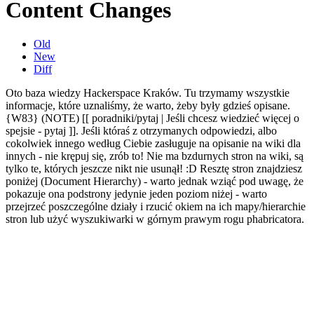
Content Changes
Old
New
Diff
Oto baza wiedzy Hackerspace Kraków. Tu trzymamy wszystkie
informacje, które uznaliśmy, że warto, żeby były gdzieś opisane.
{W83} (NOTE) [[ poradniki/pytaj | Jeśli chcesz wiedzieć więcej o
spejsie - pytaj ]]. Jeśli któraś z otrzymanych odpowiedzi, albo
cokolwiek innego według Ciebie zasługuje na opisanie na wiki dla
innych - nie krępuj się, zrób to! Nie ma bzdurnych stron na wiki, są
tylko te, których jeszcze nikt nie usunął! :D Resztę stron znajdziesz
poniżej (Document Hierarchy) - warto jednak wziąć pod uwagę, że
pokazuje ona podstrony jedynie jeden poziom niżej - warto
przejrzeć poszczególne działy i rzucić okiem na ich mapy/hierarchie
stron lub użyć wyszukiwarki w górnym prawym rogu phabricatora.