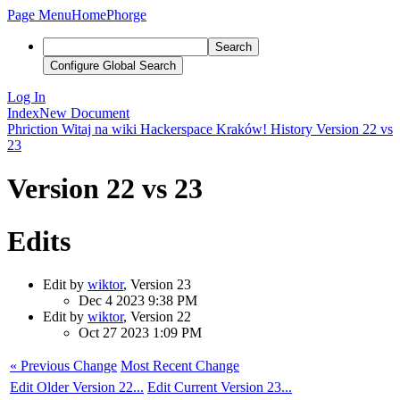
Page Menu
Home
Phorge
Search
Configure Global Search
Log In
Index
New Document
Phriction
Witaj na wiki Hackerspace Kraków!
History
Version 22 vs
23
Version 22 vs 23
Edits
Edit by
wiktor
, Version 23
Dec 4 2023 9:38 PM
Edit by
wiktor
, Version 22
Oct 27 2023 1:09 PM
« Previous Change
Most Recent Change
Edit Older Version 22...
Edit Current Version 23...