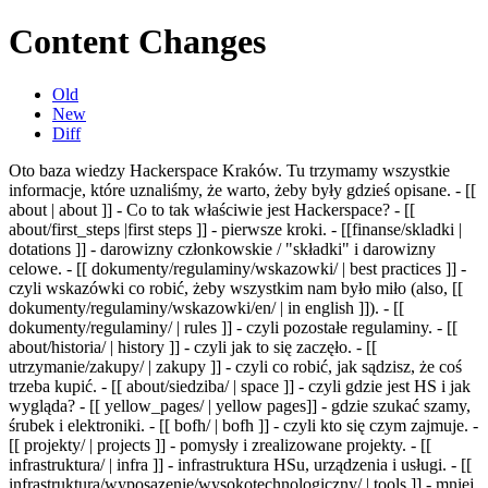
Content Changes
Old
New
Diff
Oto baza wiedzy Hackerspace Kraków. Tu trzymamy wszystkie
informacje, które uznaliśmy, że warto, żeby były gdzieś opisane.
- [[
about | about ]] - Co to tak właściwie jest Hackerspace? - [[
about/first_steps |first steps ]] - pierwsze kroki. - [[finanse/skladki |
dotations ]] - darowizny członkowskie / "składki" i darowizny
celowe. - [[ dokumenty/regulaminy/wskazowki/ | best practices ]] -
czyli wskazówki co robić, żeby wszystkim nam było miło (also, [[
dokumenty/regulaminy/wskazowki/en/ | in english ]]). - [[
dokumenty/regulaminy/ | rules ]] - czyli pozostałe regulaminy. - [[
about/historia/ | history ]] - czyli jak to się zaczęło. - [[
utrzymanie/zakupy/ | zakupy ]] - czyli co robić, jak sądzisz, że coś
trzeba kupić. - [[ about/siedziba/ | space ]] - czyli gdzie jest HS i jak
wygląda? - [[ yellow_pages/ | yellow pages]] - gdzie szukać szamy,
śrubek i elektroniki. - [[ bofh/ | bofh ]] - czyli kto się czym zajmuje. -
[[ projekty/ | projects ]] - pomysły i zrealizowane projekty. - [[
infrastruktura/ | infra ]] - infrastruktura HSu, urządzenia i usługi. - [[
infrastruktura/wyposazenie/wysokotechnologiczny/ | tools ]] - mniej