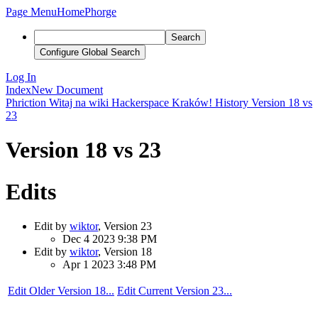
Page Menu
Home
Phorge
Search
Configure Global Search
Log In
Index
New Document
Phriction
Witaj na wiki Hackerspace Kraków!
History
Version 18 vs
23
Version 18 vs 23
Edits
Edit by
wiktor
, Version 23
Dec 4 2023 9:38 PM
Edit by
wiktor
, Version 18
Apr 1 2023 3:48 PM
Edit Older Version 18...
Edit Current Version 23...