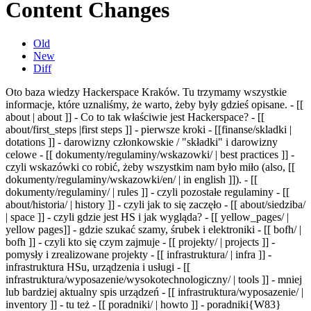
Content Changes
Old
New
Diff
Oto baza wiedzy Hackerspace Kraków. Tu trzymamy wszystkie
informacje, które uznaliśmy, że warto, żeby były gdzieś opisane.
- [[
about | about ]] - Co to tak właściwie jest Hackerspace? - [[
about/first_steps |first steps ]] - pierwsze kroki - [[finanse/skladki |
dotations ]] - darowizny członkowskie / "składki" i darowizny
celowe - [[ dokumenty/regulaminy/wskazowki/ | best practices ]] -
czyli wskazówki co robić, żeby wszystkim nam było miło (also, [[
dokumenty/regulaminy/wskazowki/en/ | in english ]]). - [[
dokumenty/regulaminy/ | rules ]] - czyli pozostałe regulaminy - [[
about/historia/ | history ]] - czyli jak to się zaczęło - [[ about/siedziba/
| space ]] - czyli gdzie jest HS i jak wygląda? - [[ yellow_pages/ |
yellow pages]] - gdzie szukać szamy, śrubek i elektroniki - [[ bofh/ |
bofh ]] - czyli kto się czym zajmuje - [[ projekty/ | projects ]] -
pomysły i zrealizowane projekty - [[ infrastruktura/ | infra ]] -
infrastruktura HSu, urządzenia i usługi - [[
infrastruktura/wyposazenie/wysokotechnologiczny/ | tools ]] - mniej
lub bardziej aktualny spis urządzeń - [[ infrastruktura/wyposazenie/ |
inventory ]] - tu też - [[ poradniki/ | howto ]] - poradniki
{W83}