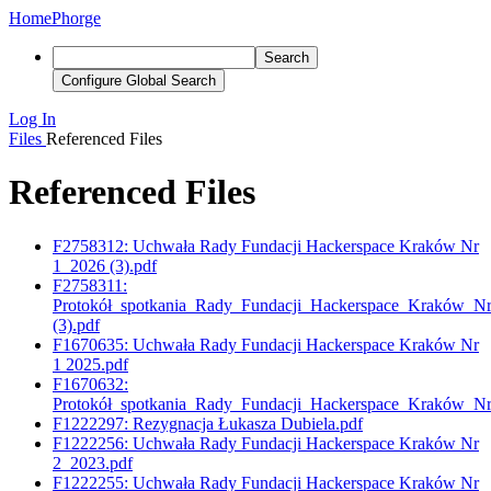
Home
Phorge
Search
Configure Global Search
Log In
Files
Referenced Files
Referenced Files
F2758312: Uchwała Rady Fundacji Hackerspace Kraków Nr
1_2026 (3).pdf
F2758311:
Protokół_spotkania_Rady_Fundacji_Hackerspace_Kraków_N
(3).pdf
F1670635: Uchwała Rady Fundacji Hackerspace Kraków Nr
1 2025.pdf
F1670632:
Protokół_spotkania_Rady_Fundacji_Hackerspace_Kraków_N
F1222297: Rezygnacja Łukasza Dubiela.pdf
F1222256: Uchwała Rady Fundacji Hackerspace Kraków Nr
2_2023.pdf
F1222255: Uchwała Rady Fundacji Hackerspace Kraków Nr