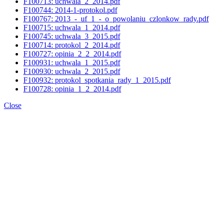
F100713: uchwala_2_2014.pdf
F100744: 2014-1-protokol.pdf
F100767: 2013_-_uf_1_-_o_powolaniu_czlonkow_rady.pdf
F100715: uchwala_1_2014.pdf
F100745: uchwala_3_2015.pdf
F100714: protokol_2_2014.pdf
F100727: opinia_2_2_2014.pdf
F100931: uchwala_1_2015.pdf
F100930: uchwala_2_2015.pdf
F100932: protokol_spotkania_rady_1_2015.pdf
F100728: opinia_1_2_2014.pdf
Close