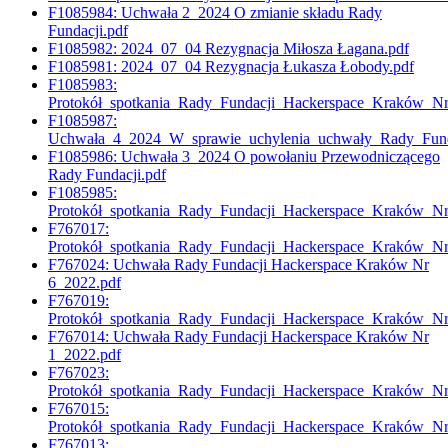
F1085984: Uchwała 2_2024 O zmianie składu Rady
Fundacji.pdf
F1085982: 2024_07_04 Rezygnacja Miłosza Łagana.pdf
F1085981: 2024_07_04 Rezygnacja Łukasza Łobody.pdf
F1085983:
Protokół_spotkania_Rady_Fundacji_Hackerspace_Kraków_N
F1085987:
Uchwała_4_2024_W_sprawie_uchylenia_uchwały_Rady_Funda
F1085986: Uchwała 3_2024 O powołaniu Przewodniczącego
Rady Fundacji.pdf
F1085985:
Protokół_spotkania_Rady_Fundacji_Hackerspace_Kraków_N
F767017:
Protokół_spotkania_Rady_Fundacji_Hackerspace_Kraków_N
F767024: Uchwała Rady Fundacji Hackerspace Kraków Nr
6_2022.pdf
F767019:
Protokół_spotkania_Rady_Fundacji_Hackerspace_Kraków_N
F767014: Uchwała Rady Fundacji Hackerspace Kraków Nr
1_2022.pdf
F767023:
Protokół_spotkania_Rady_Fundacji_Hackerspace_Kraków_N
F767015:
Protokół_spotkania_Rady_Fundacji_Hackerspace_Kraków_N
F767013: