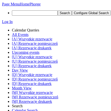
Page Menu
Home
Phorge
Search
Configure Global Search
Log In
Calendar Queries
All Events
[A] Wszystkie rezerwacje
[A] Rezerwacje pomieszczeń
[A] Rezerwacje drukarek
Upcoming events
[U] Wszystkie rezerwacje
[U] Rezerwacje pomieszczeń
[U] Rezerwacje drukarek
Day View
[D] Wszystkie rezerwacje
[D] Rezerwacje pomieszczeń
[D] Rezerwacje drukarek
Month View
[M] Wszystkie rezerwacje
[M] Rezerwacje pomieszczeń
[M] Rezerwacje drukarek
Search
Calendar Search