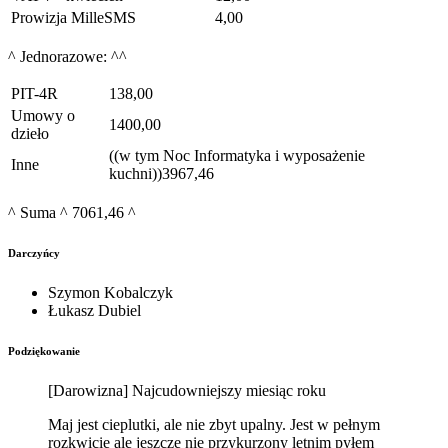
Prowizja MilleSMS
4,00
^ Jednorazowe: ^^
PIT-4R
138,00
Umowy o
1400,00
dzieło
((w tym Noc Informatyka i wyposażenie
Inne
kuchni))3967,46
^ Suma ^ 7061,46 ^
Darczyńcy
Szymon Kobalczyk
Łukasz Dubiel
Podziękowanie
[Darowizna] Najcudowniejszy miesiąc roku
Maj jest cieplutki, ale nie zbyt upalny. Jest w pełnym
rozkwicie ale jeszcze nie przykurzony letnim pyłem