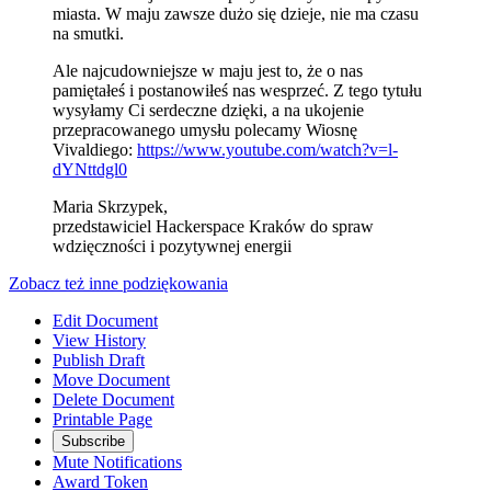
miasta. W maju zawsze dużo się dzieje, nie ma czasu
na smutki.
Ale najcudowniejsze w maju jest to, że o nas
pamiętałeś i postanowiłeś nas wesprzeć. Z tego tytułu
wysyłamy Ci serdeczne dzięki, a na ukojenie
przepracowanego umysłu polecamy Wiosnę
Vivaldiego:
https://www.youtube.com/watch?v=l-
dYNttdgl0
Maria Skrzypek,
przedstawiciel Hackerspace Kraków do spraw
wdzięczności i pozytywnej energii
Zobacz też inne podziękowania
Edit Document
View History
Publish Draft
Move Document
Delete Document
Printable Page
Subscribe
Mute Notifications
Award Token