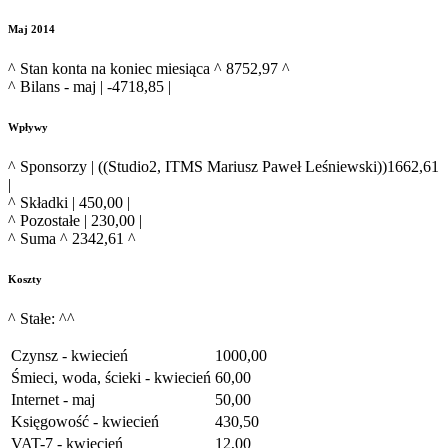
Maj 2014
^ Stan konta na koniec miesiąca ^ 8752,97 ^
^ Bilans - maj | -4718,85 |
Wpływy
^ Sponsorzy | ((Studio2, ITMS Mariusz Paweł Leśniewski))1662,61
|
^ Składki | 450,00 |
^ Pozostałe | 230,00 |
^ Suma ^ 2342,61 ^
Koszty
^ Stałe: ^^
Czynsz - kwiecień
1000,00
Śmieci, woda, ścieki - kwiecień
60,00
Internet - maj
50,00
Księgowość - kwiecień
430,50
VAT-7 - kwiecień
12,00