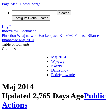
Page Menu
Home
Phorge
Search
Configure Global Search
Log In
Index
New Document
Phriction
Witaj na wiki Hackerspace Kraków!
Finanse
Bilanse
finansowe
Maj 2014
Table of Contents
Contents
Maj 2014
Wpływy
Koszty
Darczyńcy
Podziękowanie
Maj 2014
Updated 2,765 Days Ago
Public
Actions