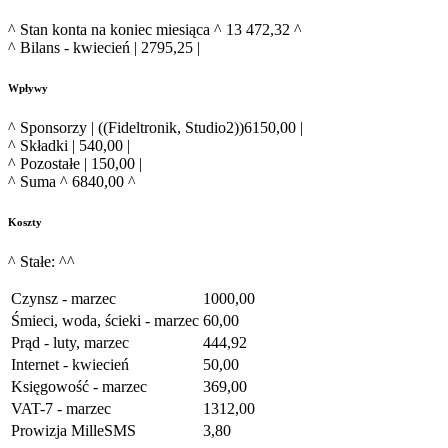
^ Stan konta na koniec miesiąca ^ 13 472,32 ^
^ Bilans - kwiecień | 2795,25 |
Wpływy
^ Sponsorzy | ((Fideltronik, Studio2))6150,00 |
^ Składki | 540,00 |
^ Pozostałe | 150,00 |
^ Suma ^ 6840,00 ^
Koszty
^ Stałe: ^^
Czynsz - marzec
1000,00
Śmieci, woda, ścieki - marzec
60,00
Prąd - luty, marzec
444,92
Internet - kwiecień
50,00
Księgowość - marzec
369,00
VAT-7 - marzec
1312,00
Prowizja MilleSMS
3,80