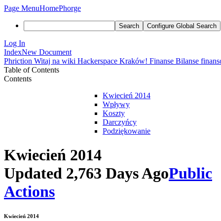
Page Menu
Home
Phorge
Search
Configure Global Search
Log In
Index
New Document
Phriction
Witaj na wiki Hackerspace Kraków!
Finanse
Bilanse finan
Table of Contents
Contents
Kwiecień 2014
Wpływy
Koszty
Darczyńcy
Podziękowanie
Kwiecień 2014
Updated 2,763 Days Ago
Public
Actions
Kwiecień 2014