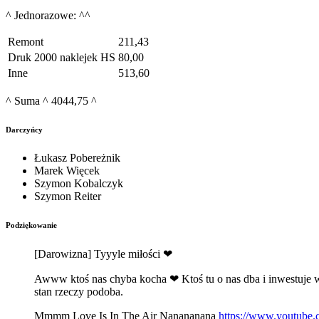
^ Jednorazowe: ^^
Remont
211,43
Druk 2000 naklejek HS
80,00
Inne
513,60
^ Suma ^ 4044,75 ^
Darczyńcy
Łukasz Pobereżnik
Marek Więcek
Szymon Kobalczyk
Szymon Reiter
Podziękowanie
[Darowizna] Tyyyle miłości ❤
Awww ktoś nas chyba kocha ❤ Ktoś tu o nas dba i inwestuje w n
stan rzeczy podoba.
Mmmm Love Is In The Air Nanananana
https://www.youtub