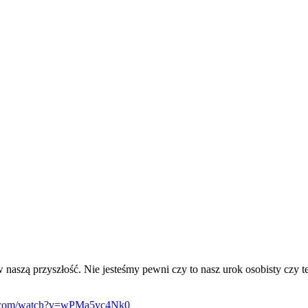
aszą przyszłość. Nie jesteśmy pewni czy to nasz urok osobisty czy też 
e.com/watch?v=wPMa5yc4Nk0