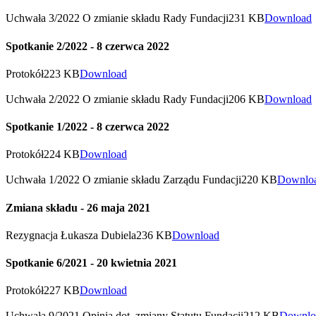
Uchwała 3/2022 O zmianie składu Rady Fundacji
231 KB
Download
Spotkanie 2/2022 - 8 czerwca 2022
Protokół
223 KB
Download
Uchwała 2/2022 O zmianie składu Rady Fundacji
206 KB
Download
Spotkanie 1/2022 - 8 czerwca 2022
Protokół
224 KB
Download
Uchwała 1/2022 O zmianie składu Zarządu Fundacji
220 KB
Downlo
Zmiana składu - 26 maja 2021
Rezygnacja Łukasza Dubiela
236 KB
Download
Spotkanie 6/2021 - 20 kwietnia 2021
Protokół
227 KB
Download
Uchwała 9/2021 Opinia dot. zmiany Statutu Fundacji
212 KB
Downlo