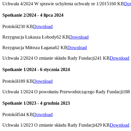
Uchwała 4/2024 W sprawie uchylenia uchwały nr 1/2015
160 KB
Do
Spotkanie 2/2024 - 4 lipca 2024
Protokół
230 KB
Download
Rezygnacja Łukasza Łobody
62 KB
Download
Rezygnacja Miłosza Łagana
62 KB
Download
Uchwała 2/2024 O zmianie składu Rady Fundacji
241 KB
Download
Spotkanie 1/2024 - 6 stycznia 2024
Protokół
189 KB
Download
Uchwała 1/2024 O powołaniu Przewodniczącego Rady Fundacji
188
Spotkanie 1/2023 - 4 grudnia 2023
Protokół
544 KB
Download
Uchwała 1/2023 O zmianie składu Rady Fundacji
429 KB
Download