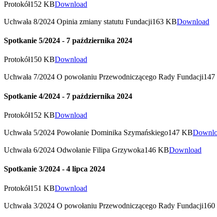
Protokół
152 KB
Download
Uchwała 8/2024 Opinia zmiany statutu Fundacji
163 KB
Download
Spotkanie 5/2024 - 7 października 2024
Protokół
150 KB
Download
Uchwała 7/2024 O powołaniu Przewodniczącego Rady Fundacji
147
Spotkanie 4/2024 - 7 października 2024
Protokół
152 KB
Download
Uchwała 5/2024 Powołanie Dominika Szymańskiego
147 KB
Downl
Uchwała 6/2024 Odwołanie Filipa Grzywoka
146 KB
Download
Spotkanie 3/2024 - 4 lipca 2024
Protokół
151 KB
Download
Uchwała 3/2024 O powołaniu Przewodniczącego Rady Fundacji
160