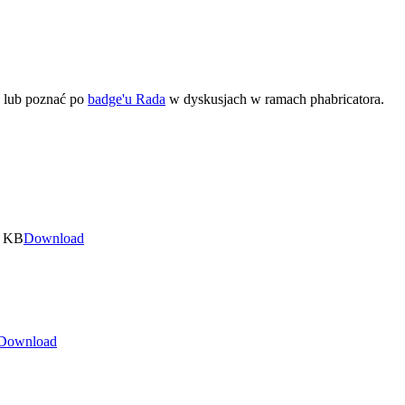
ć lub poznać po
badge'u Rada
w dyskusjach w ramach phabricatora.
2 KB
Download
Download