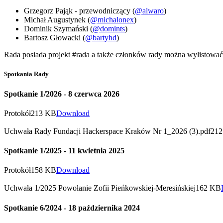
Grzegorz Pająk - przewodniczący (
@alwaro
)
Michał Augustynek (
@michalonex
)
Dominik Szymański (
@domints
)
Bartosz Głowacki (
@bartyhd
)
Rada posiada projekt #rada a także członków rady można wylistowa
Spotkania Rady
Spotkanie 1/2026 - 8 czerwca 2026
Protokół
213 KB
Download
Uchwała Rady Fundacji Hackerspace Kraków Nr 1_2026 (3).pdf
21
Spotkanie 1/2025 - 11 kwietnia 2025
Protokół
158 KB
Download
Uchwała 1/2025 Powołanie Zofii Pieńkowskiej-Meresińskiej
162 KB
Spotkanie 6/2024 - 18 października 2024