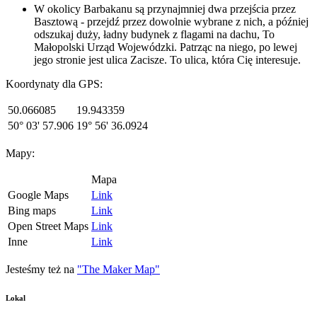
W okolicy Barbakanu są przynajmniej dwa przejścia przez
Basztową - przejdź przez dowolnie wybrane z nich, a później
odszukaj duży, ładny budynek z flagami na dachu, To
Małopolski Urząd Wojewódzki. Patrząc na niego, po lewej
jego stronie jest ulica Zacisze. To ulica, która Cię interesuje.
Koordynaty dla GPS:
50.066085
19.943359
50° 03' 57.906
19° 56' 36.0924
Mapy:
Mapa
Google Maps
Link
Bing maps
Link
Open Street Maps
Link
Inne
Link
Jesteśmy też na
"The Maker Map"
Lokal