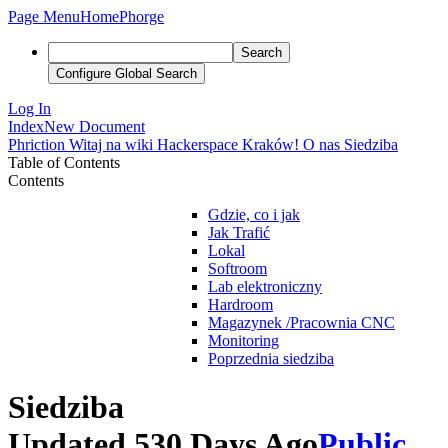
Page Menu
Home
Phorge
Search
Configure Global Search
Log In
Index
New Document
Phriction
Witaj na wiki Hackerspace Kraków!
O nas
Siedziba
Table of Contents
Contents
Gdzie, co i jak
Jak Trafić
Lokal
Softroom
Lab elektroniczny
Hardroom
Magazynek /Pracownia CNC
Monitoring
Poprzednia siedziba
Siedziba
Updated 530 Days Ago
Public