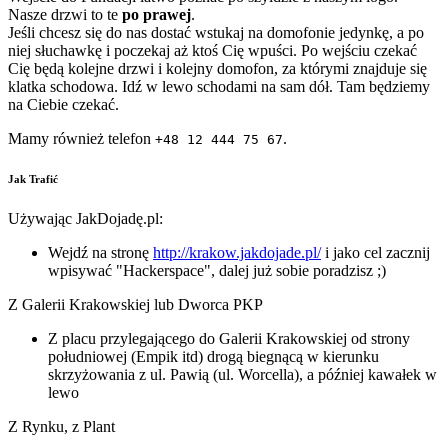
Nasze drzwi to te
po prawej
.
Jeśli chcesz się do nas dostać wstukaj na domofonie jedynkę, a po
niej słuchawkę i poczekaj aż ktoś Cię wpuści. Po wejściu czekać
Cię będą kolejne drzwi i kolejny domofon, za którymi znajduje się
klatka schodowa. Idź w lewo schodami na sam dół. Tam będziemy
na Ciebie czekać.
Mamy również telefon
.
+48 12 444 75 67
Jak Trafić
Używając JakDojadę.pl:
Wejdź na stronę
http://krakow.jakdojade.pl/
i jako cel zacznij
wpisywać "Hackerspace", dalej już sobie poradzisz ;)
Z Galerii Krakowskiej lub Dworca PKP
Z placu przylegającego do Galerii Krakowskiej od strony
południowej (Empik itd) drogą biegnącą w kierunku
skrzyżowania z ul. Pawią (ul. Worcella), a później kawałek w
lewo
Z Rynku, z Plant