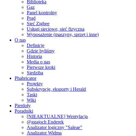
Biblioteka
Gaz
Panel kontrolny
Prąd
Sieć Zigbee
Usługi sieciowe, sieć fizyczna
Wyposażenie (maszyny, sprzęt i inne)
O nas
Definicje
Gdzie byliśmy
Historia
Media o nas
Pierwsze kroki
Siedziba
Phabricator
Projekty
Subskrypcje, eksporty i Herald
Taski
Wiki
Pierdoły
Poradniki
[NIEAKTUALNE] Wentylacja
@ggajoch Enderek
Analizator logiczny "Saleae"
Analizator Widma