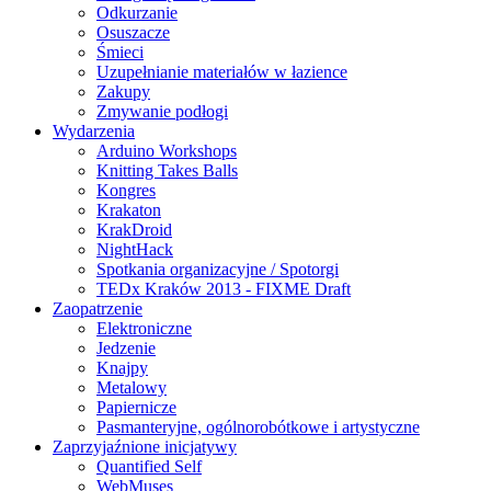
Odkurzanie
Osuszacze
Śmieci
Uzupełnianie materiałów w łazience
Zakupy
Zmywanie podłogi
Wydarzenia
Arduino Workshops
Knitting Takes Balls
Kongres
Krakaton
KrakDroid
NightHack
Spotkania organizacyjne / Spotorgi
TEDx Kraków 2013 - FIXME Draft
Zaopatrzenie
Elektroniczne
Jedzenie
Knajpy
Metalowy
Papiernicze
Pasmanteryjne, ogólnorobótkowe i artystyczne
Zaprzyjaźnione inicjatywy
Quantified Self
WebMuses