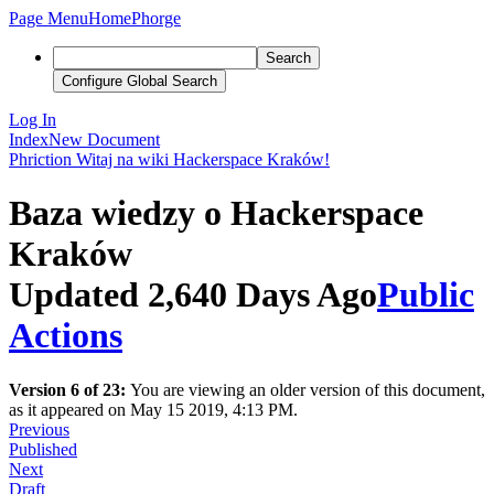
Page Menu
Home
Phorge
Search
Configure Global Search
Log In
Index
New Document
Phriction
Witaj na wiki Hackerspace Kraków!
Baza wiedzy o Hackerspace
Kraków
Updated 2,640 Days Ago
Public
Actions
Version 6 of 23:
You are viewing an older version of this document,
as it appeared on May 15 2019, 4:13 PM.
Previous
Published
Next
Draft