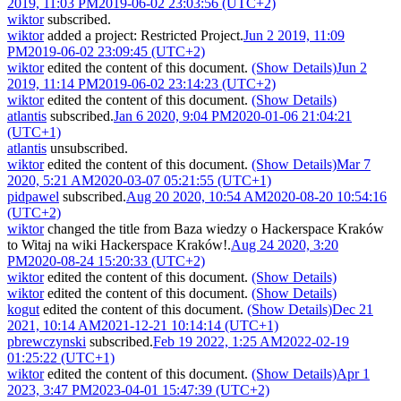
2019, 11:03 PM
2019-06-02 23:03:56 (UTC+2)
wiktor
subscribed.
wiktor
added a project:
Restricted Project
.
Jun 2 2019, 11:09
PM
2019-06-02 23:09:45 (UTC+2)
wiktor
edited the content of this document.
(Show Details)
Jun 2
2019, 11:14 PM
2019-06-02 23:14:23 (UTC+2)
wiktor
edited the content of this document.
(Show Details)
atlantis
subscribed.
Jan 6 2020, 9:04 PM
2020-01-06 21:04:21
(UTC+1)
atlantis
unsubscribed.
wiktor
edited the content of this document.
(Show Details)
Mar 7
2020, 5:21 AM
2020-03-07 05:21:55 (UTC+1)
pidpawel
subscribed.
Aug 20 2020, 10:54 AM
2020-08-20 10:54:16
(UTC+2)
wiktor
changed the title from
Baza wiedzy o Hackerspace Kraków
to
Witaj na wiki Hackerspace Kraków!
.
Aug 24 2020, 3:20
PM
2020-08-24 15:20:33 (UTC+2)
wiktor
edited the content of this document.
(Show Details)
wiktor
edited the content of this document.
(Show Details)
kogut
edited the content of this document.
(Show Details)
Dec 21
2021, 10:14 AM
2021-12-21 10:14:14 (UTC+1)
pbrewczynski
subscribed.
Feb 19 2022, 1:25 AM
2022-02-19
01:25:22 (UTC+1)
wiktor
edited the content of this document.
(Show Details)
Apr 1
2023, 3:47 PM
2023-04-01 15:47:39 (UTC+2)