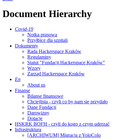
Document Hierarchy
Covid-19
Notka prasowa
Przyłbice dla szpitali
Dokumenty
Rada Hackerspace Kraków
Regulaminy
Statut "Fundacji Hackerspace Kraków”
Wzory
Zarząd Hackerspace Kraków
En
About us
Finanse
Bilanse finansowe
Chciejlista - czyli co by nam się przydało
Dane Fundacji
Darowizny
Dotacje
HSKRK BOFH - czyli do kogo z czym uderzać
Infrastruktura
[ARCHIWUM] Migracja z YoloColo