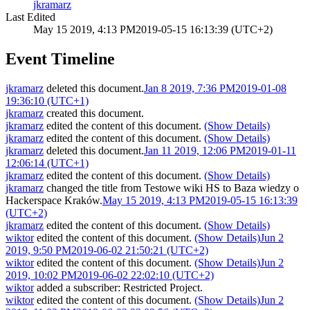
jkramarz
Last Edited
May 15 2019, 4:13 PM
2019-05-15 16:13:39 (UTC+2)
Event Timeline
jkramarz
deleted this document.
Jan 8 2019, 7:36 PM
2019-01-08
19:36:10 (UTC+1)
jkramarz
created this document.
jkramarz
edited the content of this document.
(Show Details)
jkramarz
edited the content of this document.
(Show Details)
jkramarz
deleted this document.
Jan 11 2019, 12:06 PM
2019-01-11
12:06:14 (UTC+1)
jkramarz
edited the content of this document.
(Show Details)
jkramarz
changed the title from
Testowe wiki HS
to
Baza wiedzy o
Hackerspace Kraków
.
May 15 2019, 4:13 PM
2019-05-15 16:13:39
(UTC+2)
jkramarz
edited the content of this document.
(Show Details)
wiktor
edited the content of this document.
(Show Details)
Jun 2
2019, 9:50 PM
2019-06-02 21:50:21 (UTC+2)
wiktor
edited the content of this document.
(Show Details)
Jun 2
2019, 10:02 PM
2019-06-02 22:02:10 (UTC+2)
wiktor
added a subscriber:
Restricted Project
.
wiktor
edited the content of this document.
(Show Details)
Jun 2