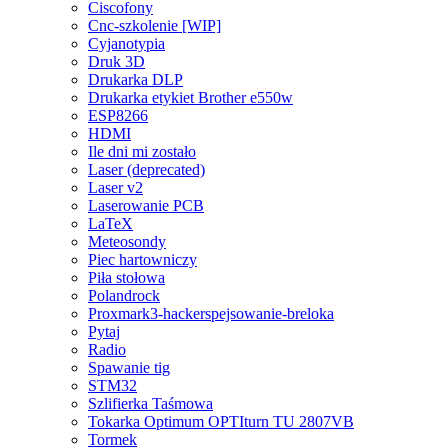
Ciscofony
Cnc-szkolenie [WIP]
Cyjanotypia
Druk 3D
Drukarka DLP
Drukarka etykiet Brother e550w
ESP8266
HDMI
Ile dni mi zostało
Laser (deprecated)
Laser v2
Laserowanie PCB
LaTeX
Meteosondy
Piec hartowniczy
Piła stołowa
Polandrock
Proxmark3-hackerspejsowanie-breloka
Pytaj
Radio
Spawanie tig
STM32
Szlifierka Taśmowa
Tokarka Optimum OPTIturn TU 2807VB
Tormek