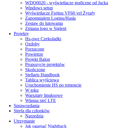
WDO0020 - wyświetlacze graficzne od Jacka
Windows setup
Wyświetlacze Fujitsu VF60 vel Żyrafy
Zapomnialem Loginu/Hasła
Zestaw do lutowania
Zmiana logo w Siglent
Projekty
Hs-owe Czekoladki
Ozdoby
Porzucone
Powietrze
Projekt Balon
Propozycje projektów
Skończone
Stellaris Handbook
Tablica wyjściowa
Uruchomienie HS po remoncie
W toku
Warsztaty linuksowe
Własna sieć LTE
Sprawozdania
Strefa dla członków
Narzedzia
Utrzymanie
Jak ogarnąć Nighthack