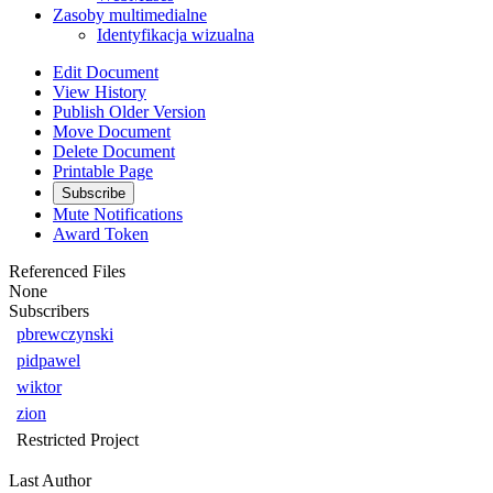
Zasoby multimedialne
Identyfikacja wizualna
Edit Document
View History
Publish Older Version
Move Document
Delete Document
Printable Page
Subscribe
Mute Notifications
Award Token
Referenced Files
None
Subscribers
pbrewczynski
pidpawel
wiktor
zion
Restricted Project
Last Author