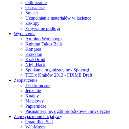
Odkurzanie
Osuszacze
Śmieci
Uzupełnianie materiałów w łazience
Zakupy
Zmywanie podłogi
Wydarzenia
Arduino Workshops
Knitting Takes Balls
Kongres
Krakaton
KrakDroid
NightHack
Spotkania organizacyjne / Spotorgi
TEDx Kraków 2013 - FIXME Draft
Zaopatrzenie
Elektroniczne
Jedzenie
Knajpy
Metalowy
Papiernicze
Pasmanteryjne, ogólnorobótkowe i artystyczne
Zaprzyjaźnione inicjatywy
Quantified Self
WebMuses