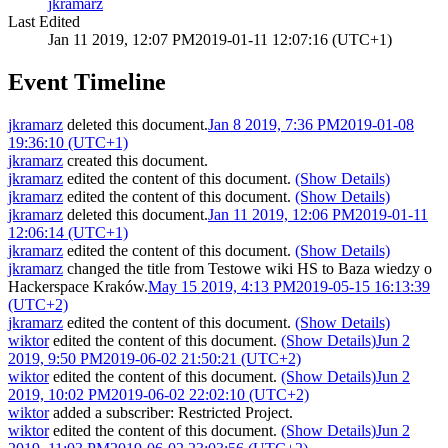
jkramarz
Last Edited
Jan 11 2019, 12:07 PM
2019-01-11 12:07:16 (UTC+1)
Event Timeline
jkramarz
deleted this document.
Jan 8 2019, 7:36 PM
2019-01-08
19:36:10 (UTC+1)
jkramarz
created this document.
jkramarz
edited the content of this document.
(Show Details)
jkramarz
edited the content of this document.
(Show Details)
jkramarz
deleted this document.
Jan 11 2019, 12:06 PM
2019-01-11
12:06:14 (UTC+1)
jkramarz
edited the content of this document.
(Show Details)
jkramarz
changed the title from
Testowe wiki HS
to
Baza wiedzy o
Hackerspace Kraków
.
May 15 2019, 4:13 PM
2019-05-15 16:13:39
(UTC+2)
jkramarz
edited the content of this document.
(Show Details)
wiktor
edited the content of this document.
(Show Details)
Jun 2
2019, 9:50 PM
2019-06-02 21:50:21 (UTC+2)
wiktor
edited the content of this document.
(Show Details)
Jun 2
2019, 10:02 PM
2019-06-02 22:02:10 (UTC+2)
wiktor
added a subscriber:
Restricted Project
.
wiktor
edited the content of this document.
(Show Details)
Jun 2