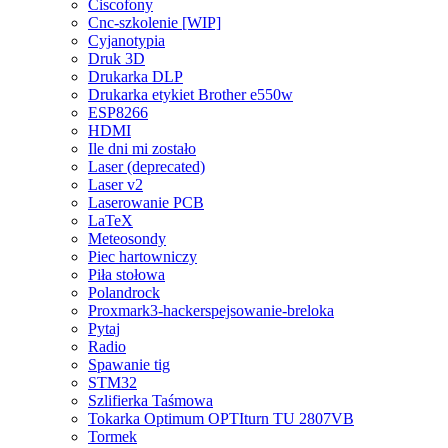
Ciscofony
Cnc-szkolenie [WIP]
Cyjanotypia
Druk 3D
Drukarka DLP
Drukarka etykiet Brother e550w
ESP8266
HDMI
Ile dni mi zostało
Laser (deprecated)
Laser v2
Laserowanie PCB
LaTeX
Meteosondy
Piec hartowniczy
Piła stołowa
Polandrock
Proxmark3-hackerspejsowanie-breloka
Pytaj
Radio
Spawanie tig
STM32
Szlifierka Taśmowa
Tokarka Optimum OPTIturn TU 2807VB
Tormek