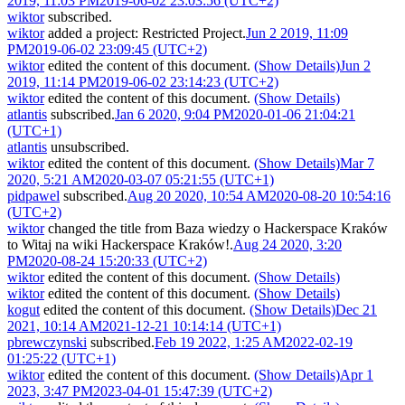
2019, 11:03 PM
2019-06-02 23:03:56 (UTC+2)
wiktor
subscribed.
wiktor
added a project:
Restricted Project
.
Jun 2 2019, 11:09
PM
2019-06-02 23:09:45 (UTC+2)
wiktor
edited the content of this document.
(Show Details)
Jun 2
2019, 11:14 PM
2019-06-02 23:14:23 (UTC+2)
wiktor
edited the content of this document.
(Show Details)
atlantis
subscribed.
Jan 6 2020, 9:04 PM
2020-01-06 21:04:21
(UTC+1)
atlantis
unsubscribed.
wiktor
edited the content of this document.
(Show Details)
Mar 7
2020, 5:21 AM
2020-03-07 05:21:55 (UTC+1)
pidpawel
subscribed.
Aug 20 2020, 10:54 AM
2020-08-20 10:54:16
(UTC+2)
wiktor
changed the title from
Baza wiedzy o Hackerspace Kraków
to
Witaj na wiki Hackerspace Kraków!
.
Aug 24 2020, 3:20
PM
2020-08-24 15:20:33 (UTC+2)
wiktor
edited the content of this document.
(Show Details)
wiktor
edited the content of this document.
(Show Details)
kogut
edited the content of this document.
(Show Details)
Dec 21
2021, 10:14 AM
2021-12-21 10:14:14 (UTC+1)
pbrewczynski
subscribed.
Feb 19 2022, 1:25 AM
2022-02-19
01:25:22 (UTC+1)
wiktor
edited the content of this document.
(Show Details)
Apr 1
2023, 3:47 PM
2023-04-01 15:47:39 (UTC+2)