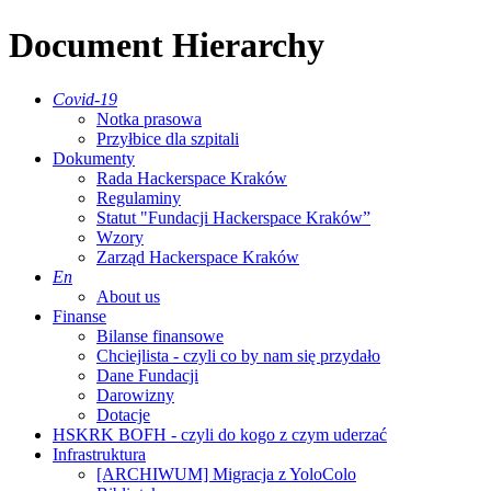
Document Hierarchy
Covid-19
Notka prasowa
Przyłbice dla szpitali
Dokumenty
Rada Hackerspace Kraków
Regulaminy
Statut "Fundacji Hackerspace Kraków”
Wzory
Zarząd Hackerspace Kraków
En
About us
Finanse
Bilanse finansowe
Chciejlista - czyli co by nam się przydało
Dane Fundacji
Darowizny
Dotacje
HSKRK BOFH - czyli do kogo z czym uderzać
Infrastruktura
[ARCHIWUM] Migracja z YoloColo