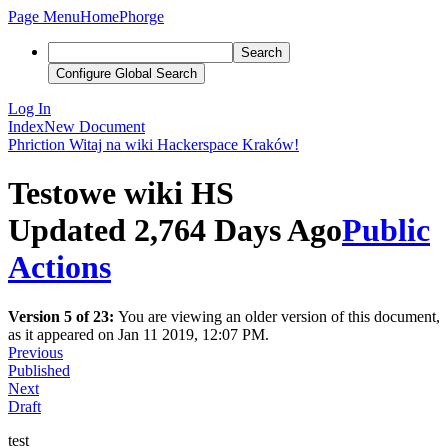
Page Menu
Home
Phorge
Search
Configure Global Search
Log In
Index
New Document
Phriction
Witaj na wiki Hackerspace Kraków!
Testowe wiki HS
Updated 2,764 Days Ago
Public
Actions
Version 5 of 23:
You are viewing an older version of this document,
as it appeared on Jan 11 2019, 12:07 PM.
Previous
Published
Next
Draft
test