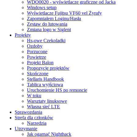
WDO0020 - wyświetlacze graficzne od Jacka
Windows setup
Wyświetlacze Fujitsu VF60 vel Żyrafy
Zapomnialem Loginu/Hasła
Zestaw do lutowania
Zmiana logo w Siglent
Projekty
Hs-owe Czekoladki
Ozdoby
Porzucone
Powietrze
Projekt Balon
Propozycje projektów
Skończone
Stellaris Handbook
Tablica wyjściowa
Uruchomienie HS po remoncie
W toku
Warsztaty linuksowe
Własna sieć LTE
Sprawozdania
Strefa dla członków
Narzedzia
Utrzymanie
Jak ogarnąć Nighthack