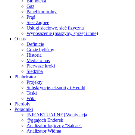
Biblioteka
Gaz
Panel kontrolny
Prąd
Sieć Zigbee
Usługi sieciowe, sieć fizyczna
Wyposażenie (maszyny, sprzęt i inne)
O nas
Definicje
Gdzie byliśmy
Historia
Media o nas
Pierwsze kroki
Siedziba
Phabricator
Projekty
Subskrypcje, eksporty i Herald
Taski
Wiki
Pierdoły
Poradniki
[NIEAKTUALNE] Wentylacja
@ggajoch Enderek
Analizator logiczny "Saleae"
Analizator Widma