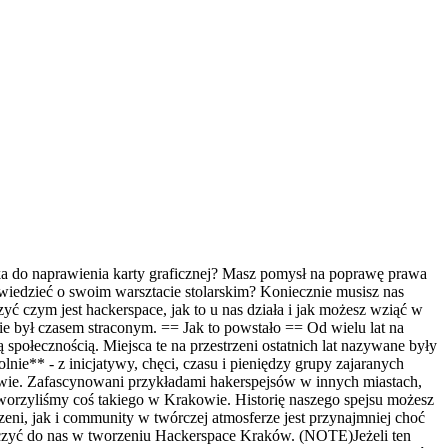
ika do naprawienia karty graficznej? Masz pomysł na poprawę prawa
wiedzieć o swoim warsztacie stolarskim? Koniecznie musisz nas
czyć czym jest hackerspace, jak to u nas działa i jak możesz wziąć w
nie był czasem straconym. == Jak to powstało == Od wielu lat na
połecznością. Miejsca te na przestrzeni ostatnich lat nazywane były
ie** - z inicjatywy, chęci, czasu i pieniędzy grupy zajaranych
akowie. Zafascynowani przykładami hakerspejsów w innych miastach,
stworzyliśmy coś takiego w Krakowie. Historię naszego spejsu możesz
rzeni, jak i community w twórczej atmosferze jest przynajmniej choć
dołączyć do nas w tworzeniu Hackerspace Kraków. (NOTE)Jeżeli ten