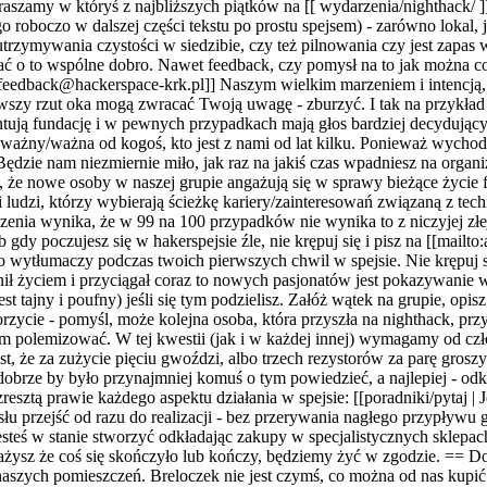
praszamy w któryś z najbliższych piątków na [[ wydarzenia/nighthack/ ]
roboczo w dalszej części tekstu po prostu spejsem) - zarówno lokal,
utrzymywania czystości w siedzibie, czy też pilnowania czy jest zapas
dbać o to wspólne dobro. Nawet feedback, czy pomysł na to jak można 
to:feedback@hackerspace-krk.pl]] Naszym wielkim marzeniem i intencją
rwszy rzut oka mogą zwracać Twoją uwagę - zburzyć. I tak na przykład -
ntują fundację i w pewnych przypadkach mają głos bardziej decydujący, 
ej ważny/ważna od kogoś, kto jest z nami od lat kilku. Ponieważ wychod
Będzie nam niezmiernie miło, jak raz na jakiś czas wpadniesz na orga
o, że nowe osoby w naszej grupie angażują się w sprawy bieżące życie
ludzi, którzy wybierają ścieżkę kariery/zainteresowań związaną z techn
enia wynika, że w 99 na 100 przypadków nie wynika to z niczyjej złej
 poczujesz się w hakerspejsie źle, nie krępuj się i pisz na [[mailto
ko wytłumaczy podczas twoich pierwszych chwil w spejsie. Nie krępuj się
ł życiem i przyciągał coraz to nowych pasjonatów jest pokazywanie wsz
 tajny i poufny) jeśli się tym podzielisz. Załóż wątek na grupie, opisz
ycie - pomyśl, może kolejna osoba, która przyszła na nighthack, przy
ym polemizować. W tej kwestii (jak i w każdej innej) wymagamy od cz
st, że za zużycie pięciu gwoździ, albo trzech rezystorów za parę groszy
to dobrze by było przynajmniej komuś o tym powiedzieć, a najlepiej - o
ztą prawie każdego aspektu działania w spejsie: [[poradniki/pytaj | Je
u przejść od razu do realizacji - bez przerywania nagłego przypływu
steś w stanie stworzyć odkładając zakupy w specjalistycznych sklepach
ażysz że coś się skończyło lub kończy, będziemy żyć w zgodzie. == Do
naszych pomieszczeń. Breloczek nie jest czymś, co można od nas kupić 