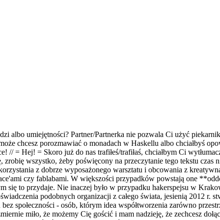
ędzi albo umiejętności? Partner/Partnerka nie pozwala Ci użyć piekarn
A może chcesz porozmawiać o monadach w Haskellu albo chciałbyś opo
e! // = Hej! = Skoro już do nas trafiłeś/trafiłaś, chciałbym Ci wytłuma
ę, zrobię wszystko, żeby poświęcony na przeczytanie tego tekstu czas 
korzystania z dobrze wyposażonego warsztatu i obcowania z kreatywną s
ace'ami czy fablabami. W większości przypadków powstają one **oddoln
innym się to przydaje. Nie inaczej było w przypadku hakerspejsu w Kr
oświadczenia podobnych organizacji z całego świata, jesienią 2012 r. 
nsu bez społeczności - osób, którym idea współtworzenia zarówno przest
i niezmiernie miło, że możemy Cię gościć i mam nadzieję, że zechcesz 