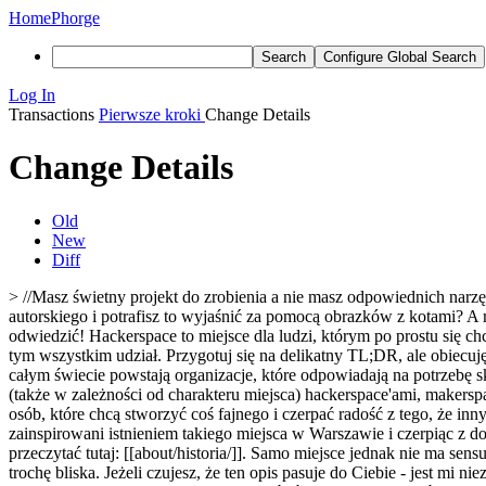
Home
Phorge
Search
Configure Global Search
Log In
Transactions
Pierwsze kroki
Change Details
Change Details
Old
New
Diff
> //Masz świetny projekt do zrobienia a nie masz odpowiednich narz
autorskiego i potrafisz to wyjaśnić za pomocą obrazków z kotami? 
odwiedzić! Hackerspace to miejsce dla ludzi, którym po prostu się chc
tym wszystkim udział. Przygotuj się na delikatny TL;DR, ale obiecuj
całym świecie powstają organizacje, które odpowiadają na potrzebę s
(także w zależności od charakteru miejsca) hackerspace'ami, makersp
osób, które chcą stworzyć coś fajnego i czerpać radość z tego, że 
zainspirowani istnieniem takiego miejsca w Warszawie i czerpiąc z d
przeczytać tutaj: [[about/historia/]]. Samo miejsce jednak nie ma se
trochę bliska. Jeżeli czujesz, że ten opis pasuje do Ciebie - jest m