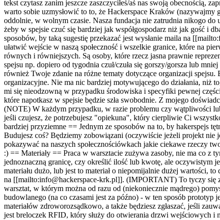
tekst czytasz zanim jeszcze zaszczyciłeś/aś nas swoją obecnością, za
warto sobie uzmysłowić to to, że Hackerspace Kraków (nazywajmy go 
oddolnie, w wolnym czasie. Nasza fundacja nie zatrudnia nikogo do 
żeby w spejsie czuć się bardziej jak współgospodarz niż jak gość i 
sposobów, by taką sugestię przekazać jest wysłanie maila na [[mail
ułatwić wejście w naszą społeczność i wszelkie granice, które na pie
równych i równiejszych. Są osoby, które rzecz jasna prawnie repreze
spejsu np. dopiero od tygodnia czuł/czuła się gorszy/gorsza lub mni
również Twoje zdanie na różne tematy dotyczące organizacji spejsu. 
organizacyjne. Nie ma nic bardziej motywującego do działania, niż t
mi się nieodzowną w przypadku środowiska i specyfiki pewnej części 
które napotkasz w spejsie będzie szła swobodnie. Z mojego doświadcz
(NOTE) W każdym przypadku, w razie problemu czy wątpliwości lub gdy
jeśli czujesz, że potrzebujesz "opiekuna", który cierpliwie Ci wszyst
bardziej przyziemne == Jednym ze sposobów na to, by hakerspejs tętni
Budujesz coś? Będziemy zobowiązani (oczywiście jeżeli projekt nie jest
pokazywać na naszych społecznościówkach jakie ciekawe rzeczy tworz
:) == Materiały == Praca w warsztacie zużywa zasoby, nie ma co z t
jednoznaczną granicę, czy określić ilość lub kwotę, ale oczywistym je
materiału dużo, lub jest to materiał o niepomijalnie dużej wartości, 
na [[mailto:info@hackerspace-krk.pl]]. (IMPORTANT) To tyczy się zres
warsztat, w którym można od razu od (niekoniecznie mądrego) pomysł
budowlanego (na co czasami jest za późno) - w ten sposób prototyp je
materiałów zdroworozsądkowo, a także będziesz zgłaszać, jeśli zauw
jest breloczek RFID, który służy do otwierania drzwi wejściowych i 