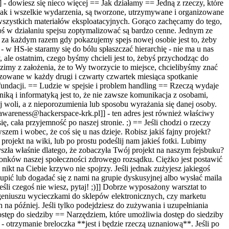
] - dowiesz się nieco więcej == Jak działamy == Jedną z rzeczy, które
 jak i wszelkie wydarzenia, są tworzone, utrzymywane i organizowane
 wszystkich materiałów eksploatacyjnych. Gorąco zachęcamy do tego,
coś w działaniu spejsu zoptymalizować są bardzo cenne. Jednym ze
, za każdym razem gdy pokazujemy spejs nowej osobie jest to, żeby
 w HS-ie staramy się do bólu spłaszczać hierarchię - nie ma u nas
ale ostatnim, czego byśmy chcieli jest to, żebyś przychodząc do
zimy z założenia, że to Wy tworzycie to miejsce, chcielibyśmy znać
nizowane w każdy drugi i czwarty czwartek miesiąca spotkanie
 fundacji. == Ludzie w spejsie i problem handling == Rzeczą wydaje
iką i informatyką jest to, że nie zawsze komunikacja z osobami,
 woli, a z nieporozumienia lub sposobu wyrażania się danej osoby.
:awareness@hackerspace-krk.pl]] - ten adres jest również właściwy
, cała przyjemność po naszej stronie. ;) == Jeśli chodzi o rzeczy
em i wobec, że coś się u nas dzieje. Robisz jakiś fajny projekt?
 projekt na wiki, lub po prostu podeślij nam jakieś fotki. Lubimy
szła właśnie dlatego, że zobaczyła Twój projekt na naszym fejsbuku?
łonków naszej społeczności zdrowego rozsądku. Ciężko jest postawić
 nikt na Ciebie krzywo nie spojrzy. Jeśli jednak zużyjesz jakiegoś
dkupić lub dogadać się z nami na grupie dyskusyjnej albo wysłać maila
śli czegoś nie wiesz, pytaj! ;)]] Dobrze wyposażony warsztat to
 geniuszu wycieczkami do sklepów elektronicznych, czy marketu
 na później. Jeśli tylko podejdziesz do zużywania i uzupełniania
stęp do siedziby == Narzędziem, które umożliwia dostęp do siedziby
- otrzymanie breloczka **jest i będzie rzeczą uznaniową**. Jeśli po