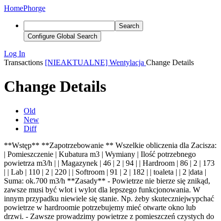
Home
Phorge
Search
Configure Global Search
Log In
Transactions
[NIEAKTUALNE] Wentylacja
Change Details
Change Details
Old
New
Diff
**Wstęp** **Zapotrzebowanie ** Wszelkie obliczenia dla Zacisza:
| Pomieszczenie | Kubatura m3 | Wymiany | Ilość potrzebnego
powietrza m3/h | | Magazynek | 46 | 2 | 94 | | Hardroom | 86 | 2 | 173
| | Lab | 110 | 2 | 220 | | Softroom | 91 | 2 | 182 | | toaleta | | 2 |data |
Suma: ok.700 m3/h **Zasady**
- Powietrze nie bierze się znikąd,
zawsze musi być wlot i wylot dla lepszego funkcjonowania. W
innym przypadku niewiele się stanie. Np. żeby skuteczniejwypchać
powietrze w hardroomie potrzebujemy mieć otwarte okno lub
drzwi. - Zawsze prowadzimy powietrze z pomieszczeń czystych do