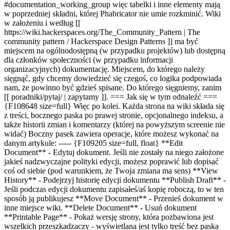
#documentation_working_group więc tabelki i inne elementy mają
w poprzedniej składni, której Phabricator nie umie rozkminić. Wiki
w założeniu i według [[
https://wiki.hackerspaces.org/The_Community_Pattern | The
community pattern / Hackerspace Design Patterns ]] ma być
miejscem na ogólnodostępną (w przypadku projektów) lub dostępną
dla członków społeczności (w przypadku informacji
organizacyjnych) dokumentację. Miejscem, do którego należy
sięgnąć, gdy chcemy dowiedzieć się czegoś, co logika podpowiada
nam, że powinno być gdzieś spisane. Do którego sięgniemy, zanim
[[ poradniki/pytaj/ | zapytamy ]]. === Jak się w tym odnaleźć ===
{F108648 size=full} Więc po kolei. Każda strona na wiki składa się
z treści, bocznego paska po prawej stronie, opcjonalnego indeksu, a
także historii zmian i komentarzy (której na powyższym screenie nie
widać) Boczny pasek zawiera operacje, które możesz wykonać na
danym artykule: ----- {F109205 size=full, float} **Edit
Document** - Edytuj dokument. Jeśli nie zostały na niego założone
jakieś nadzwyczajne polityki edycji, możesz poprawić lub dopisać
coś od siebie (pod warunkiem, że Twoja zmiana ma sens) **View
History** - Podejrzyj historię edycji dokumentu **Publish Draft** -
Jeśli podczas edycji dokumentu zapisałeś/aś kopię roboczą, to w ten
sposób ją publikujesz **Move Document** - Przenieś dokument w
inne miejsce wiki. **Delete Document** - Usuń dokument
**Printable Page** - Pokaż wersję strony, która pozbawiona jest
wszelkich przeszkadzaczy - wyświetlana jest tylko treść bez paska