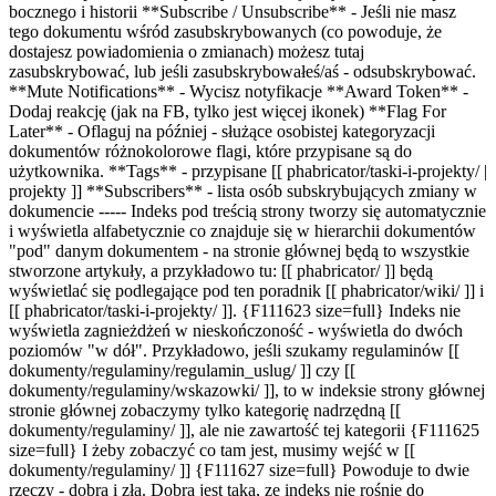
bocznego i historii **Subscribe / Unsubscribe** - Jeśli nie masz
tego dokumentu wśród zasubskrybowanych (co powoduje, że
dostajesz powiadomienia o zmianach) możesz tutaj
zasubskrybować, lub jeśli zasubskrybowałeś/aś - odsubskrybować.
**Mute Notifications** - Wycisz notyfikacje **Award Token** -
Dodaj reakcję (jak na FB, tylko jest więcej ikonek) **Flag For
Later** - Oflaguj na później - służące osobistej kategoryzacji
dokumentów różnokolorowe flagi, które przypisane są do
użytkownika. **Tags** - przypisane [[ phabricator/taski-i-projekty/ |
projekty ]] **Subscribers** - lista osób subskrybujących zmiany w
dokumencie ----- Indeks pod treścią strony tworzy się automatycznie
i wyświetla alfabetycznie co znajduje się w hierarchii dokumentów
"pod" danym dokumentem - na stronie głównej będą to wszystkie
stworzone artykuły, a przykładowo tu: [[ phabricator/ ]] będą
wyświetlać się podlegające pod ten poradnik [[ phabricator/wiki/ ]] i
[[ phabricator/taski-i-projekty/ ]]. {F111623 size=full} Indeks nie
wyświetla zagnieżdżeń w nieskończoność - wyświetla do dwóch
poziomów "w dół". Przykładowo, jeśli szukamy regulaminów [[
dokumenty/regulaminy/regulamin_uslug/ ]] czy [[
dokumenty/regulaminy/wskazowki/ ]], to w indeksie strony głównej
stronie głównej zobaczymy tylko kategorię nadrzędną [[
dokumenty/regulaminy/ ]], ale nie zawartość tej kategorii {F111625
size=full} I żeby zobaczyć co tam jest, musimy wejść w [[
dokumenty/regulaminy/ ]] {F111627 size=full} Powoduje to dwie
rzeczy - dobrą i złą. Dobra jest taka, ze indeks nie rośnie do