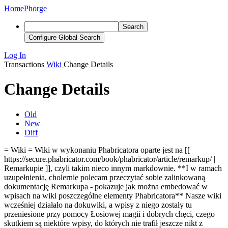
Home
Phorge
Search
Configure Global Search
Log In
Transactions
Wiki
Change Details
Change Details
Old
New
Diff
= Wiki = Wiki w wykonaniu Phabricatora oparte jest na [[
https://secure.phabricator.com/book/phabricator/article/remarkup/ |
Remarkupie ]], czyli takim nieco innym markdownie.
**I w ramach
uzupełnienia, cholernie polecam przeczytać sobie zalinkowaną
dokumentację Remarkupa - pokazuje jak można embedować w
wpisach na wiki poszczególne elementy Phabricatora**
Nasze wiki
wcześniej działało na dokuwiki, a wpisy z niego zostały tu
przeniesione przy pomocy Łosiowej magii i dobrych chęci, czego
skutkiem są niektóre wpisy, do których nie trafił jeszcze nikt z