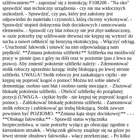
szlifowaniem:** - zapoznać się z instrukcją: F108208 - "Na oko"
sprawdzić stan techniczny urządzenia - czy nie ma widocznych
uszkodzeń. - Sprawdzić, czy pas, który jest założony jest
odpowiedni do materiału i czynności, którą chcemy wykonywać. -
Sprawdzić stopień dokręcenia śrub dociskowych i umocowania
elementów. - Sprawdź czy blat roboczy nie jest zbyt natłuszczony,
w razie potrzeby (np szlifowanie drewna) nie krępuj się wytrzeć do
sucha a nawet odtłuścić np benzyną ekstrakcyjną. - Włączyć odciąg.
- Uruchomić falownik i ustawić na nim odpowiadającą nam
prędkość. **Zmiana położenia szlifierki:** Szlifierka ma możliwość
pracy w pionie (pas z góry na dół) oraz w poziomie (pas z lewa na
prawo). Aby zmienić położenie szlifierki należy: - Zdemontować
stolik roboczy uprzednio luzując śrubę blokującą po lewej stronie
szlifierki. UWAGA! Stolik roboczy jest zaskakująco ciężki - nie
krępuj się poprosić kogoś o pomoc! Można też sobie ułatwić
demontując osobno sam blat i osobno ramię mocujące. - Zluzować
blokadę położenia szlifierki. - Obrócić szlifierkę do pożądanej
pozycji (UWAGA - ciężkie bydle - nie krępuj się poprosić kogoś o
pomoc). - Zablokować blokadę położenia szlifierki. - Zamontować
stolik roboczy i zablokować go śrubą blokującą. Stolik zawsze
powinien być POZIOMO. **Zmiana kąta stopy dociskowej:** - - -
**Obsługa falownika:** - Sprawdź status wyłącznika
bezpieczeństwa, w razie potrzeby wyłącz go obracając zgodnie z
kierunkiem strzałek. - Wyłącznik główny znajduje się na górze po
lewej stronie obudowy falownika - włącz przekręcając. - Po kilku