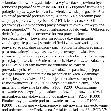
sekundach falownik wystartuje a na wyświetlaczu powinna być
widoczna prędkość w zakresie 40-100 Hz. - Prędkość ustawia się
pokrętłem przy wyświetlaczu i zatwierdza wciskając go. - Można
zmieniać prędkość podczas pracy szlifierki. - Na przednim panelu
znajdują się tez dwa przyciski: START (zielony) oraz STOP
(czerwony) - Po skończonej pracy, wyłącz falownik. **Wymiana
pasa ściernego:** - Wyłączyć i zabezpieczyć falownik. - Odkręcając
dwie śruby mocujące otworzyć boczna prawa osłonę
bezpieczeństwa. - Lewą ręką, za pomocą dźwigni naciągu
znajdującej się po lewej stronie szlifierki zluzować zaciąg pasa, a
prawą zdjąć aktualnie założony pas. - Ponownie zluzować naciąg
pasa oraz założyć nowy pas, zwracając uwagę na właściwy,
zaznaczony na spodniej części pasa kierunek obrotu. - Przewijając
pas ręką, sprawdzić ułożenie na rolkach. Nawet krzywo założony
pas POWINIEN sam ułożyć się centralnie na rolkach
prowadzących. Jeśli nie - poprawić ułożenie pasa luzując jego
naciąg i układając centralnie na przednich rolkach. - Zamknąć
osłonę bezpieczeństwa.
**Gradacje materiałów ściernych -
zastosowanie:** - P12 - P100 - Szybkie usuwanie dużej ilości
materiału, nadawanie kształtu. - P100 - P200 - Oczyszczanie,
usuwanie rys po zgrubnym nadawaniu kształtu, usuwanie rdzy i
naleciałości, przygotowanie np. do malowania. - P200 - P1000 -
Finalne przygotowanie pod malowanie, matowienie. - P1000 -
P2000 - Szlifowanie wykończeniowe, satynowanie, przygotowanie
pod polerowanie.
**Rodzaje pasów jakie posiadamy:** - BORA7: