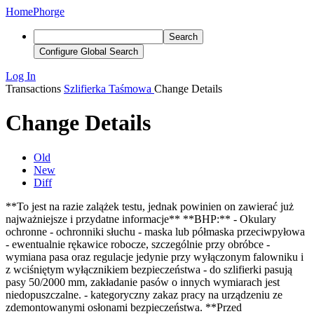
Home
Phorge
Search
Configure Global Search
Log In
Transactions
Szlifierka Taśmowa
Change Details
Change Details
Old
New
Diff
**To jest na razie zalążek testu, jednak powinien on zawierać już
najważniejsze i przydatne informacje** **BHP:** - Okulary
ochronne - ochronniki słuchu - maska lub półmaska przeciwpyłowa
- ewentualnie rękawice robocze, szczególnie przy obróbce -
wymiana pasa oraz regulacje jedynie przy wyłączonym falowniku i
z wciśniętym wyłącznikiem bezpieczeństwa - do szlifierki pasują
pasy 50/2000 mm, zakładanie pasów o innych wymiarach jest
niedopuszczalne. - kategoryczny zakaz pracy na urządzeniu ze
zdemontowanymi osłonami bezpieczeństwa. **Przed