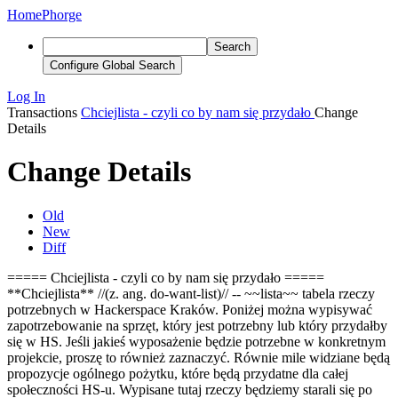
Home
Phorge
Search
Configure Global Search
Log In
Transactions
Chciejlista - czyli co by nam się przydało
Change
Details
Change Details
Old
New
Diff
===== Chciejlista - czyli co by nam się przydało =====
**Chciejlista** //(z. ang. do-want-list)// -- ~~lista~~ tabela rzeczy
potrzebnych w Hackerspace Kraków. Poniżej można wypisywać
zapotrzebowanie na sprzęt, który jest potrzebny lub który przydałby
się w HS. Jeśli jakieś wyposażenie będzie potrzebne w konkretnym
projekcie, proszę to również zaznaczyć. Równie mile widziane będą
propozycje ogólnego pożytku, które będą przydatne dla całej
społeczności HS-u. Wypisane tutaj rzeczy będziemy starali się po