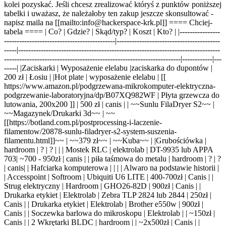
kolei pozyskać. Jeśli chcesz zrealizować któryś z punktów poniższej
tabelki i uważasz, że należałoby ten zakup jeszcze skonsultować -
napisz maila na [[mailto:info@hackerspace-krk.pl]] ==== Chciej-
tabela ==== | Co? | Gdzie? | Skąd/typ? | Koszt | Kto? | |----------------
--------------------------------------------|-----------------------------------------
-----|--------------------------------------------------------------------------------
----------------------------------------------------------------------|------------|---
-----| |Zaciskarki | Wyposażenie elelabu |zaciskarka do dupontów |
200 zł | Łosiu | |Hot plate | wyposażenie elelabu | [[
https://www.amazon.pl/podgrzewana-mikrokomputer-elektryczna-
podgrzewanie-laboratoryjna/dp/B07XQ982WF | Płyta grzewcza do
lutowania, 200x200 ]] | 500 zł | canis | | ~~Sunlu FilaDryer S2~~ |
~~Magazynek/Drukarki 3d~~ | ~~
[[https://botland.com.pl/postprocessing-i-laczenie-
filamentow/20878-sunlu-filadryer-s2-system-suszenia-
filamentu.html]]~~ | ~~379 zł~~ | ~~Kuba~~ | |Grubościówka |
hardroom | ? | ? | | | Mostek RLC | elektrolab | DT-9935 lub APPA
703| ~700 - 950zł | canis | | piła taśmowa do metalu | hardroom | ? | ?
| canis| | Hafciarka komputerowa | | | | Alwaro na podstawie historii |
| Accesspoint | Softroom | Ubiquiti U6 LITE | 400-700zł | Canis | |
Strug elektryczny | Hardroom | GHO26-82D | 900zł | Canis | |
Drukarka etykiet | Elektrolab | Zebra TLP 2824 lub 2844 | 250zł |
Canis | | Drukarka etykiet | Elektrolab | Brother e550w | 900zł |
Canis | | Soczewka barlowa do mikroskopu | Elektrolab | | ~150zł |
Canis | | 2 Wkrętarki BLDC | hardroom | | ~2x500zł | Canis | |