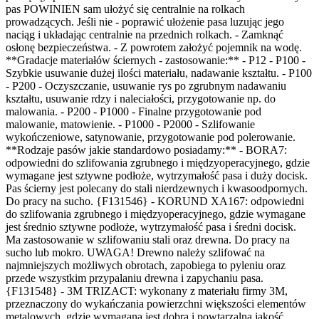
pas POWINIEN sam ułożyć się centralnie na rolkach
prowadzących. Jeśli nie - poprawić ułożenie pasa luzując jego
naciąg i układając centralnie na przednich rolkach. - Zamknąć
osłonę bezpieczeństwa. - Z powrotem założyć pojemnik na wodę.
**Gradacje materiałów ściernych - zastosowanie:** - P12 - P100 -
Szybkie usuwanie dużej ilości materiału, nadawanie kształtu. - P100
- P200 - Oczyszczanie, usuwanie rys po zgrubnym nadawaniu
kształtu, usuwanie rdzy i naleciałości, przygotowanie np. do
malowania. - P200 - P1000 - Finalne przygotowanie pod
malowanie, matowienie. - P1000 - P2000 - Szlifowanie
wykończeniowe, satynowanie, przygotowanie pod polerowanie.
**Rodzaje pasów jakie standardowo posiadamy:** - BORA7:
odpowiedni do szlifowania zgrubnego i międzyoperacyjnego, gdzie
wymagane jest sztywne podłoże, wytrzymałość pasa i duży docisk.
Pas ścierny jest polecany do stali nierdzewnych i kwasoodpornych.
Do pracy na sucho. {F131546} - KORUND XA167: odpowiedni
do szlifowania zgrubnego i międzyoperacyjnego, gdzie wymagane
jest średnio sztywne podłoże, wytrzymałość pasa i średni docisk.
Ma zastosowanie w szlifowaniu stali oraz drewna. Do pracy na
sucho lub mokro. UWAGA! Drewno należy szlifować na
najmniejszych możliwych obrotach, zapobiega to pyleniu oraz
przede wszystkim przypalaniu drewna i zapychaniu pasa.
{F131548} - 3M TRIZACT: wykonany z materiału firmy 3M,
przeznaczony do wykańczania powierzchni większości elementów
metalowych, gdzie wymagana jest dobra i powtarzalna jakość