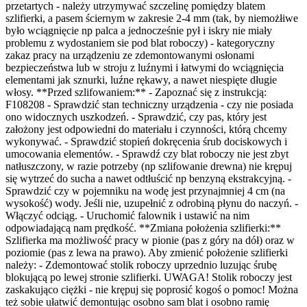
przetartych - należy utrzymywać szczelinę pomiędzy blatem
szlifierki, a pasem ściernym w zakresie 2-4 mm (tak, by niemożłiwe
było wciągnięcie np palca a jednocześnie pył i iskry nie miały
problemu z wydostaniem sie pod blat roboczy) - kategoryczny
zakaz pracy na urządzeniu ze zdemontowanymi osłonami
bezpieczeństwa lub w stroju z luźnymi i łatwymi do wciągnięcia
elementami jak sznurki, luźne rękawy, a nawet niespięte długie
włosy. **Przed szlifowaniem:** - Zapoznać się z instrukcją:
F108208 - Sprawdzić stan techniczny urządzenia - czy nie posiada
ono widocznych uszkodzeń. - Sprawdzić, czy pas, który jest
założony jest odpowiedni do materiału i czynności, którą chcemy
wykonywać. - Sprawdzić stopień dokręcenia śrub dociskowych i
umocowania elementów. - Sprawdź czy blat roboczy nie jest zbyt
natłuszczony, w razie potrzeby (np szlifowanie drewna) nie krępuj
się wytrzeć do sucha a nawet odtłuścić np benzyną ekstrakcyjną. -
Sprawdzić czy w pojemniku na wodę jest przynajmniej 4 cm (na
wysokość) wody. Jeśli nie, uzupełnić z odrobiną płynu do naczyń. -
Włączyć odciąg. - Uruchomić falownik i ustawić na nim
odpowiadającą nam prędkość. **Zmiana położenia szlifierki:**
Szlifierka ma możliwość pracy w pionie (pas z góry na dół) oraz w
poziomie (pas z lewa na prawo). Aby zmienić położenie szlifierki
należy: - Zdemontować stolik roboczy uprzednio luzując śrubę
blokującą po lewej stronie szlifierki. UWAGA! Stolik roboczy jest
zaskakująco ciężki - nie krępuj się poprosić kogoś o pomoc! Można
też sobie ułatwić demontując osobno sam blat i osobno ramię