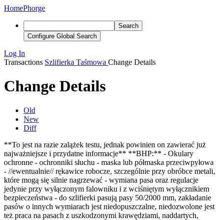
Home
Phorge
Search
Configure Global Search
Log In
Transactions
Szlifierka Taśmowa
Change Details
Change Details
Old
New
Diff
**To jest na razie zalążek testu, jednak powinien on zawierać już
najważniejsze i przydatne informacje** **BHP:** - Okulary
ochronne - ochronniki słuchu - maska lub półmaska przeciwpyłowa
- //ewentualnie// rękawice robocze, szczególnie przy obróbce metali,
które mogą się silnie nagrzewać - wymiana pasa oraz regulacje
jedynie przy wyłączonym falowniku i z wciśniętym wyłącznikiem
bezpieczeństwa - do szlifierki pasują pasy 50/2000 mm, zakładanie
pasów o innych wymiarach jest niedopuszczalne, niedozwolone jest
też praca na pasach z uszkodzonymi krawędziami, naddartych,