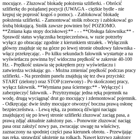
mocujące. - Zluzować blokadę położenia szlifierki. - Obrócić
szlifierkę do pożądanej pozycji (UWAGA - ciężkie bydle - nie
krępuj się poprosić kogoś o pomoc). - Zablokować blokadę
położenia szlifierki. - Zamontować stolik roboczy i zablokować go
śrubą blokującą. Stolik zawsze powinien być POZIOMO.
**Zmiana kąta stopy dociskowej:** - - - **Obsługa falownika:** -
Sprawdź status wyłącznika bezpieczeństwa, w razie potrzeby
wyłącz go obracając zgodnie z kierunkiem strzałek. - Wyłącznik
główny znajduje się na górze po lewej stronie obudowy falownika -
włącz przekręcając. - Po kilku sekundach falownik wystartuje a na
wyświetlaczu powinna być widoczna prędkość w zakresie 40-100
Hz. - Prędkość ustawia się pokrętłem przy wyświetlaczu i
zatwierdza wciskając go. - Można zmieniać prędkość podczas pracy
szlifierki. - Na przednim panelu znajdują się tez dwa przyciski:
START (zielony) oraz STOP (czerwony) - Po skończonej pracy,
wyłącz falownik. **Wymiana pasa ściernego:** - Wyłączyć i
zabezpieczyć falownik. - Przytrzymując jedna ręką pojemnik na
wodę, drugą wyciągnąć drut go mocujący i zdemontować pojemnik.
- Odkręcając dwie śruby mocujące otworzyć boczna prawą osłonę
bezpieczeństwa. - Lewą ręką, za pomocą dźwigni naciągu
znajdującej się po lewej stronie szlifierki zluzować zaciąg pasa, a
prawą zdjąć aktualnie założony pas. - Ponownie zluzować naciąg
pasa oraz założyć nowy pas, zwracając uwagę na właściwy,
zaznaczony na spodniej części pasa kierunek obrotu. - Przewijając
pas ręką, sprawdzić ułożenie na rolkach. Nawet krzywo założony