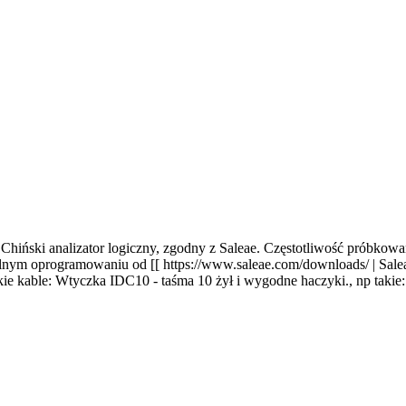
hiński analizator logiczny, zgodny z Saleae. Częstotliwość próbkowa
ym oprogramowaniu od [[ https://www.saleae.com/downloads/ | Saleae 
e kable: Wtyczka IDC10 - taśma 10 żył i wygodne haczyki
.
,
np takie