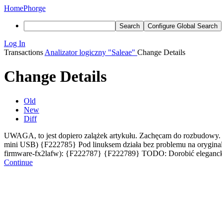
Home
Phorge
Search
Configure Global Search
Log In
Transactions
Analizator logiczny "Saleae"
Change Details
Change Details
Old
New
Diff
UWAGA, to jest dopiero zalążek artykułu. Zachęcam do rozbudowy. C
mini USB) {F222785} Pod linuksem działa bez problemu na oryginaln
firmware-fx2lafw): {F222787} {F222789} TODO: Dorobić elegancki
Continue