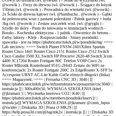
Uchwyt do dremela (wł. @swider ) - Stolik do wyrzynarki (wł.
@wowik ) - Frezy do drewna (wł. @wowik ) - Ściągacz do łożysk
150mm (wł. @wowik ) - Prowadnica do wiertarki (wł. @wowik) -
2x Ściski do drewna kątowe (wł. @bambucha , @wowik ) - Gąbki
do polerowania wraz z pastami polerskimi - Palnik gazowy + butla
3kg (wł. @wowik ) - Zestaw uszczelek wod. (wł. @gryglu ) -
Szydło do skóry - Pasta do lutowania w instalacjach wodnych -
Boraks - Kuchenka elektryczna - 1 palnik - Otwornice do betonu -
Farby, lakiery - Kleje - Rozpuszczalniki - Smary poradniki: -
spawarka - jest na https://phabricator.hskrk.pl/w/poradniki/tig/ ====
Lab sieciowy: ==== Switch Planet FNSW-1601Xilinx Spartan
Router Cisco 1841 Router Cisco 2151 Router Cisco 2512 Switch
Cisco Catalist 3500 XL Switch HP Procurve 2620-48 Switch 3com
4400 3C17204 Router Fortigate 80C Telefon VOIP Cisco 2x
Router MIkrotik Routerboard 951G-2HnD Zestaw do WiFi na
konferencjach: 2x Router Fortigate 200C 2x EdgeRouter X-SFP 5x
Accespoint UBNT AC-Lite Kable Cat5e różnych długości (linka)
==== Magazynek: ==== | Frezarka CNC 3D | 3040 | [[
https://phabricator.hskrk.pl/w/infrastruktura/wyposazenie/cnc3040/ |
instrukcja ]] | 300x400x50, WYMAGA SZKOLENIA (kiteł ,
@jkramarz ) | | Wycinarka laserowa CO2 | K40 | [[
https://phabricator.hskrk.pl/w/members/poradniki/laserv2/ |
instrukcja]]| WYMAGA SZKOLENIA @jkramarz @canis_lupus
@swider | | Drukarka 3D | Prusa i3 MK2S | [[
https://help.prusa3d.com/pl/tag/mk2s/ | instrukcja ]] | | | Drukarka 3D