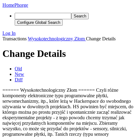
Home
Phorge
Search
Configure Global Search
Log In
Transactions
Wysokotechnologiczny Złom
Change Details
Change Details
Old
New
Diff
====== Wysokotechnologiczny Złom ====== Czyli różne
komponenty elektroniczne typu programowalne płytki,
serwomechanizmy, itp., które leżą w Hackerspace do swobodnego
używania w dowolnych projektach. HS powinien być miejscem, do
którego można po prostu przyjść i spontanicznie zacząć realizować
eksperymentalne projekty - z tego powodu chcemy trzymać jak
najwięcej przydatnych komponentów na miejscu. Zbieramy
wszystko, co może się przydać do projektów - sensory, silniczki,
programowalne płytki, itp. Tanich rzeczy (typu sensory