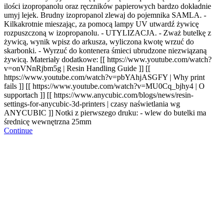
ilości izopropanolu oraz ręczników papierowych bardzo dokładnie
umyj lejek. Brudny izopropanol zlewaj do pojemnika SAMLA. -
Kilkakrotnie mieszając, za pomocą lampy UV utwardź żywicę
rozpuszczoną w izopropanolu. - UTYLIZACJA. - Zważ butelkę z
żywicą, wynik wpisz do arkusza, wyliczona kwotę wrzuć do
skarbonki. - Wyrzuć do kontenera śmieci ubrudzone niezwiązaną
żywicą. Materiały dodatkowe: [[ https://www.youtube.com/watch?
v=onVNnRjbm5g | Resin Handling Guide ]] [[
https://www.youtube.com/watch?v=pbYAhjASGFY | Why print
fails ]] [[ https://www.youtube.com/watch?v=MU0Cq_bjhy4 | O
supportach ]]
[[ https://www.anycubic.com/blogs/news/resin-
settings-for-anycubic-3d-printers | czasy naświetlania wg
ANYCUBIC ]]
Notki z pierwszego druku: - wlew do butelki ma
średnicę wewnętrzna 25mm
Continue