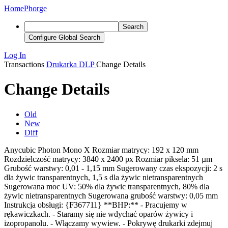
Home
Phorge
Search
Configure Global Search
Log In
Transactions
Drukarka DLP
Change Details
Change Details
Old
New
Diff
Anycubic Photon Mono X Rozmiar matrycy: 192 x 120 mm
Rozdzielczość matrycy: 3840 x 2400 px Rozmiar piksela: 51 µm
Grubość warstwy: 0,01 - 1,15 mm Sugerowany czas ekspozycji: 2 s
dla żywic transparentnych, 1,5 s dla żywic nietransparentnych
Sugerowana moc UV: 50% dla żywic transparentnych, 80% dla
żywic nietransparentnych Sugerowana grubość warstwy: 0,05 mm
Instrukcja obsługi: {F367711} **BHP:** - Pracujemy w
rękawiczkach. - Staramy się nie wdychać oparów żywicy i
izopropanolu. - Włączamy wywiew. - Pokrywę drukarki zdejmuj