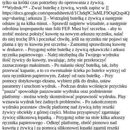
tylko na krótki czas potrzebny do operowania z żywicą.
**Wydruk:** - Zważ butelkę z żywicą, wynik zapisz w [[
https://docs.google.com/spreadsheets/d/1Cbdq9C3aMLF9Oqi
usp=sharing | arkuszu ]] - Wstrząśnij butelką z żywicą a następnie
odstaw ją na kilka minut. - Sprawdź najpierw wizualnie, a następnie
odrobina izopropanolu stan folii FEP. Musi być szczelna. - aby to
zrobić możesz położyć kuwetę na nowym arkuszu ręczniku, nalać
do niej trochę IPA i poczekać chwilę, jeśli na ręczniku nie pojawi się
plama z ipy to kuweta jest szczelna - Zamontuj sprawdzoną kuwetę
w drukarce. - Przygotuj sobie butelkę z żywicą rękawiczki i arkusz
ręcznika papierowego. - Nalej niezbędną dla Twojego wydruku
ilość żywicy do kuwety, uważając, żeby nie przekroczyć
zaznaczonego maksimum. - Po nalaniu okręć butelką, tak, żeby
przerwać kapanie, a to co ewentualnie ścieka po butelce wytrzyj od
razu ręcznikiem papierowym. Zakręć od razu butelkę. - Przy
pomocy dotykowego ekranu, wybierz plik do druku, ustaw
parametry i uruchom wydruk. - Podczas druku wciśnięcie przycisku
"pauza" spowoduje pauzowanie wydruku oraz podniesienie
platformy - można wtedy skontrolować poprawność wydruku. Play
wznawia wydruk bez żadnych problemów. - Po zakończonym
wydruku pozostaw chwilę platformę nad żywicą żeby resztki
żywicy obciekły z górnej części. Można przyspieszyć zgarniając
żywicę silikonową łopatką. - Przygotuj sobie na stole kilka arkuszy
ręcznika papierowego - Odkręć platformę, obróć pionowo nad
kuwetą z żywicą i za pomocą silikonowej łopatki zgarnij resztki