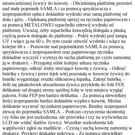
nieutwardzonej żywicy do kuwety. - Obciekniętą platformę przenieś
nad mały pojemnik SAMLA i za pomocą spryskiwacza z
izopropanolem opłucz dokładnie wydruki oraz samą platformę od
dołu i góry. - Opłukaną platformę oprzyj na ręczniku papierowym i
za pomocą METALOWEJ szpachelki oderwij wydruki od
platformy. Uważaj, żeby szpachelka krawędzią dolegała a płaską
częścią prawie dolegała do platformy. - Połóż wydruki pod lampą
UV i włącz ją na 60 s. Po tym czasie odwróć wydruki i włącz na
kolejne 60 s. - Ponownie nad pojemnikiem SAMLA za pomocą
spryskiwacza z izopropanolem oraz papierowego ręcznika
dokładnie wyczyść i wytrzyj do sucha platformę po czym zamontuj
ją w drukarce. - Przygotuj sobie kolejny arkusz ręcznika
papierowego, odkręć śruby mocujące kuwetę z żywicą. - Odkręć
butelkę z żywicą i przez lejek wlej pozostałą w kuwecie żywicę do
butelki wygarniając resztki silikonową łopatką. Zakręć butelkę. -
Jeśli się jakakolwiek utwardzona żywica przykleiła do folii FEP,
delikatnie od drugiej strony spróbuj folię w tym miejscu wygiąć
palcem. Folia FEP jest bardzo delikatna. - Za pomocą niewielkiej
ilości izopropanolu bardzo dokładnie wypłucz kuwetę. Można
delikatnie wycierać ręcznikiem papierowym. Brudny izopropanol
zlewaj do pojemnika SAMLA. - Podczas czyszczenia skontroluj
czy folia nie jest uszkodzona, nie przecieka i czy na wyświetlaczu
LCD nie widać śladów żywicy. Wszelkie uszkodzenia lub
wątpliwości zgłoś na mailliście. - Czystą i suchą kuwetę zamontuj w
drukarce. Przykryj drukarkę pokrywą. - Za pomocą niewielkiej