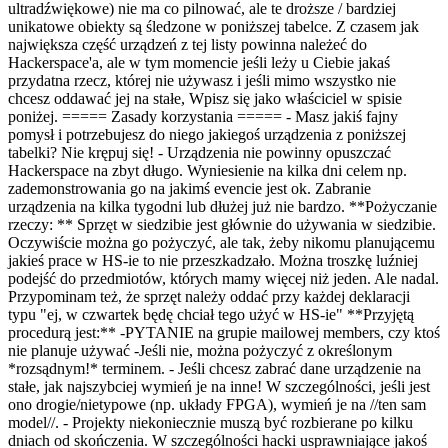
ultradźwiękowe) nie ma co pilnować, ale te droższe / bardziej
unikatowe obiekty są śledzone w poniższej tabelce. Z czasem jak
największa część urządzeń z tej listy powinna należeć do
Hackerspace'a, ale w tym momencie jeśli leży u Ciebie jakaś
przydatna rzecz, której nie używasz i jeśli mimo wszystko nie
chcesz oddawać jej na stałe, Wpisz się jako właściciel w spisie
poniżej. ===== Zasady korzystania ===== - Masz jakiś fajny
pomysł i potrzebujesz do niego jakiegoś urządzenia z poniższej
tabelki? Nie krępuj się! - Urządzenia nie powinny opuszczać
Hackerspace na zbyt długo. Wyniesienie na kilka dni celem np.
zademonstrowania go na jakimś evencie jest ok. Zabranie
urządzenia na kilka tygodni lub dłużej już nie bardzo. **Pożyczanie
rzeczy: ** Sprzęt w siedzibie jest głównie do używania w siedzibie.
Oczywiście można go pożyczyć, ale tak, żeby nikomu planującemu
jakieś prace w HS-ie to nie przeszkadzało. Można troszkę luźniej
podejść do przedmiotów, których mamy więcej niż jeden. Ale nadal.
Przypominam też, że sprzęt należy oddać przy każdej deklaracji
typu "ej, w czwartek będę chciał tego użyć w HS-ie" **Przyjętą
procedurą jest:** -PYTANIE na grupie mailowej members, czy ktoś
nie planuje używać -Jeśli nie, można pożyczyć z określonym
*rozsądnym!* terminem. - Jeśli chcesz zabrać dane urządzenie na
stałe, jak najszybciej wymień je na inne! W szczególności, jeśli jest
ono drogie/nietypowe (np. układy FPGA), wymień je na //ten sam
model//. - Projekty niekoniecznie muszą być rozbierane po kilku
dniach od skończenia. W szczególności hacki usprawniające jakoś