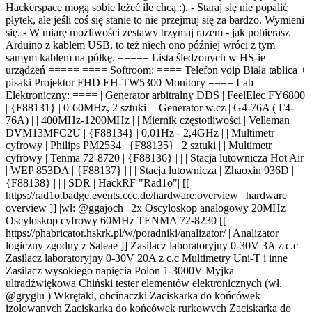
Hackerspace mogą sobie leżeć ile chcą :). - Staraj się nie popalić
płytek, ale jeśli coś się stanie to nie przejmuj się za bardzo. Wymieni
się. - W miarę możliwości zestawy trzymaj razem - jak pobierasz
Arduino z kablem USB, to też niech ono później wróci z tym
samym kablem na półkę. ===== Lista śledzonych w HS-ie
urządzeń ===== ==== Softroom: ==== Telefon voip Biała tablica +
pisaki Projektor FHD EH-TW5300 Monitory ==== Lab
Elektroniczny: ==== | Generator arbitralny DDS | FeelElec FY6800
| {F88131} | 0-60MHz, 2 sztuki | | Generator w.cz | G4-76A ( Г4-
76А) | | 400MHz-1200MHz | | Miernik częstotliwości | Velleman
DVM13MFC2U | {F88134} | 0,01Hz - 2,4GHz | | Multimetr
cyfrowy | Philips PM2534 | {F88135} | 2 sztuki | | Multimetr
cyfrowy | Tenma 72-8720 | {F88136} | | | Stacja lutownicza Hot Air
| WEP 853DA | {F88137} | | | Stacja lutownicza | Zhaoxin 936D |
{F88138} | | | SDR | HackRF "Rad1o"| [[
https://rad1o.badge.events.ccc.de/hardware:overview | hardware
overview ]] |wł: @ggajoch | 2x Oscyloskop analogowy 20MHz
Oscyloskop cyfrowy 60MHz
TENMA 72-8230
[[
https://phabricator.hskrk.pl/w/poradniki/analizator/ | Analizator
logiczny zgodny z Saleae ]] Zasilacz laboratoryjny 0-30V 3A z c.c
Zasilacz laboratoryjny 0-30V 20A z c.c Multimetry Uni-T i inne
Zasilacz wysokiego napięcia Polon 1-3000V Myjka
ultradźwiękowa Chiński tester elementów elektronicznych (wł.
@gryglu ) Wkrętaki, obcinaczki Zaciskarka do końcówek
izolowanych Zaciskarka do końcówek rurkowych Zaciskarka do