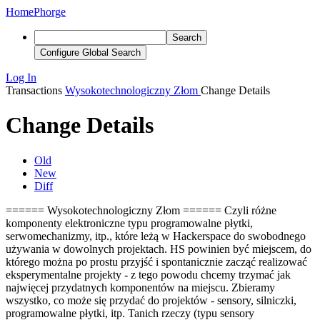
Home
Phorge
Search
Configure Global Search
Log In
Transactions
Wysokotechnologiczny Złom
Change Details
Change Details
Old
New
Diff
====== Wysokotechnologiczny Złom ====== Czyli różne
komponenty elektroniczne typu programowalne płytki,
serwomechanizmy, itp., które leżą w Hackerspace do swobodnego
używania w dowolnych projektach. HS powinien być miejscem, do
którego można po prostu przyjść i spontanicznie zacząć realizować
eksperymentalne projekty - z tego powodu chcemy trzymać jak
najwięcej przydatnych komponentów na miejscu. Zbieramy
wszystko, co może się przydać do projektów - sensory, silniczki,
programowalne płytki, itp. Tanich rzeczy (typu sensory