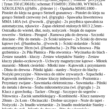
| Tytan 350 (CJ0618) | schemat: F104959 | 350x180, WYMAGA
SZKOLENIA (@hf0x , @dexter ) | - Opalarka MSHG1800 -
Pistolet do kleju na gorąco Steinell granatowy - Pistolet do kleju na
gorąco Steinell czerwony (wł. @gryglu) - Spawarka Inwerterowa
MMA 140A (wł. @wowik , @gryglu) - 2x przyłbica spawalnicza
automatyczna, rękawice - Zapas elektrod otulonych 6013 2,5mm -
Ostrzałka do wierteł, dłut, noży, nożyczek - Stojak do napraw
rowerów - Siekiera - Pirograf - Ramowa piła do drewna - Szczotki
druciane - Piły do metalu - 2x Ściski taśmowe - 2x Ściski do drewna
kątowe (wł. @bambucha , @wowik ) - Ściski stolarskie - Ściski
automatyczne 30cm (wł. @bambucha ) - 2x Piła włosowa - Piła
grzbietnica - 2x Piła Płatnica - Piła otwornica - Wycinarka do blach -
Zestaw nasadek - kluczy - Zestaw wkrętaków Stanley - Zestaw
kluczy płasko-oczkowych - Uchwyty magnetyczne kątowe - Młotek
murarski - Młotek ciesielski - Młotki inne - Kątownik z przymiarem
- Dłuta do drewna - Pilniki iglaki - stanley - Nożyce do blachy -
Nożyki precyzyjne - Nitownica do nitów zrywanych - Szpachelki -
Kątownik metalowy - Zestaw kluczy imbusowych - Poziomica -
Przymiary zwijane - Suwmiarka elektroniczna - Suwmiarka - Pilniki
do metalu i drewna - Śruba mikrometryczna (wł. @gryglu ) - 2x
Klucz z grzechotką - Tacker - Obcęgi - Szczypce do segerów -
Nitownica - Zacisk samoblokujący - Kombinerki - Klucz nastawny
20mm - 2x Łom - Obcinaczki - Drobne szczypce - Noże do tapet -
Nożyczki - 2x Imadło wiertarskie - 2x Imadło modelarskie Stanley -