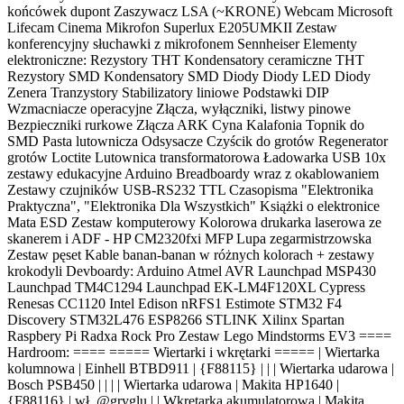
końcówek dupont Zaszywacz LSA (~KRONE) Webcam Microsoft
Lifecam Cinema Mikrofon Superlux E205UMKII Zestaw
konferencyjny słuchawki z mikrofonem Sennheiser Elementy
elektroniczne: Rezystory THT Kondensatory ceramiczne THT
Rezystory SMD Kondensatory SMD Diody Diody LED Diody
Zenera Tranzystory Stabilizatory liniowe Podstawki DIP
Wzmacniacze operacyjne Złącza, wyłączniki, listwy pinowe
Bezpieczniki rurkowe Złącza ARK Cyna Kalafonia Topnik do
SMD Pasta lutownicza Odsysacze Czyścik do grotów Regenerator
grotów Loctite Lutownica transformatorowa Ładowarka USB 10x
zestawy edukacyjne Arduino Breadboardy wraz z okablowaniem
Zestawy czujników USB-RS232 TTL Czasopisma "Elektronika
Praktyczna", "Elektronika Dla Wszystkich" Książki o elektronice
Mata ESD Zestaw komputerowy Kolorowa drukarka laserowa ze
skanerem i ADF - HP CM2320fxi MFP Lupa zegarmistrzowska
Zestaw pęset Kable banan-banan w różnych kolorach + zestawy
krokodyli Devboardy: Arduino Atmel AVR Launchpad MSP430
Launchpad TM4C1294 Launchpad EK-LM4F120XL Cypress
Renesas CC1120 Intel Edison nRFS1 Estimote STM32 F4
Discovery STM32L476 ESP8266 STLINK Xilinx Spartan
Raspbery Pi Radxa Rock Pro Zestaw Lego Mindstorms EV3 ====
Hardroom: ==== ===== Wiertarki i wkrętarki ===== | Wiertarka
kolumnowa | Einhell BTBD911 | {F88115} | | | Wiertarka udarowa |
Bosch PSB450 | | | | Wiertarka udarowa | Makita HP1640 |
{F88116} | wł. @gryglu | | Wkrętarka akumulatorowa | Makita