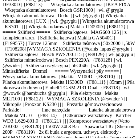
DF330D | {F88113} | | | Wkrętarka akumulatorowa | IKEA FIXA | |
| Wkrętarka akumulatorowa | Bosch GSR1000 | | wł. @gryglu | |
Wkrętarka akumulatorowa | Dedra | | wł. @gryglu | | Wkrętarka
akumulatorowa | LUX | | wł. @gryglu | | Wkrętarka akumulatorowa
| KS301 | | | | Wkrętarka udarowa | Makita TD090D | {F88112} | |
===== Szlifierki ===== | Szlifierka kątowa | MAG600-125 | | z
kompletem tarcz | | Szlifierka kątowa | Makita GA5040C |
{F199557} | Tarcze 125mm | | Szlifierka taśmowa | 50x2000 1,5kW
| {F108208}|WYMAGA SZKOLENIA (@canis_lupus @gryglu ) |
| Szlifierka kątowa | Bosch PWS700-115 | {F88129} | wł. @gryglu |
| Szlifierka mimośrodowa | Bosch PEX220A | {F88128} | wł.
@swider | | Szlifierka oscylacyjna | 56G046 | | wł. @gryglu | |
Miniszlifierka | Dremel | | | ===== Wyrzynarki i piły ===== |
Wyrzynarka akumulatorowa | Makita JV100D | {F88110} | | |
Pilarka akumulatorowa | Makita HS300D | {F88111} | 85mm | | Piła
ukosowa do drewna | Einhell TC-SM 2131 Dual | {F88118} | wł.
@wowik @bambucha @gryglu | | Piła elektryczna | Makita
MLT100 | {F88122} | WYMAGA SZKOLENIA (@swider ) | |
Mikropiła | Proxxon KS230 | | | | Frezarka górnowrzecionowa |
Parkside | | | ===== Inne narzędzia ===== | Latarka akumulatorowa
| Makita ML101 | {F88114} | | | Odkurzacz warsztatowy | Karcher
WD3 1.629-801.0 | {F88121} | | | Kompresor warsztatowy |Verto
73K002 | {F88120} | 1500W 24l 8 Bar | | Spawarka TIG | Sherman
200P | {F88119} | 2x 8l butla z argonem, uchwyt, elektrody -
WYMAGA SZKOLENIA (@canis_lupus) | | Tokarka "precyzyjna"