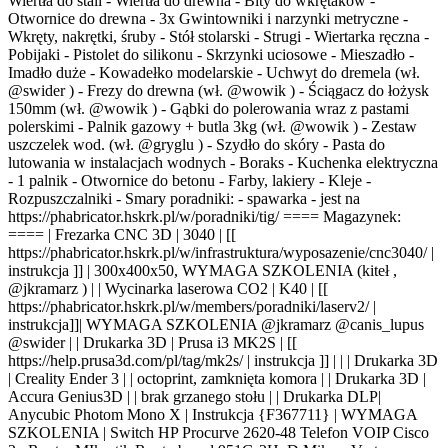
Wiertła do stali - Wiertła do drewna - Bity do wkrętaków -
Otwornice do drewna - 3x Gwintowniki i narzynki metryczne -
Wkręty, nakrętki, śruby - Stół stolarski - Strugi - Wiertarka ręczna -
Pobijaki - Pistolet do silikonu - Skrzynki uciosowe - Mieszadło -
Imadło duże - Kowadełko modelarskie - Uchwyt do dremela (wł.
@swider ) - Frezy do drewna (wł. @wowik ) - Ściągacz do łożysk
150mm (wł. @wowik ) - Gąbki do polerowania wraz z pastami
polerskimi - Palnik gazowy + butla 3kg (wł. @wowik ) - Zestaw
uszczelek wod. (wł. @gryglu ) - Szydło do skóry - Pasta do
lutowania w instalacjach wodnych - Boraks - Kuchenka elektryczna
- 1 palnik - Otwornice do betonu - Farby, lakiery - Kleje -
Rozpuszczalniki - Smary poradniki: - spawarka - jest na
https://phabricator.hskrk.pl/w/poradniki/tig/ ==== Magazynek:
==== | Frezarka CNC 3D | 3040 | [[
https://phabricator.hskrk.pl/w/infrastruktura/wyposazenie/cnc3040/ |
instrukcja ]] | 300x400x50, WYMAGA SZKOLENIA (kiteł ,
@jkramarz ) | | Wycinarka laserowa CO2 | K40 | [[
https://phabricator.hskrk.pl/w/members/poradniki/laserv2/ |
instrukcja]]| WYMAGA SZKOLENIA @jkramarz @canis_lupus
@swider | | Drukarka 3D | Prusa i3 MK2S | [[
https://help.prusa3d.com/pl/tag/mk2s/ | instrukcja ]] | | | Drukarka 3D
| Creality Ender 3 | | octoprint, zamknięta komora | | Drukarka 3D |
Accura Genius3D | | brak grzanego stołu | | Drukarka DLP|
Anycubic Photom Mono X | Instrukcja {F367711} | WYMAGA
SZKOLENIA | Switch HP Procurve 2620-48 Telefon VOIP Cisco