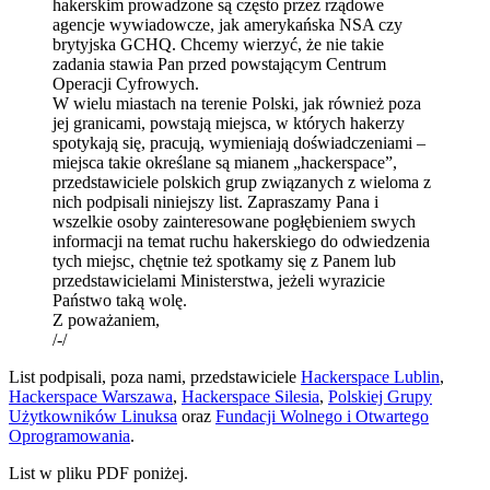
hakerskim prowadzone są często przez rządowe
agencje wywiadowcze, jak amerykańska NSA czy
brytyjska GCHQ. Chcemy wierzyć, że nie takie
zadania stawia Pan przed powstającym Centrum
Operacji Cyfrowych.
W wielu miastach na terenie Polski, jak również poza
jej granicami, powstają miejsca, w których hakerzy
spotykają się, pracują, wymieniają doświadczeniami –
miejsca takie określane są mianem „hackerspace”,
przedstawiciele polskich grup związanych z wieloma z
nich podpisali niniejszy list. Zapraszamy Pana i
wszelkie osoby zainteresowane pogłębieniem swych
informacji na temat ruchu hakerskiego do odwiedzenia
tych miejsc, chętnie też spotkamy się z Panem lub
przedstawicielami Ministerstwa, jeżeli wyrazicie
Państwo taką wolę.
Z poważaniem,
/-/
List podpisali, poza nami, przedstawiciele
Hackerspace Lublin
,
Hackerspace Warszawa
,
Hackerspace Silesia
,
Polskiej Grupy
Użytkowników Linuksa
oraz
Fundacji Wolnego i Otwartego
Oprogramowania
.
List w pliku PDF poniżej.