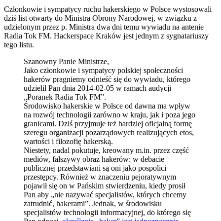
Członkowie i sympatycy ruchu hakerskiego w Polsce wystosowali
dziś list otwarty do Ministra Obrony Narodowej, w związku z
udzielonym przez p. Ministra dwa dni temu wywiadu na antenie
Radia Tok FM. Hackerspace Kraków jest jednym z sygnatariuszy
tego listu.
Szanowny Panie Ministrze,
Jako członkowie i sympatycy polskiej społeczności
hakerów pragniemy odnieść się do wywiadu, którego
udzielił Pan dnia 2014-02-05 w ramach audycji
„Poranek Radia Tok FM”.
Środowisko hakerskie w Polsce od dawna ma wpływ
na rozwój technologii zarówno w kraju, jak i poza jego
granicami. Dziś przyjmuje też bardziej oficjalną formę
szeregu organizacji pozarządowych realizujących etos,
wartości i filozofię hakerską.
Niestety, nadal pokutuje, kreowany m.in. przez część
mediów, fałszywy obraz hakerów: w debacie
publicznej przedstawiani są oni jako pospolici
przestępcy. Również w znaczeniu pejoratywnym
pojawił się on w Pańskim stwierdzeniu, kiedy prosił
Pan aby „nie nazywać specjalistów, których chcemy
zatrudnić, hakerami”. Jednak, w środowisku
specjalistów technologii informacyjnej, do którego się