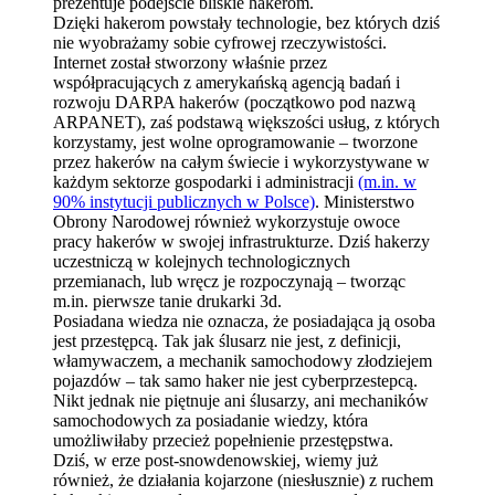
prezentuje podejście bliskie hakerom.
Dzięki hakerom powstały technologie, bez których dziś
nie wyobrażamy sobie cyfrowej rzeczywistości.
Internet został stworzony właśnie przez
współpracujących z amerykańską agencją badań i
rozwoju DARPA hakerów (początkowo pod nazwą
ARPANET), zaś podstawą większości usług, z których
korzystamy, jest wolne oprogramowanie – tworzone
przez hakerów na całym świecie i wykorzystywane w
każdym sektorze gospodarki i administracji
(m.in. w
90% instytucji publicznych w Polsce)
. Ministerstwo
Obrony Narodowej również wykorzystuje owoce
pracy hakerów w swojej infrastrukturze. Dziś hakerzy
uczestniczą w kolejnych technologicznych
przemianach, lub wręcz je rozpoczynają – tworząc
m.in. pierwsze tanie drukarki 3d.
Posiadana wiedza nie oznacza, że posiadająca ją osoba
jest przestępcą. Tak jak ślusarz nie jest, z definicji,
włamywaczem, a mechanik samochodowy złodziejem
pojazdów – tak samo haker nie jest cyberprzestepcą.
Nikt jednak nie piętnuje ani ślusarzy, ani mechaników
samochodowych za posiadanie wiedzy, która
umożliwiłaby przecież popełnienie przestępstwa.
Dziś, w erze post-snowdenowskiej, wiemy już
również, że działania kojarzone (niesłusznie) z ruchem