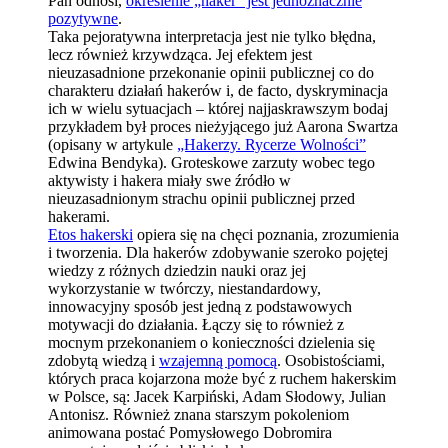
Pan odnosi,
określenie „haker” jest jednoznacznie
pozytywne
.
Taka pejoratywna interpretacja jest nie tylko błędna,
lecz również krzywdząca. Jej efektem jest
nieuzasadnione przekonanie opinii publicznej co do
charakteru działań hakerów i, de facto, dyskryminacja
ich w wielu sytuacjach – której najjaskrawszym bodaj
przykładem był proces nieżyjącego już Aarona Swartza
(opisany w artykule
„Hakerzy. Rycerze Wolności”
Edwina Bendyka). Groteskowe zarzuty wobec tego
aktywisty i hakera miały swe źródło w
nieuzasadnionym strachu opinii publicznej przed
hakerami.
Etos hakerski
opiera się na chęci poznania, zrozumienia
i tworzenia. Dla hakerów zdobywanie szeroko pojętej
wiedzy z różnych dziedzin nauki oraz jej
wykorzystanie w twórczy, niestandardowy,
innowacyjny sposób jest jedną z podstawowych
motywacji do działania. Łączy się to również z
mocnym przekonaniem o konieczności dzielenia się
zdobytą wiedzą i
wzajemną pomocą
. Osobistościami,
których praca kojarzona może być z ruchem hakerskim
w Polsce, są: Jacek Karpiński, Adam Słodowy, Julian
Antonisz. Również znana starszym pokoleniom
animowana postać Pomysłowego Dobromira