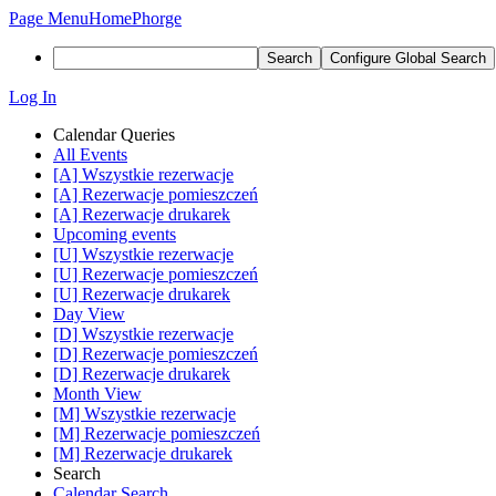
Page Menu
Home
Phorge
Search
Configure Global Search
Log In
Calendar Queries
All Events
[A] Wszystkie rezerwacje
[A] Rezerwacje pomieszczeń
[A] Rezerwacje drukarek
Upcoming events
[U] Wszystkie rezerwacje
[U] Rezerwacje pomieszczeń
[U] Rezerwacje drukarek
Day View
[D] Wszystkie rezerwacje
[D] Rezerwacje pomieszczeń
[D] Rezerwacje drukarek
Month View
[M] Wszystkie rezerwacje
[M] Rezerwacje pomieszczeń
[M] Rezerwacje drukarek
Search
Calendar Search