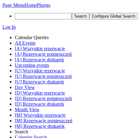
Page Menu
Home
Phorge
Search
Configure Global Search
Log In
Calendar Queries
All Events
[A] Wszystkie rezerwacje
[A] Rezerwacje pomieszczeń
[A] Rezerwacje drukarek
Upcoming events
[U] Wszystkie rezerwacje
[U] Rezerwacje pomieszczeń
[U] Rezerwacje drukarek
Day View
[D] Wszystkie rezerwacje
[D] Rezerwacje pomieszczeń
[D] Rezerwacje drukarek
Month View
[M] Wszystkie rezerwacje
[M] Rezerwacje pomieszczeń
[M] Rezerwacje drukarek
Search
Calendar Search