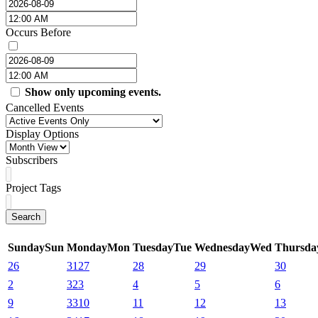
Occurs Before
Show only upcoming events.
Cancelled Events
Display Options
Subscribers
Project Tags
Search
Sunday
Sun
Monday
Mon
Tuesday
Tue
Wednesday
Wed
Thursda
26
31
27
28
29
30
2
32
3
4
5
6
9
33
10
11
12
13